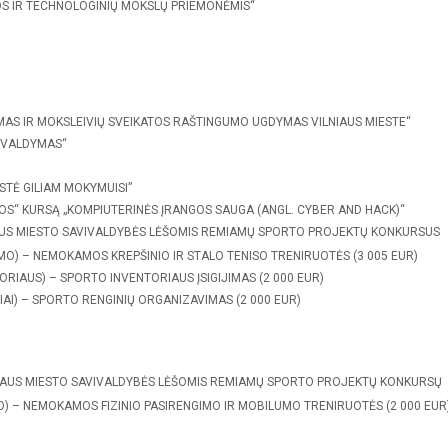
S IR TECHNOLOGINIŲ MOKSLŲ PRIEMONĖMIS“
MAS IR MOKSLEIVIŲ SVEIKATOS RAŠTINGUMO UGDYMAS VILNIAUS MIESTE“
 VALDYMAS“
TĖ GILIAM MOKYMUISI”
BOS“ KURSĄ „KOMPIUTERINĖS ĮRANGOS SAUGA (ANGL. CYBER AND HACK)“
IAUS MIESTO SAVIVALDYBĖS LĖŠOMIS REMIAMŲ SPORTO PROJEKTŲ KONKURSUS
MO) – NEMOKAMOS KREPŠINIO IR STALO TENISO TRENIRUOTĖS (3 005 EUR)
RIAUS) – SPORTO INVENTORIAUS ĮSIGIJIMAS (2 000 EUR)
AI) – SPORTO RENGINIŲ ORGANIZAVIMAS (2 000 EUR)
NIAUS MIESTO SAVIVALDYBĖS LĖŠOMIS REMIAMŲ SPORTO PROJEKTŲ KONKURSŲ
) – NEMOKAMOS FIZINIO PASIRENGIMO IR MOBILUMO TRENIRUOTĖS (2 000 EUR