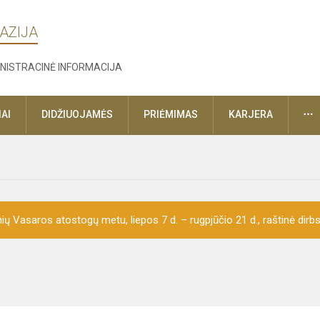
AZIJA
NISTRACINĖ INFORMACIJA
D
AI
DIDŽIUOJAMĖS
PRIĖMIMAS
KARJERA
ų Vasaros atostogų metu, liepos 7 d. – rugpjūčio 21 d., raštinė dirbs 