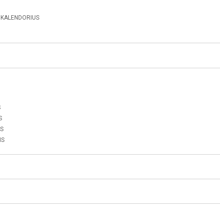
 KALENDORIUS
S
S
MS
MS