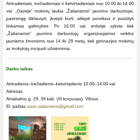
Antradieniais, trečiadieniais ir ketvirtadieniais nuo 10.00 iki 14.00
val. „Oazėje“ mokinių laukia „Žalianamio“ jaunimo darbuotojai,
pasirengę išklausyti, įkvėpti kurti, atliepti poreikius ir pasiūlyti
tinkamas galimybes. Po 16.00 val. erdvėje vyksta tiek
„Žalianamio“ jaunimo darbuotojų organizuojamos veiklos
jauniems žmonėms nuo 14 iki 29 metų, tiek gimnazijos mokinių
ar mokytojų inicijuoti užsiėmimai.
Darbo laikas
Antradienis–trečiadienis–ketvirtadienis 10.00–14.00 val.
Adresas
Antakalnio g. 29, 39 kab. (III korpusas), Vilnius
El. paštas
oaze.zalianamis@gmail.com