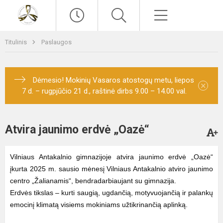
Paieška
Meniu
Titulinis
Paslaugos
Dėmesio! Mokinių Vasaros atostogų metu, liepos
×
7 d. – rugpjūčio 21 d., raštinė dirbs 9.00 – 14.00 val.
Atvira jaunimo erdvė „Oazė“
Vilniaus Antakalnio gimnazijoje atvira jaunimo erdvė „Oazė“
įkurta 2025 m. sausio mėnesį Vilniaus Antakalnio atviro jaunimo
centro „Žalianamis“, bendradarbiaujant su gimnazija.
Erdvės tikslas – kurti saugią, ugdančią, motyvuojančią ir palankų
emocinį klimatą visiems mokiniams užtikrinančią aplinką.