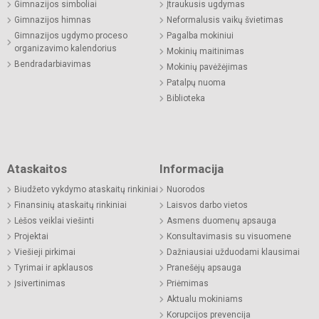
Gimnazijos simboliai
Įtraukusis ugdymas
Gimnazijos himnas
Neformalusis vaikų švietimas
Gimnazijos ugdymo proceso
Pagalba mokiniui
organizavimo kalendorius
Mokinių maitinimas
Bendradarbiavimas
Mokinių pavėžėjimas
Patalpų nuoma
Biblioteka
Ataskaitos
Informacija
Biudžeto vykdymo ataskaitų rinkiniai
Nuorodos
Finansinių ataskaitų rinkiniai
Laisvos darbo vietos
Lėšos veiklai viešinti
Asmens duomenų apsauga
Projektai
Konsultavimasis su visuomene
Viešieji pirkimai
Dažniausiai užduodami klausimai
Tyrimai ir apklausos
Pranešėjų apsauga
Įsivertinimas
Priėmimas
Aktualu mokiniams
Korupcijos prevencija