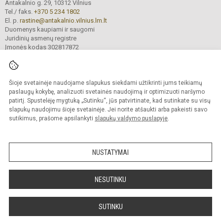
Antakalnio g. 29, 10312 Vilnius
Tel./ faks.
+370 5 234 1802
El. p.
rastine@antakalnio.vilnius.lm.lt
Duomenys kaupiami ir saugomi
Juridinių asmenų registre
Įmonės kodas 302817872
Šioje svetainėje naudojame slapukus siekdami užtikrinti jums teikiamų
© 2026. Vilniaus Antakalnio gimnazija. Visos teisės saugomos.
paslaugų kokybę, analizuoti svetainės naudojimą ir optimizuoti naršymo
Kopijuoti turinį be raštiško gimnazijos sutikimo griežtai draudžiama.
patirtį. Spustelėję mygtuką „Sutinku“, jūs patvirtinate, kad sutinkate su visų
slapukų naudojimu šioje svetainėje. Jei norite atšaukti arba pakeisti savo
Versija neįgaliesiems
Slapukų valdymas
sutikimus, prašome apsilankyti
slapukų valdymo puslapyje
.
Mes kuriame mokykloms
SVETAINESMOKYKLOMS.LT
NUSTATYMAI
NESUTINKU
SUTINKU