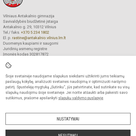
Vilniaus Antakalnio gimnazija
Savivaldybės biudžetinė įstaiga
Antakalnio g. 29, 10312 Vilnius
Tel./ faks.
+370 5 234 1802
El. p.
rastine@antakalnio.vilnius.lm.lt
Duomenys kaupiami ir saugomi
Juridinių asmenų registre
Įmonės kodas 302817872
Šioje svetainėje naudojame slapukus siekdami užtikrinti jums teikiamų
© 2026. Vilniaus Antakalnio gimnazija. Visos teisės saugomos.
paslaugų kokybę, analizuoti svetainės naudojimą ir optimizuoti naršymo
Kopijuoti turinį be raštiško gimnazijos sutikimo griežtai draudžiama.
patirtį. Spustelėję mygtuką „Sutinku“, jūs patvirtinate, kad sutinkate su visų
slapukų naudojimu šioje svetainėje. Jei norite atšaukti arba pakeisti savo
Versija neįgaliesiems
Slapukų valdymas
sutikimus, prašome apsilankyti
slapukų valdymo puslapyje
.
Mes kuriame mokykloms
SVETAINESMOKYKLOMS.LT
NUSTATYMAI
NESUTINKU