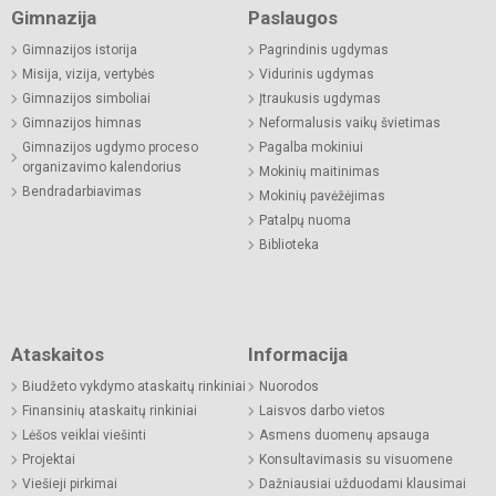
Gimnazija
Paslaugos
Gimnazijos istorija
Pagrindinis ugdymas
Misija, vizija, vertybės
Vidurinis ugdymas
Gimnazijos simboliai
Įtraukusis ugdymas
Gimnazijos himnas
Neformalusis vaikų švietimas
Gimnazijos ugdymo proceso
Pagalba mokiniui
organizavimo kalendorius
Mokinių maitinimas
Bendradarbiavimas
Mokinių pavėžėjimas
Patalpų nuoma
Biblioteka
Ataskaitos
Informacija
Biudžeto vykdymo ataskaitų rinkiniai
Nuorodos
Finansinių ataskaitų rinkiniai
Laisvos darbo vietos
Lėšos veiklai viešinti
Asmens duomenų apsauga
Projektai
Konsultavimasis su visuomene
Viešieji pirkimai
Dažniausiai užduodami klausimai