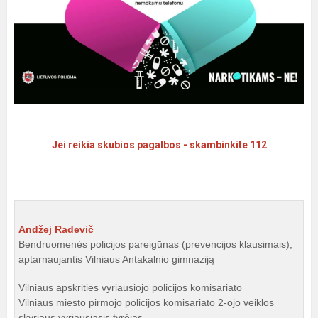
Jei reikia skubios pagalbos - skambinkite 112
Andžej Radevič
Bendruomenės policijos pareigūnas (prevencijos klausimais),
aptarnaujantis Vilniaus Antakalnio gimnaziją
Vilniaus apskrities vyriausiojo policijos komisariato
Vilniaus miesto pirmojo policijos komisariato 2-ojo veiklos
skyriaus
vyriausiasis tyrėjas