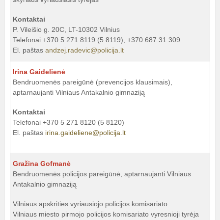
Kontaktai
P. Vileišio g. 20C, LT-10302 Vilnius
Telefonai +370 5 271 8119 (5 8119), +370 687 31 309
El. paštas
andzej.radevic@policija.lt
Irina Gaidelienė
Bendruomenės pareigūnė (prevencijos klausimais),
aptarnaujanti Vilniaus Antakalnio gimnaziją
Kontaktai
Telefonai +370 5 271 8120 (5 8120)
El. paštas
irina.gaideliene@policija.lt
Gražina Gofmanė
Bendruomenės policijos pareigūnė, aptarnaujanti Vilniaus
Antakalnio gimnaziją
Vilniaus apskrities vyriausiojo policijos komisariato
Vilniaus miesto pirmojo policijos komisariato vyresnioji tyrėja