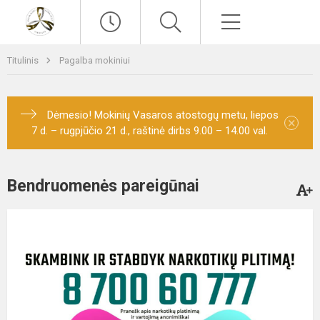
Paieška
Meniu
Titulinis
Pagalba mokiniui
Dėmesio! Mokinių Vasaros atostogų metu, liepos
×
7 d. – rugpjūčio 21 d., raštinė dirbs 9.00 – 14.00 val.
Bendruomenės pareigūnai