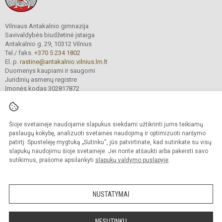
Vilniaus Antakalnio gimnazija
Savivaldybės biudžetinė įstaiga
Antakalnio g. 29, 10312 Vilnius
Tel./ faks.
+370 5 234 1802
El. p.
rastine@antakalnio.vilnius.lm.lt
Duomenys kaupiami ir saugomi
Juridinių asmenų registre
Įmonės kodas 302817872
Šioje svetainėje naudojame slapukus siekdami užtikrinti jums teikiamų
© 2026. Vilniaus Antakalnio gimnazija. Visos teisės saugomos.
paslaugų kokybę, analizuoti svetainės naudojimą ir optimizuoti naršymo
Kopijuoti turinį be raštiško gimnazijos sutikimo griežtai draudžiama.
patirtį. Spustelėję mygtuką „Sutinku“, jūs patvirtinate, kad sutinkate su visų
slapukų naudojimu šioje svetainėje. Jei norite atšaukti arba pakeisti savo
Versija neįgaliesiems
Slapukų valdymas
sutikimus, prašome apsilankyti
slapukų valdymo puslapyje
.
Mes kuriame mokykloms
SVETAINESMOKYKLOMS.LT
NUSTATYMAI
NESUTINKU