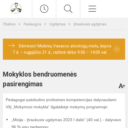
Paieška
Meniu
Titulinis
Paslaugos
Ugdymas
Įtraukusis ugdymas
Dėmesio! Mokinių Vasaros atostogų metu, liepos
×
7 d. – rugpjūčio 21 d., raštinė dirbs 9.00 – 14.00 val.
Mokyklos bendruomenės
pasirengimas
Pedagogai patobulino profesines kompetencijas dalyvaudami
VšĮ „Mokymosi mokykla“ ilgalaikėje mokymų programoje:
„Misija - Įtraukusis ugdymas 2023 I dalis“ (40 val.) - dalyvavo
96 % visų pedagogų;