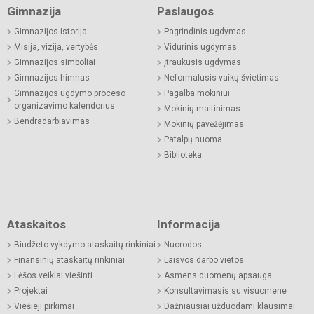
Gimnazija
Paslaugos
Gimnazijos istorija
Pagrindinis ugdymas
Misija, vizija, vertybės
Vidurinis ugdymas
Gimnazijos simboliai
Įtraukusis ugdymas
Gimnazijos himnas
Neformalusis vaikų švietimas
Gimnazijos ugdymo proceso
Pagalba mokiniui
organizavimo kalendorius
Mokinių maitinimas
Bendradarbiavimas
Mokinių pavėžėjimas
Patalpų nuoma
Biblioteka
Ataskaitos
Informacija
Biudžeto vykdymo ataskaitų rinkiniai
Nuorodos
Finansinių ataskaitų rinkiniai
Laisvos darbo vietos
Lėšos veiklai viešinti
Asmens duomenų apsauga
Projektai
Konsultavimasis su visuomene
Viešieji pirkimai
Dažniausiai užduodami klausimai