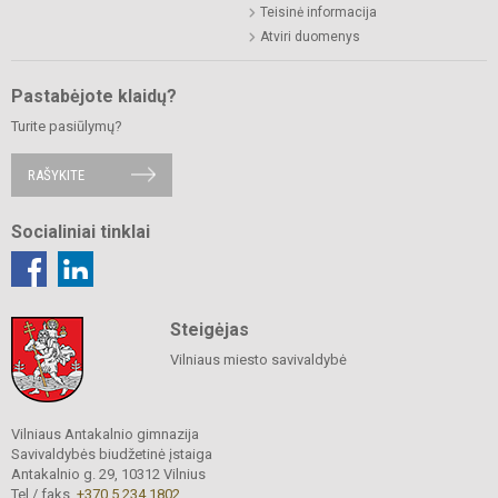
Teisinė informacija
Atviri duomenys
Pastabėjote klaidų?
Turite pasiūlymų?
RAŠYKITE
Socialiniai tinklai
Steigėjas
Vilniaus miesto savivaldybė
Vilniaus Antakalnio gimnazija
Savivaldybės biudžetinė įstaiga
Antakalnio g. 29, 10312 Vilnius
Tel./ faks.
+370 5 234 1802