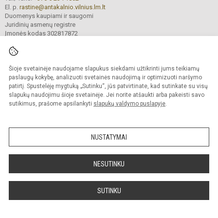
El. p.
rastine@antakalnio.vilnius.lm.lt
Duomenys kaupiami ir saugomi
Juridinių asmenų registre
Įmonės kodas 302817872
Šioje svetainėje naudojame slapukus siekdami užtikrinti jums teikiamų
© 2026. Vilniaus Antakalnio gimnazija. Visos teisės saugomos.
paslaugų kokybę, analizuoti svetainės naudojimą ir optimizuoti naršymo
Kopijuoti turinį be raštiško gimnazijos sutikimo griežtai draudžiama.
patirtį. Spustelėję mygtuką „Sutinku“, jūs patvirtinate, kad sutinkate su visų
slapukų naudojimu šioje svetainėje. Jei norite atšaukti arba pakeisti savo
Versija neįgaliesiems
Slapukų valdymas
sutikimus, prašome apsilankyti
slapukų valdymo puslapyje
.
Mes kuriame mokykloms
SVETAINESMOKYKLOMS.LT
NUSTATYMAI
NESUTINKU
SUTINKU