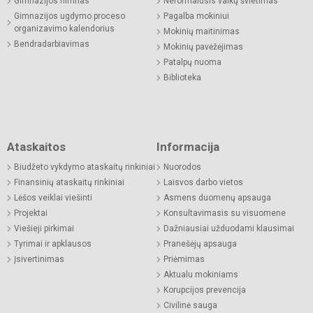
Gimnazijos himnas
Neformalusis vaikų švietimas
Gimnazijos ugdymo proceso
Pagalba mokiniui
organizavimo kalendorius
Mokinių maitinimas
Bendradarbiavimas
Mokinių pavėžėjimas
Patalpų nuoma
Biblioteka
Ataskaitos
Informacija
Biudžeto vykdymo ataskaitų rinkiniai
Nuorodos
Finansinių ataskaitų rinkiniai
Laisvos darbo vietos
Lėšos veiklai viešinti
Asmens duomenų apsauga
Projektai
Konsultavimasis su visuomene
Viešieji pirkimai
Dažniausiai užduodami klausimai
Tyrimai ir apklausos
Pranešėjų apsauga
Įsivertinimas
Priėmimas
Aktualu mokiniams
Korupcijos prevencija
Civilinė sauga