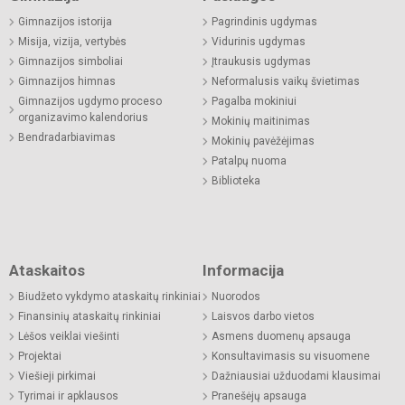
Gimnazijos istorija
Pagrindinis ugdymas
Misija, vizija, vertybės
Vidurinis ugdymas
Gimnazijos simboliai
Įtraukusis ugdymas
Gimnazijos himnas
Neformalusis vaikų švietimas
Gimnazijos ugdymo proceso
Pagalba mokiniui
organizavimo kalendorius
Mokinių maitinimas
Bendradarbiavimas
Mokinių pavėžėjimas
Patalpų nuoma
Biblioteka
Ataskaitos
Informacija
Biudžeto vykdymo ataskaitų rinkiniai
Nuorodos
Finansinių ataskaitų rinkiniai
Laisvos darbo vietos
Lėšos veiklai viešinti
Asmens duomenų apsauga
Projektai
Konsultavimasis su visuomene
Viešieji pirkimai
Dažniausiai užduodami klausimai
Tyrimai ir apklausos
Pranešėjų apsauga