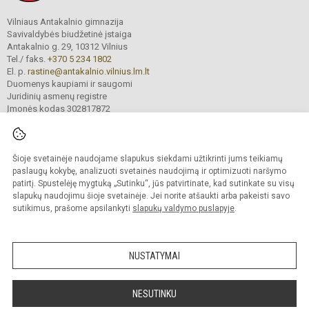
Vilniaus Antakalnio gimnazija
Savivaldybės biudžetinė įstaiga
Antakalnio g. 29, 10312 Vilnius
Tel./ faks.
+370 5 234 1802
El. p.
rastine@antakalnio.vilnius.lm.lt
Duomenys kaupiami ir saugomi
Juridinių asmenų registre
Įmonės kodas 302817872
Šioje svetainėje naudojame slapukus siekdami užtikrinti jums teikiamų
© 2026. Vilniaus Antakalnio gimnazija. Visos teisės saugomos.
paslaugų kokybę, analizuoti svetainės naudojimą ir optimizuoti naršymo
Kopijuoti turinį be raštiško gimnazijos sutikimo griežtai draudžiama.
patirtį. Spustelėję mygtuką „Sutinku“, jūs patvirtinate, kad sutinkate su visų
slapukų naudojimu šioje svetainėje. Jei norite atšaukti arba pakeisti savo
Versija neįgaliesiems
Slapukų valdymas
sutikimus, prašome apsilankyti
slapukų valdymo puslapyje
.
Mes kuriame mokykloms
SVETAINESMOKYKLOMS.LT
NUSTATYMAI
NESUTINKU