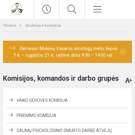
Paieška
Meniu
Titulinis
Struktūra ir kontaktai
Dėmesio! Mokinių Vasaros atostogų metu, liepos
×
7 d. – rugpjūčio 21 d., raštinė dirbs 9.00 – 14.00 val.
Komisijos, komandos ir darbo grupės
VAIKO GEROVĖS KOMISIJA
PRIĖMIMO KOMISIJA
GALIMŲ PSICHOLOGINIO SMURTO DARBE ATVEJŲ