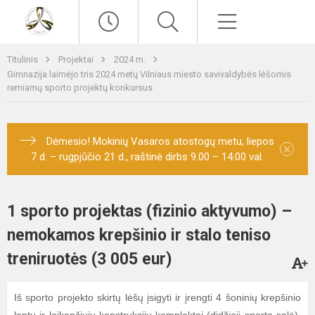
Paieška
Meniu
Titulinis
Projektai
2024 m.
Gimnazija laimėjo tris 2024 metų Vilniaus miesto savivaldybės lėšomis
remiamų sporto projektų konkursus
Dėmesio! Mokinių Vasaros atostogų metu, liepos
×
7 d. – rugpjūčio 21 d., raštinė dirbs 9.00 – 14.00 val.
1 sporto projektas (fizinio aktyvumo) –
nemokamos krepšinio ir stalo teniso
treniruotės (3 005 eur)
Iš sporto projekto skirtų lėšų įsigyti ir įrengti 4 šoninių krepšinio