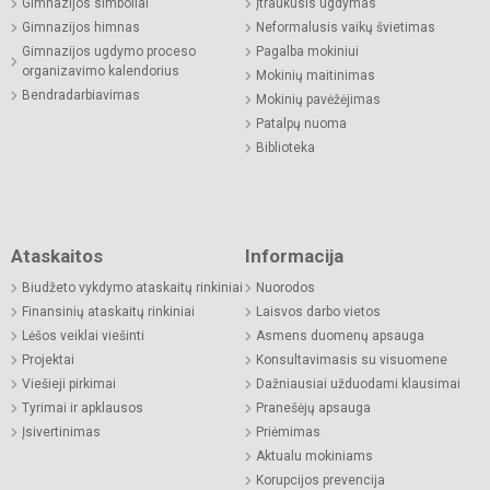
Gimnazijos simboliai
Įtraukusis ugdymas
Gimnazijos himnas
Neformalusis vaikų švietimas
Gimnazijos ugdymo proceso
Pagalba mokiniui
organizavimo kalendorius
Mokinių maitinimas
Bendradarbiavimas
Mokinių pavėžėjimas
Patalpų nuoma
Biblioteka
Ataskaitos
Informacija
Biudžeto vykdymo ataskaitų rinkiniai
Nuorodos
Finansinių ataskaitų rinkiniai
Laisvos darbo vietos
Lėšos veiklai viešinti
Asmens duomenų apsauga
Projektai
Konsultavimasis su visuomene
Viešieji pirkimai
Dažniausiai užduodami klausimai
Tyrimai ir apklausos
Pranešėjų apsauga
Įsivertinimas
Priėmimas
Aktualu mokiniams
Korupcijos prevencija