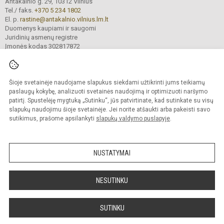
Antakalnio g. 29, 10312 Vilnius
Tel./ faks.
+370 5 234 1802
El. p.
rastine@antakalnio.vilnius.lm.lt
Duomenys kaupiami ir saugomi
Juridinių asmenų registre
Įmonės kodas 302817872
Šioje svetainėje naudojame slapukus siekdami užtikrinti jums teikiamų
© 2026. Vilniaus Antakalnio gimnazija. Visos teisės saugomos.
paslaugų kokybę, analizuoti svetainės naudojimą ir optimizuoti naršymo
Kopijuoti turinį be raštiško gimnazijos sutikimo griežtai draudžiama.
patirtį. Spustelėję mygtuką „Sutinku“, jūs patvirtinate, kad sutinkate su visų
slapukų naudojimu šioje svetainėje. Jei norite atšaukti arba pakeisti savo
Versija neįgaliesiems
Slapukų valdymas
sutikimus, prašome apsilankyti
slapukų valdymo puslapyje
.
Mes kuriame mokykloms
SVETAINESMOKYKLOMS.LT
NUSTATYMAI
NESUTINKU
SUTINKU