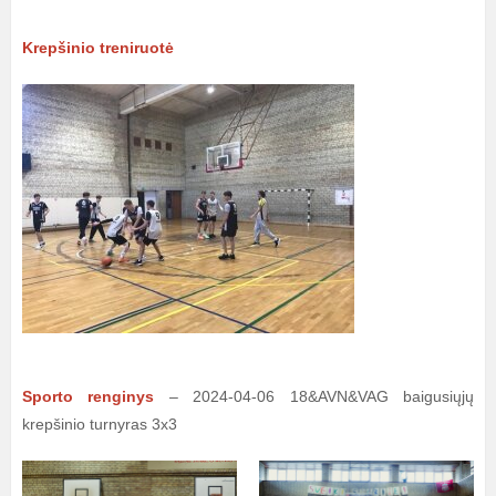
Krepšinio treniruotė
Sporto renginys
– 2024-04-06 18&AVN&VAG baigusiųjų
krepšinio turnyras 3x3