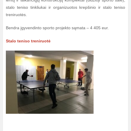
lentų ir laikančiųjų konstrukcijų komplektai (didžioji sporto salė),
stalo teniso tinkliukai ir organizuotos krepšinio ir stalo teniso
treniruotės.
Bendra įgyvendinto sporto projekto sąmata – 4 405 eur.
Stalo teniso treniruotė