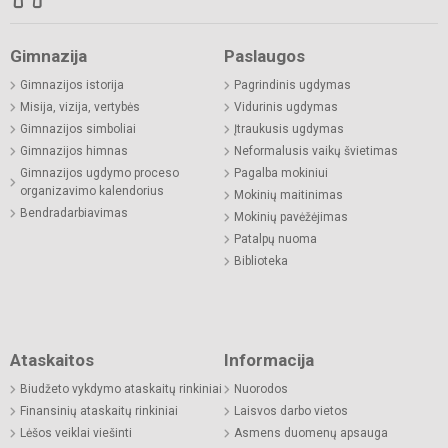
Gimnazija
Paslaugos
Gimnazijos istorija
Pagrindinis ugdymas
Misija, vizija, vertybės
Vidurinis ugdymas
Gimnazijos simboliai
Įtraukusis ugdymas
Gimnazijos himnas
Neformalusis vaikų švietimas
Gimnazijos ugdymo proceso
Pagalba mokiniui
organizavimo kalendorius
Mokinių maitinimas
Bendradarbiavimas
Mokinių pavėžėjimas
Patalpų nuoma
Biblioteka
Ataskaitos
Informacija
Biudžeto vykdymo ataskaitų rinkiniai
Nuorodos
Finansinių ataskaitų rinkiniai
Laisvos darbo vietos
Lėšos veiklai viešinti
Asmens duomenų apsauga