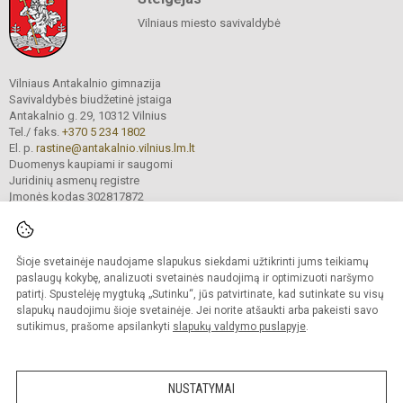
Vilniaus miesto savivaldybė
Vilniaus Antakalnio gimnazija
Savivaldybės biudžetinė įstaiga
Antakalnio g. 29, 10312 Vilnius
Tel./ faks.
+370 5 234 1802
El. p.
rastine@antakalnio.vilnius.lm.lt
Duomenys kaupiami ir saugomi
Juridinių asmenų registre
Įmonės kodas 302817872
Šioje svetainėje naudojame slapukus siekdami užtikrinti jums teikiamų
© 2026. Vilniaus Antakalnio gimnazija. Visos teisės saugomos.
paslaugų kokybę, analizuoti svetainės naudojimą ir optimizuoti naršymo
Kopijuoti turinį be raštiško gimnazijos sutikimo griežtai draudžiama.
patirtį. Spustelėję mygtuką „Sutinku“, jūs patvirtinate, kad sutinkate su visų
slapukų naudojimu šioje svetainėje. Jei norite atšaukti arba pakeisti savo
Versija neįgaliesiems
Slapukų valdymas
sutikimus, prašome apsilankyti
slapukų valdymo puslapyje
.
Mes kuriame mokykloms
SVETAINESMOKYKLOMS.LT
NUSTATYMAI