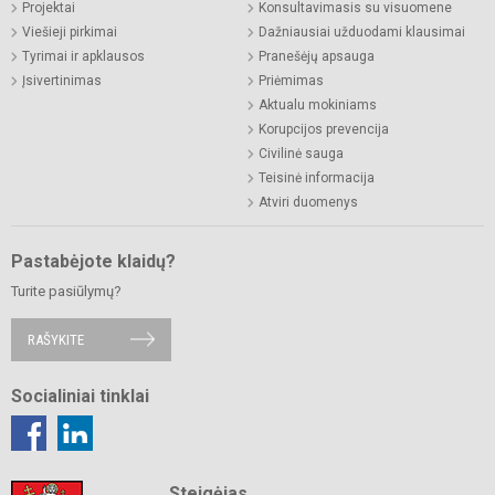
Projektai
Konsultavimasis su visuomene
Viešieji pirkimai
Dažniausiai užduodami klausimai
Tyrimai ir apklausos
Pranešėjų apsauga
Įsivertinimas
Priėmimas
Aktualu mokiniams
Korupcijos prevencija
Civilinė sauga
Teisinė informacija
Atviri duomenys
Pastabėjote klaidų?
Turite pasiūlymų?
RAŠYKITE
Socialiniai tinklai
Steigėjas