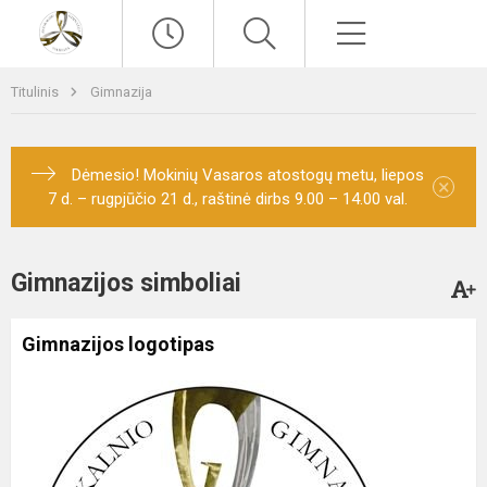
Paieška
Meniu
Titulinis
Gimnazija
Dėmesio! Mokinių Vasaros atostogų metu, liepos
×
7 d. – rugpjūčio 21 d., raštinė dirbs 9.00 – 14.00 val.
Gimnazijos simboliai
Gimnazijos logotipas