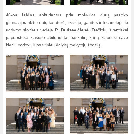
46-os laidos
abiturientus prie mokyklos durų pasitiko
gimnazijos abiturientų kuratorė, tiksliųjų, gamtos ir technologinio
ugdymo skyriaus vedėja
R. Dudzevičienė.
Trečiokų šventiškai
papuoštose klasėse abiturientai paskutinį kartą klausėsi savo
klasių vadovų ir pasirinktų dalykų mokytojų žodžių.