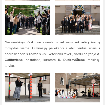
Nuskambėjęs Paskutinis skambutis vėl visus sukvietė į šventę
mokyklos kieme. Gimnaziją paliekančius abiturientus šiltais ir
padrąsinančiais žodžiais visų ketvirtokų tėvelių vardu palydėjo
A.
Gailiuvienė
, abiturientų kuratorė
R. Dudzevičienė
, mokinių
taryba.