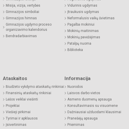
Misija, vizija, vertybės
Vidurinis ugdymas
Gimnazijos simboliai
Įtraukusis ugdymas
Gimnazijos himnas
Neformalusis vaikų švietimas
Gimnazijos ugdymo proceso
Pagalba mokiniui
organizavimo kalendorius
Mokinių maitinimas
Bendradarbiavimas
Mokinių pavėžėjimas
Patalpų nuoma
Biblioteka
Ataskaitos
Informacija
Biudžeto vykdymo ataskaitų rinkiniai
Nuorodos
Finansinių ataskaitų rinkiniai
Laisvos darbo vietos
Lėšos veiklai viešinti
Asmens duomenų apsauga
Projektai
Konsultavimasis su visuomene
Viešieji pirkimai
Dažniausiai užduodami klausimai
Tyrimai ir apklausos
Pranešėjų apsauga
Įsivertinimas
Priėmimas