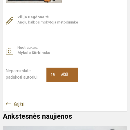
Vilija Bagdonaitė
Anglų kalbos mokytoja metodininkė
Nuotraukos:
Mykolo Stirbinsko
Nepamirškite
15
AČIŪ
padėkoti autoriui
Grįžti
Ankstesnės naujienos
D