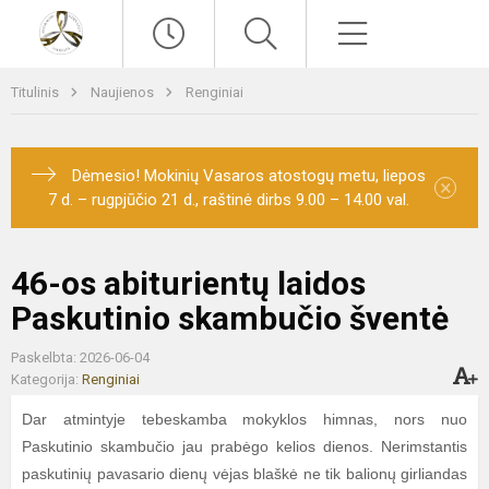
Paieška
Meniu
Titulinis
Naujienos
Renginiai
Dėmesio! Mokinių Vasaros atostogų metu, liepos
×
7 d. – rugpjūčio 21 d., raštinė dirbs 9.00 – 14.00 val.
46-os abiturientų laidos
Paskutinio skambučio šventė
Paskelbta: 2026-06-04
Kategorija:
Renginiai
Dar atmintyje tebeskamba mokyklos himnas, nors nuo
Paskutinio skambučio jau prabėgo kelios dienos. Nerimstantis
paskutinių pavasario dienų vėjas blaškė ne tik balionų girliandas