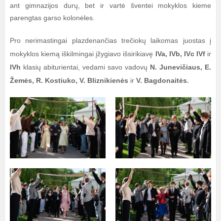
ant gimnazijos durų, bet ir vartė šventei mokyklos kieme
parengtas garso kolonėles.
Pro nerimastingai plazdenančias trečiokų laikomas juostas į
mokyklos kiemą iškilmingai įžygiavo išsirikiavę
IVa, IVb, IVc IVf
ir
IVh
klasių abiturientai, vedami savo vadovų
N. Junevičiaus, E.
.
Žemės, R. Kostiuko, V. Bliznikienės
ir
V. Bagdonaitės