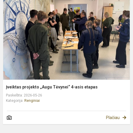
p
„
T
4
a
e
Įveiktas projekto „Augu Tėvynei“ 4-asis etapas
Paskelbta: 2026-05-26
Kategorija:
Renginiai
Plačiau