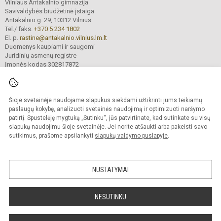
Vilniaus Antakalnio gimnazija
Savivaldybės biudžetinė įstaiga
Antakalnio g. 29, 10312 Vilnius
Tel./ faks.
+370 5 234 1802
El. p.
rastine@antakalnio.vilnius.lm.lt
Duomenys kaupiami ir saugomi
Juridinių asmenų registre
Įmonės kodas 302817872
Šioje svetainėje naudojame slapukus siekdami užtikrinti jums teikiamų
© 2026. Vilniaus Antakalnio gimnazija. Visos teisės saugomos.
paslaugų kokybę, analizuoti svetainės naudojimą ir optimizuoti naršymo
Kopijuoti turinį be raštiško gimnazijos sutikimo griežtai draudžiama.
patirtį. Spustelėję mygtuką „Sutinku“, jūs patvirtinate, kad sutinkate su visų
slapukų naudojimu šioje svetainėje. Jei norite atšaukti arba pakeisti savo
Versija neįgaliesiems
Slapukų valdymas
sutikimus, prašome apsilankyti
slapukų valdymo puslapyje
.
Mes kuriame mokykloms
SVETAINESMOKYKLOMS.LT
NUSTATYMAI
NESUTINKU