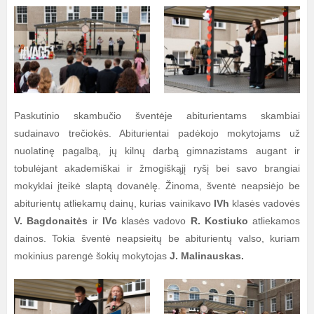
Paskutinio skambučio šventėje abiturientams skambiai
sudainavo trečiokės. Abiturientai padėkojo mokytojams už
nuolatinę pagalbą, jų kilnų darbą gimnazistams augant ir
tobulėjant akademiškai ir žmogiškąjį ryšį bei savo brangiai
mokyklai įteikė slaptą dovanėlę. Žinoma, šventė neapsiėjo be
abiturientų atliekamų dainų, kurias vainikavo
IVh
klasės vadovės
V. Bagdonaitės
ir
IVc
klasės vadovo
R. Kostiuko
atliekamos
dainos. Tokia šventė neapsieitų be abiturientų valso, kuriam
mokinius parengė šokių mokytojas
J. Malinauskas.