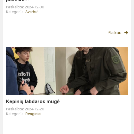
Paskelbta: 2024-12-30
Kategorija:
Svarbu!
Plačiau
Kepinių
labdaros
mugė
Kepinių labdaros mugė
Paskelbta: 2024-12-20
Kategorija:
Renginiai