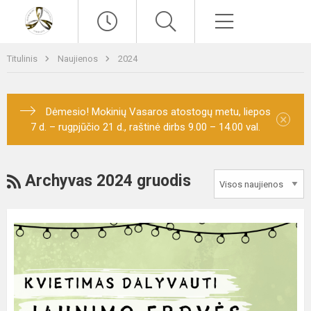
Paieška
Meniu
Titulinis
Naujienos
2024
Dėmesio! Mokinių Vasaros atostogų metu, liepos
×
7 d. – rugpjūčio 21 d., raštinė dirbs 9.00 – 14.00 val.
RSS
Archyvas 2024 gruodis
Kviečiame
kartu
atidaryti
pirmąją
juridiškai