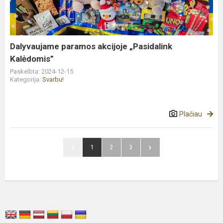
Kalėdomis”
Dalyvaujame paramos akcijoje „Pasidalink
Kalėdomis”
Paskelbta: 2024-12-15
Kategorija:
Svarbu!
Plačiau
1
2
3