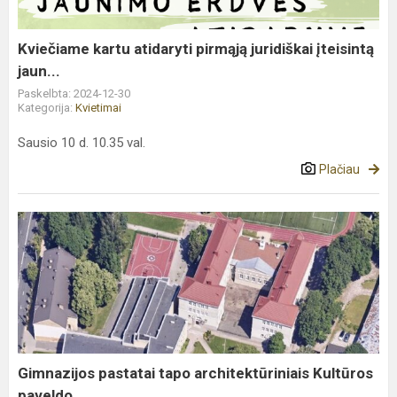
įteisintą
jaun...
Kviečiame kartu atidaryti pirmąją juridiškai įteisintą
jaun...
Paskelbta: 2024-12-30
Kategorija:
Kvietimai
Sausio 10 d. 10.35 val.
Plačiau
Gimnazijos
pastatai
tapo
architektūriniais
Kultūros
paveldo...
Gimnazijos pastatai tapo architektūriniais Kultūros
paveldo...