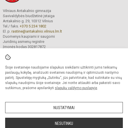
Vilniaus Antakalnio gimnazija
Savivaldybės biudžetinė įstaiga
Antakalnio g. 29, 10312 Vilnius
Tel./ faks.
+370 5 234 1802
El. p.
rastine@antakalnio.vilnius.lm.lt
Duomenys kaupiami ir saugomi
Juridinių asmenų registre
Įmonės kodas 302817872
Šioje svetainėje naudojame slapukus siekdami užtikrinti jums teikiamų
© 2026. Vilniaus Antakalnio gimnazija. Visos teisės saugomos.
paslaugų kokybę, analizuoti svetainės naudojimą ir optimizuoti naršymo
Kopijuoti turinį be raštiško gimnazijos sutikimo griežtai draudžiama.
patirtį. Spustelėję mygtuką „Sutinku“, jūs patvirtinate, kad sutinkate su visų
slapukų naudojimu šioje svetainėje. Jei norite atšaukti arba pakeisti savo
Versija neįgaliesiems
Slapukų valdymas
sutikimus, prašome apsilankyti
slapukų valdymo puslapyje
.
Mes kuriame mokykloms
SVETAINESMOKYKLOMS.LT
NUSTATYMAI
NESUTINKU