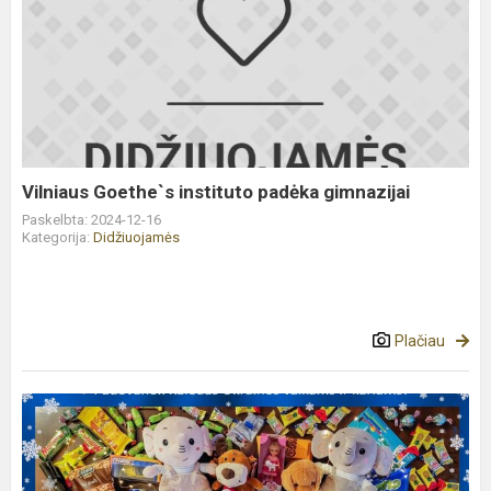
Vilniaus
Goethe`s
instituto
padėka
gimnazijai
Vilniaus Goethe`s instituto padėka gimnazijai
Paskelbta: 2024-12-16
Kategorija:
Didžiuojamės
Plačiau
Dalyvaujame
paramos
akcijoje
„Pasidalink