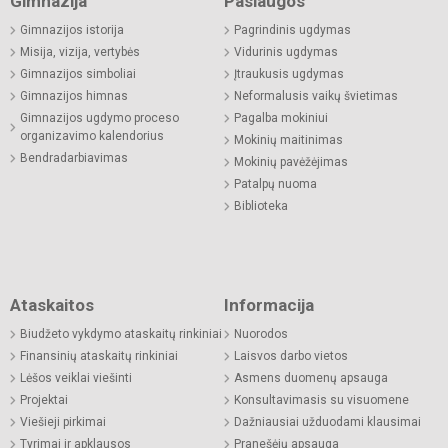
Gimnazija
Paslaugos
Gimnazijos istorija
Pagrindinis ugdymas
Misija, vizija, vertybės
Vidurinis ugdymas
Gimnazijos simboliai
Įtraukusis ugdymas
Gimnazijos himnas
Neformalusis vaikų švietimas
Gimnazijos ugdymo proceso
Pagalba mokiniui
organizavimo kalendorius
Mokinių maitinimas
Bendradarbiavimas
Mokinių pavėžėjimas
Patalpų nuoma
Biblioteka
Ataskaitos
Informacija
Biudžeto vykdymo ataskaitų rinkiniai
Nuorodos
Finansinių ataskaitų rinkiniai
Laisvos darbo vietos
Lėšos veiklai viešinti
Asmens duomenų apsauga
Projektai
Konsultavimasis su visuomene
Viešieji pirkimai
Dažniausiai užduodami klausimai
Tyrimai ir apklausos
Pranešėjų apsauga