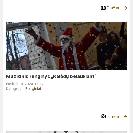
Plačiau
Muzikinis
renginys
„Kalėdų
belaukiant“
Muzikinis renginys „Kalėdų belaukiant“
Paskelbta: 2024-12-17
Kategorija:
Renginiai
Plačiau