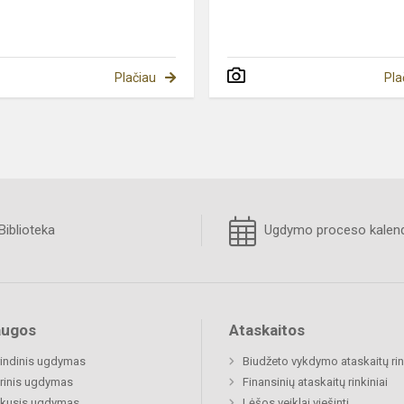
Plačiau
Pla
Biblioteka
Ugdymo proceso kalend
augos
Ataskaitos
indinis ugdymas
Biudžeto vykdymo ataskaitų rin
rinis ugdymas
Finansinių ataskaitų rinkiniai
ukusis ugdymas
Lėšos veiklai viešinti