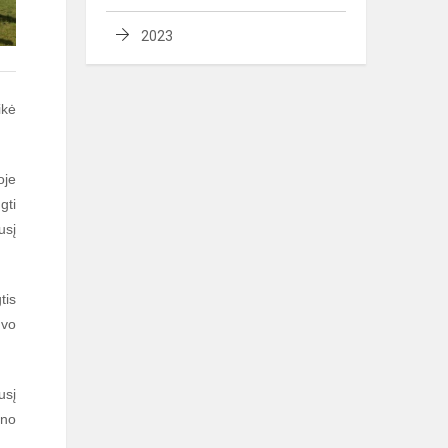
2023
ikė
oje
gti
usį
tis
uvo
usį
ono