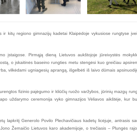
 ir kitų regiono gimnazijų kadetai Klaipėdoje vykusiose rungtyse įve
timo įstaigose. Pirmąją dieną Lietuvos aukštojoje jūreivystės mokykl
uostą, o įskaitinės baseino rungties metu stengėsi kuo greičiau apsiren
arba, vilkėdami ugniagesių aprangą, išgelbėti iš laivo dūmais apsinuodij
urengtos fizinio pajėgumo ir kliūčių ruožo varžybos, jūrinių mazgų rung
 etapo uždarymo ceremonija vyko gimnazijos Vėliavos aikštėje, kur b
ų lapkritį Generolo Povilo Plechavičiaus kadetų licėjuje, antrasis sa
o Jono Žemaičio Lietuvos karo akademijoje, o trečiasis – Plungės raj