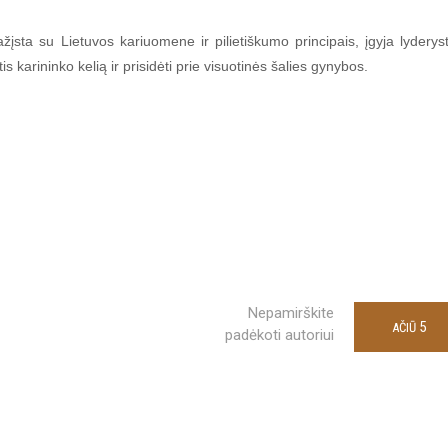
įsta su Lietuvos kariuomene ir pilietiškumo principais, įgyja lyderys
 karininko kelią ir prisidėti prie visuotinės šalies gynybos.
Nepamirškite
5
AČIŪ
padėkoti autoriui