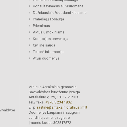
Konsultavimasis su visuomene
Dažniausiai užduodami klausimai
Pranešėjų apsauga
Priėmimas
Aktualu mokiniams
Korupcijos prevencija
Civilinė sauga
Teisinė informacija
Atviri duomenys
Vilniaus Antakalnio gimnazija
Savivaldybės biudžetinė įstaiga
Antakalnio g. 29, 10312 Vilnius
Tel./ faks.
+370 5 234 1802
El. p.
rastine@antakalnio.vilnius.lm.lt
vivaldybė
Duomenys kaupiami ir saugomi
Juridinių asmenų registre
Įmonės kodas 302817872