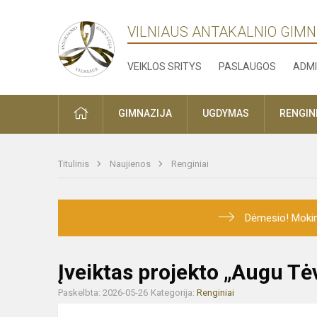
VILNIAUS ANTAKALNIO GIMN
VEIKLOS SRITYS
PASLAUGOS
ADMI
PRADŽIA
GIMNAZIJA
UGDYMAS
RENGINI
Titulinis
Naujienos
Renginiai
Dėmesio! Mokini
Įveiktas projekto „Augu Tė
Paskelbta: 2026-05-26
Kategorija:
Renginiai