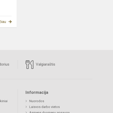
čiau
orius
Valgiaraštis
Informacija
kiniai
Nuorodos
Laisvos darbo vietos
Asmens duomenų apsauga