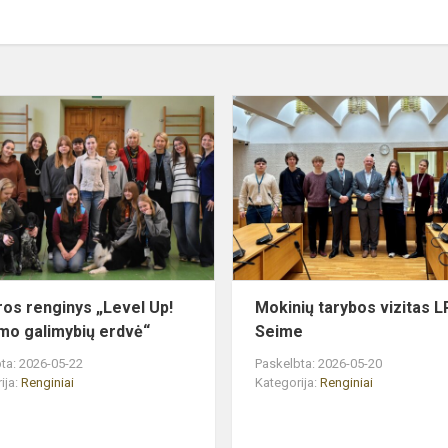
Karjeros
renginys
„Level
Up!
Jaunimo
s
galimybių
erdvė“
ros renginys „Level Up!
Mokinių tarybos vizitas L
mo galimybių erdvė“
Seime
ta: 2026-05-22
Paskelbta: 2026-05-20
ija:
Renginiai
Kategorija:
Renginiai