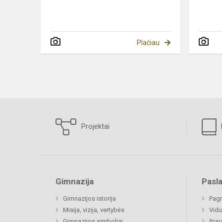
Plačiau
Projektai
Gimnazija
Pasl
Gimnazijos istorija
Pagr
Misija, vizija, vertybės
Vidu
Gimnazijos simboliai
Įtra