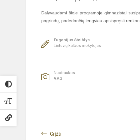
Dalyvaudami šioje programoje gimnazistai susipaž
pagrindų, padedančių lengviau apsispręsti renkantis
Eugenijus Steiblys
Lietuvių kalbos mokytojas
Nuotraukos:
VAG
Grįžti