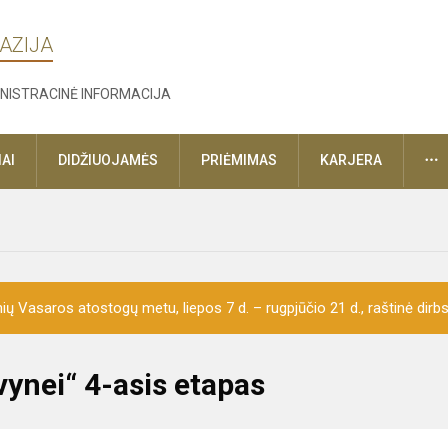
AZIJA
NISTRACINĖ INFORMACIJA
D
AI
DIDŽIUOJAMĖS
PRIĖMIMAS
KARJERA
ų Vasaros atostogų metu, liepos 7 d. – rugpjūčio 21 d., raštinė dirbs 
vynei“ 4-asis etapas