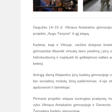
Gegužės 14–15 d. Vilniaus Antakalnio gimnazijos
projekto „Augu Tėvynei“ 4-ąjį etapą.
Kadetai, kaip ir Vilniuje, varžėsi dviejose švie
gimnazistai išbandė virtualų laivo įvedimą į jūrų 
hidrokostiumą ir nuplaukti iki gelbėjimosi valties 
keleivį.
Antrąją dieną Klaipėdos jūrų kadetų gimnazijoje s
bei socialinių mokslų žinių patikrinimas. 4-ojo
apdovanoti ir laimėtojai.
Pirmasis projekto etapas surengtas praėjusių met
vyko Vilniaus Antakalnio gimnazijoje ir Generol
Žemaitijos kadetų gimnazijoje.