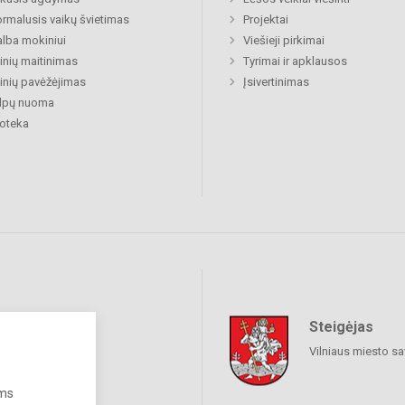
rmalusis vaikų švietimas
Projektai
lba mokiniui
Viešieji pirkimai
nių maitinimas
Tyrimai ir apklausos
nių pavėžėjimas
Įsivertinimas
alpų nuoma
ioteka
Steigėjas
iniai tinklai
Vilniaus miesto sa
ums