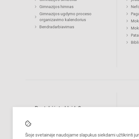
Gimnazijos himnas
Nefo
Gimnazijos ugdymo proceso
Paga
organizavimo kalendorius
Moki
Bendradarbiavimas
Moki
Pat
Bibl
Pastabėjote klaidų?
Social
Turite pasiūlymų?
RAŠYKITE
Šioje svetainėje naudojame slapukus siekdami užtikrinti j