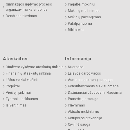
Gimnazijos ugdymo proceso
Pagalba mokiniui
organizavimo kalendorius
Mokinių maitinimas
Bendradarbiavimas
Mokinių pavėžėjimas
Patalpų nuoma
Biblioteka
Ataskaitos
Informacija
Biudžeto vykdymo ataskaitų rinkiniai
Nuorodos
Finansinių ataskaitų rinkiniai
Laisvos darbo vietos
Lėšos veiklai viešinti
Asmens duomenų apsauga
Projektai
Konsultavimasis su visuomene
Viešieji pirkimai
Dažniausiai užduodami klausimai
Tyrimai ir apklausos
Pranešėjų apsauga
Įsivertinimas
Priėmimas
Aktualu mokiniams
Korupcijos prevencija
Civilinė sauga