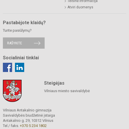
Teisinė informacija
Atviri duomenys
Pastabėjote klaidų?
Turite pasiūlymų?
RAŠYKITE
Socialiniai tinklai
Steigėjas
Vilniaus miesto savivaldybė
Vilniaus Antakalnio gimnazija
Savivaldybės biudžetinė įstaiga
Antakalnio g. 29, 10312 Vilnius
Tel./ faks.
+370 5 234 1802