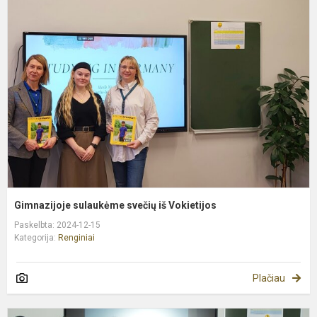
s
s
i
V
Gimnazijoje sulaukėme svečių iš Vokietijos
Paskelbta: 2024-12-15
Kategorija:
Renginiai
Plačiau
G