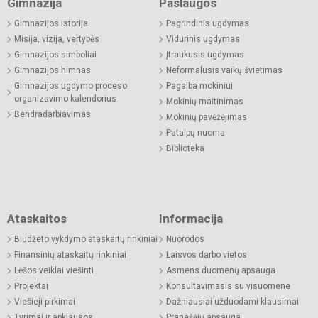
Gimnazija
Paslaugos
Gimnazijos istorija
Pagrindinis ugdymas
Misija, vizija, vertybės
Vidurinis ugdymas
Gimnazijos simboliai
Įtraukusis ugdymas
Gimnazijos himnas
Neformalusis vaikų švietimas
Gimnazijos ugdymo proceso
Pagalba mokiniui
organizavimo kalendorius
Mokinių maitinimas
Bendradarbiavimas
Mokinių pavėžėjimas
Patalpų nuoma
Biblioteka
Ataskaitos
Informacija
Biudžeto vykdymo ataskaitų rinkiniai
Nuorodos
Finansinių ataskaitų rinkiniai
Laisvos darbo vietos
Lėšos veiklai viešinti
Asmens duomenų apsauga
Projektai
Konsultavimasis su visuomene
Viešieji pirkimai
Dažniausiai užduodami klausimai
Tyrimai ir apklausos
Pranešėjų apsauga