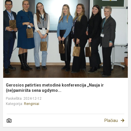
p
m
k
„
ir
(
Gerosios patirties metodinė konferencija „Nauja ir
(ne)pamiršta sena ugdymo...
Paskelbta: 2024-12-12
Kategorija:
Renginiai
Plačiau