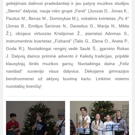
gebėjimais dalinosi pradedantieji ir jau patyrę muzikos studijos
„Stereo“ dalyviai, nauja roko grupė „Fenit“ (Juozas D., Jonas K.,
Paulius M., Benas M., Dominykas M.), vokalinis kvintetas „Po 4“
(Jonas B., Emilijus Šarūnas N., Danielius G., Marija N., Milda
Ž.), obojaus virtuozas Kristijonas Ž., pianistas Adomas S.,
instrumentinis kvartetas „Fizband“ (Talis G., Elena O., Aneta P.,
Goda R.). Nuotaikingai renginį vedė Saulė Š., įgarsino Rokas
J. Dalyvių dainos priminė advento ir Kalėdų tradicijas, pripildė
klausytojų širdis muzikos garsų. Nuotaikinga daina „Feliz
navidad“ suvienijo visus dalyvius. Dėkojame gimnazijos
bendruomenei už aktyvų buvimą kartu. Linkime visiems
nuostabių švenčių!