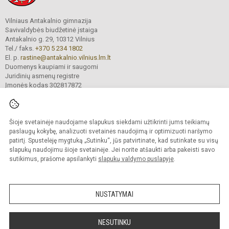
Vilniaus Antakalnio gimnazija
Savivaldybės biudžetinė įstaiga
Antakalnio g. 29, 10312 Vilnius
Tel./ faks.
+370 5 234 1802
El. p.
rastine@antakalnio.vilnius.lm.lt
Duomenys kaupiami ir saugomi
Juridinių asmenų registre
Įmonės kodas 302817872
Šioje svetainėje naudojame slapukus siekdami užtikrinti jums teikiamų
© 2026. Vilniaus Antakalnio gimnazija. Visos teisės saugomos.
paslaugų kokybę, analizuoti svetainės naudojimą ir optimizuoti naršymo
Kopijuoti turinį be raštiško gimnazijos sutikimo griežtai draudžiama.
patirtį. Spustelėję mygtuką „Sutinku“, jūs patvirtinate, kad sutinkate su visų
slapukų naudojimu šioje svetainėje. Jei norite atšaukti arba pakeisti savo
Versija neįgaliesiems
Slapukų valdymas
sutikimus, prašome apsilankyti
slapukų valdymo puslapyje
.
Mes kuriame mokykloms
SVETAINESMOKYKLOMS.LT
NUSTATYMAI
NESUTINKU