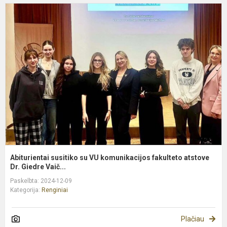
A
s
s
V
k
f
a
Abiturientai susitiko su VU komunikacijos fakulteto atstove
Dr. Giedre Vaič...
Paskelbta: 2024-12-09
Kategorija:
Renginiai
Plačiau