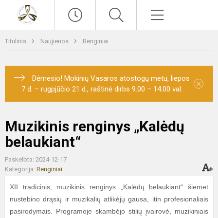
Paieška
Meniu
Titulinis
Naujienos
Renginiai
Dėmesio! Mokinių Vasaros atostogų metu, liepos
×
7 d. – rugpjūčio 21 d., raštinė dirbs 9.00 – 14.00 val.
Muzikinis renginys „Kalėdų
belaukiant“
Paskelbta: 2024-12-17
Kategorija:
Renginiai
XII tradicinis, muzikinis renginys „Kalėdų belaukiant“ šiemet
nustebino drąsių ir muzikalių atlikėjų gausa, itin profesionaliais
pasirodymais. Programoje skambėjo stilių įvairovė, muzikiniais