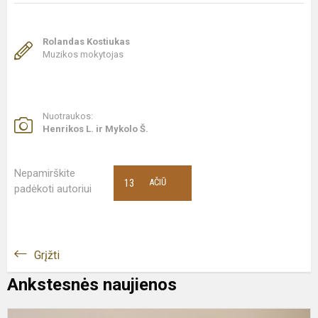
Rolandas Kostiukas
Muzikos mokytojas
Nuotraukos:
Henrikos L. ir Mykolo Š.
Nepamirškite
13
AČIŪ
padėkoti autoriui
Grįžti
Ankstesnės naujienos
G