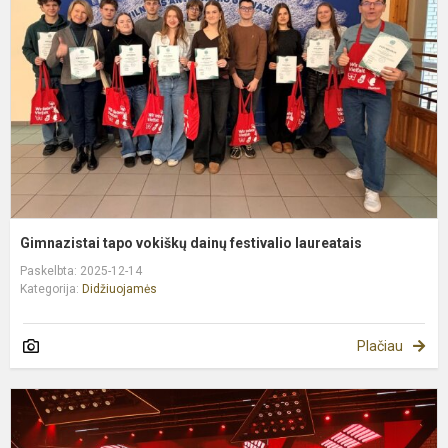
d
f
l
Gimnazistai tapo vokiškų dainų festivalio laureatais
Paskelbta: 2025-12-14
Kategorija:
Didžiuojamės
Plačiau
M
p
k