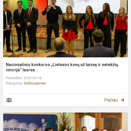
u
l
ir
n
Nacionalinio konkurso „Lietuvos kovų už laisvę ir netekčių
istorija“ laurea...
Paskelbta: 2026-05-18
Kategorija:
Didžiuojamės
Plačiau
K
2
b