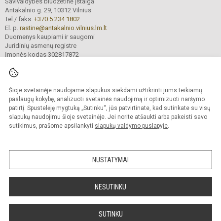
Savivaldybės biudžetinė įstaiga
Antakalnio g. 29, 10312 Vilnius
Tel./ faks.
+370 5 234 1802
El. p.
rastine@antakalnio.vilnius.lm.lt
Duomenys kaupiami ir saugomi
Juridinių asmenų registre
Įmonės kodas 302817872
Šioje svetainėje naudojame slapukus siekdami užtikrinti jums teikiamų
© 2026. Vilniaus Antakalnio gimnazija. Visos teisės saugomos.
paslaugų kokybę, analizuoti svetainės naudojimą ir optimizuoti naršymo
Kopijuoti turinį be raštiško gimnazijos sutikimo griežtai draudžiama.
patirtį. Spustelėję mygtuką „Sutinku“, jūs patvirtinate, kad sutinkate su visų
slapukų naudojimu šioje svetainėje. Jei norite atšaukti arba pakeisti savo
Versija neįgaliesiems
Slapukų valdymas
sutikimus, prašome apsilankyti
slapukų valdymo puslapyje
.
Mes kuriame mokykloms
SVETAINESMOKYKLOMS.LT
NUSTATYMAI
NESUTINKU
SUTINKU