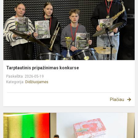
Tarptautinis pripažinimas konkurse
Paskelbta: 2026-05-19
Kategorija:
Didžiuojamės
Plačiau
N
k
„
k