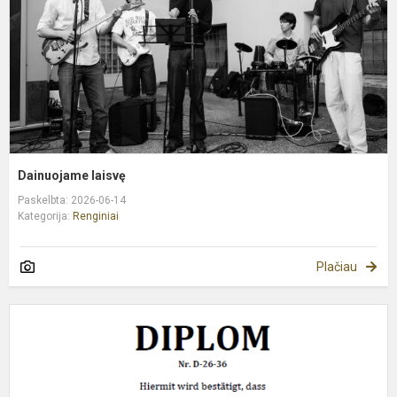
Dainuojame laisvę
Paskelbta: 2026-06-14
Kategorija:
Renginiai
Plačiau
T
v
d
f