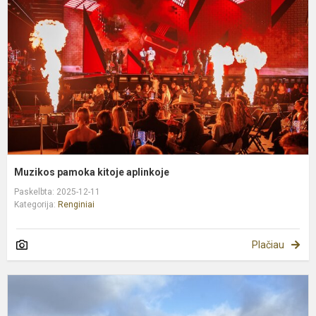
a
Muzikos pamoka kitoje aplinkoje
Paskelbta: 2025-12-11
Kategorija:
Renginiai
Plačiau
I
a
k