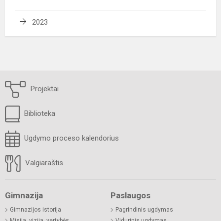
2023
Projektai
Biblioteka
Ugdymo proceso kalendorius
Valgiaraštis
Gimnazija
Paslaugos
Gimnazijos istorija
Pagrindinis ugdymas
Misija, vizija, vertybės
Vidurinis ugdymas