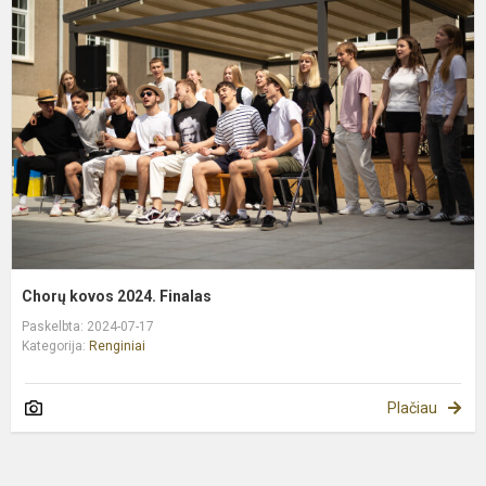
k
2
F
Chorų kovos 2024. Finalas
Paskelbta: 2024-07-17
Kategorija:
Renginiai
Plačiau