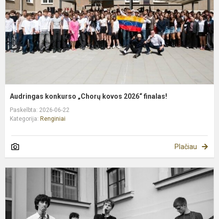
f
Audringas konkurso „Chorų kovos 2026“ finalas!
Paskelbta: 2026-06-22
Kategorija:
Renginiai
Plačiau
D
l