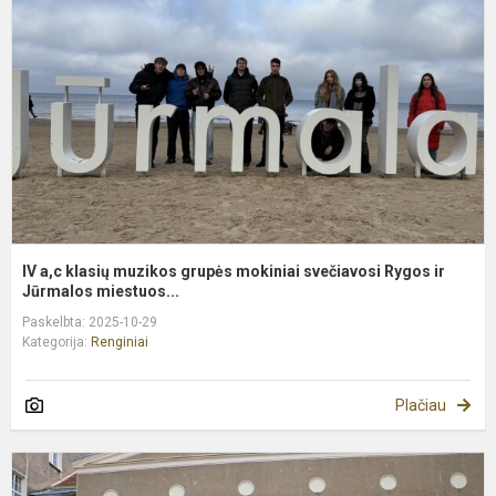
m
g
m
s
R
ir
J.
IV a,c klasių muzikos grupės mokiniai svečiavosi Rygos ir
Jūrmalos miestuos...
Paskelbta: 2025-10-29
Kategorija:
Renginiai
Plačiau
„
k