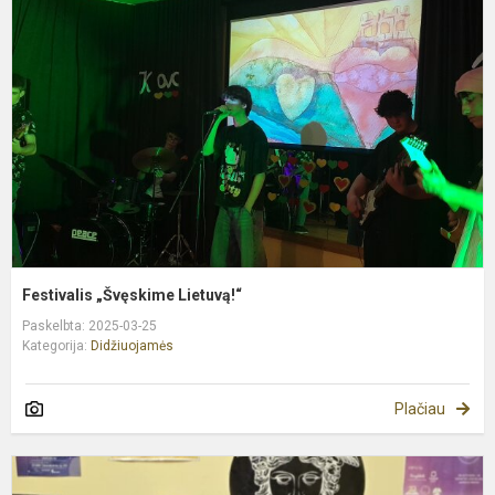
L
Festivalis „Švęskime Lietuvą!“
Paskelbta: 2025-03-25
Kategorija:
Didžiuojamės
Plačiau
F
k