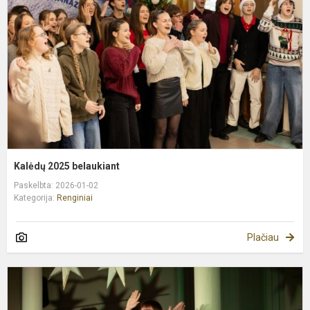
Kalėdų 2025 belaukiant
Paskelbta: 2026-01-02
Kategorija:
Renginiai
Plačiau
P
k