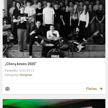
2
„Chorų kovos 2025“
Paskelbta: 2025-05-12
Kategorija:
Renginiai
Plačiau
F
„