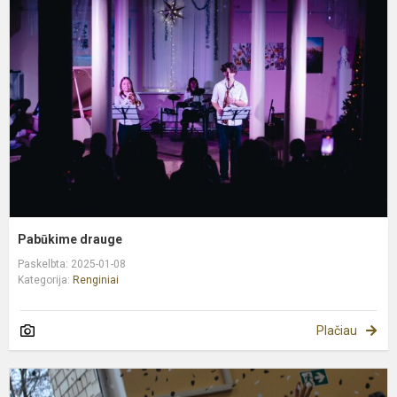
d
Pabūkime drauge
Paskelbta: 2025-01-08
Kategorija:
Renginiai
Plačiau
M