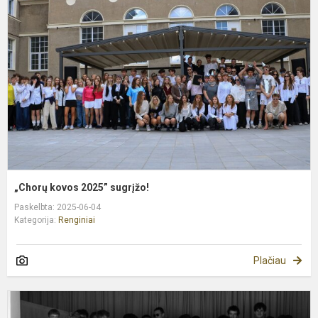
2
s
„Chorų kovos 2025” sugrįžo!
Paskelbta: 2025-06-04
Kategorija:
Renginiai
Plačiau
„
k