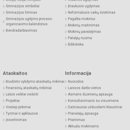
Gimnazijos simboliai
Įtraukusis ugdymas
Gimnazijos himnas
Neformalusis vaikų švietimas
Gimnazijos ugdymo proceso
Pagalba mokiniui
organizavimo kalendorius
Mokinių maitinimas
Bendradarbiavimas
Mokinių pavėžėjimas
Patalpų nuoma
Biblioteka
Ataskaitos
Informacija
Biudžeto vykdymo ataskaitų rinkiniai
Nuorodos
Finansinių ataskaitų rinkiniai
Laisvos darbo vietos
Lėšos veiklai viešinti
Asmens duomenų apsauga
Projektai
Konsultavimasis su visuomene
Viešieji pirkimai
Dažniausiai užduodami klausimai
Tyrimai ir apklausos
Pranešėjų apsauga
Įsivertinimas
Priėmimas
Aktualu mokiniams