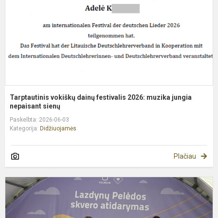
2
m
j
n.
Tarptautinis vokiškų dainų festivalis 2026: muzika jungia
nepaisant sienų
Paskelbta: 2026-06-03
Kategorija:
Didžiuojamės
Plačiau
G
m
d
–