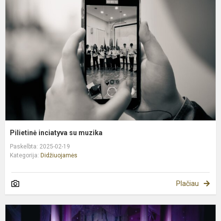
s
m
Pilietinė inciatyva su muzika
Paskelbta: 2025-02-19
Kategorija:
Didžiuojamės
Plačiau
P