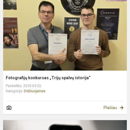
„
s
i
Fotografijų konkursas „Trijų spalvų istorija“
Paskelbta: 2025-03-25
Kategorija:
Didžiuojamės
Plačiau
P
i