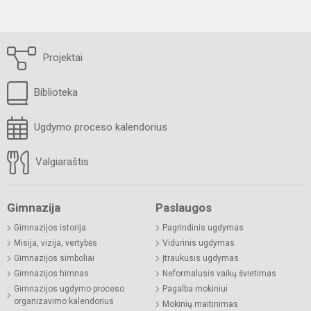
Projektai
Biblioteka
Ugdymo proceso kalendorius
Valgiaraštis
Gimnazija
Paslaugos
Gimnazijos istorija
Pagrindinis ugdymas
Misija, vizija, vertybės
Vidurinis ugdymas
Gimnazijos simboliai
Įtraukusis ugdymas
Gimnazijos himnas
Neformalusis vaikų švietimas
Gimnazijos ugdymo proceso
Pagalba mokiniui
organizavimo kalendorius
Mokinių maitinimas