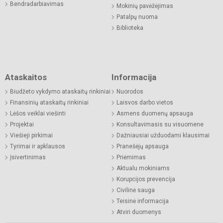
Bendradarbiavimas
Mokinių pavėžėjimas
Patalpų nuoma
Biblioteka
Ataskaitos
Informacija
Biudžeto vykdymo ataskaitų rinkiniai
Nuorodos
Finansinių ataskaitų rinkiniai
Laisvos darbo vietos
Lėšos veiklai viešinti
Asmens duomenų apsauga
Projektai
Konsultavimasis su visuomene
Viešieji pirkimai
Dažniausiai užduodami klausimai
Tyrimai ir apklausos
Pranešėjų apsauga
Įsivertinimas
Priėmimas
Aktualu mokiniams
Korupcijos prevencija
Civilinė sauga
Teisinė informacija
Atviri duomenys