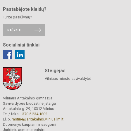
Pastabėjote klaidų?
Turite pasiūlymų?
RAŠYKITE
Socialiniai tinklai
Steigėjas
Vilniaus miesto savivaldybė
Vilniaus Antakalnio gimnazija
Savivaldybės biudžetinė įstaiga
Antakalnio g. 29, 10312 Vilnius
Tel./ faks.
+370 5 234 1802
El. p.
rastine@antakalnio.vilnius.lm.lt
Duomenys kaupiami ir saugomi
Juridinių asmenų registre