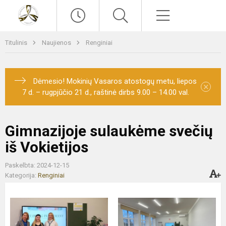
Paieška
Meniu
Titulinis
Naujienos
Renginiai
Dėmesio! Mokinių Vasaros atostogų metu, liepos
×
7 d. – rugpjūčio 21 d., raštinė dirbs 9.00 – 14.00 val.
Gimnazijoje sulaukėme svečių
iš Vokietijos
Paskelbta: 2024-12-15
Kategorija:
Renginiai