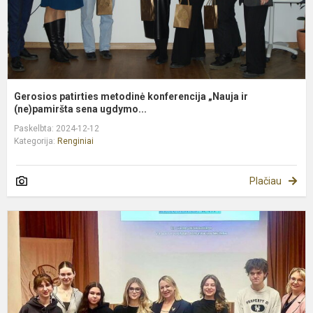
Gerosios patirties metodinė konferencija „Nauja ir
(ne)pamiršta sena ugdymo...
Paskelbta: 2024-12-12
Kategorija:
Renginiai
Plačiau
A
s
s
V
k
f