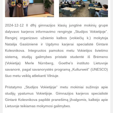
2024-12-12 II dfhj gimnazijos klasių jungtinė mokinių grupė
dalyvavo karjeros informavimo renginyje „Studijos Vokietijoje”.
Renginį organizavo užsienio kalbos (vokiečių k.) mokytoja
Natalija Gasiūnienė ir Ugdymo karjerai specialistė Gintarė
Kolesnikova. Integruotos pamokos metu Vokietijos švietimo
sistemą, studijų galimybes pristatė studentė iš Brėmeno
(Vokietija) Merle Nürnberg, Goethe's instituto Lietuvoje
savanorė, pagal savanorystės programą „Kulturweit“ (UNESCO)
šiuo metu veiklą atliekanti Vilniuje.
Pristatymo „Studijos Vokietijoje“ metu mokiniai sužinojo apie
studijų ypatumus Vokietijoje. Gimnazijos karjeros specialistė
Gintarė Kolesnikova papildė pranešimą įžvalgomis, kalbėjo apie
Lietuvoje teikiamas mokymosi galimybes.