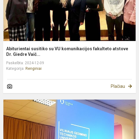
a
Abiturientai susitiko su VU komunikacijos fakulteto atstove
Dr. Giedre Vaič...
Paskelbta: 2024-12-09
Kategorija:
Renginiai
Plačiau
G
l
s
i
V