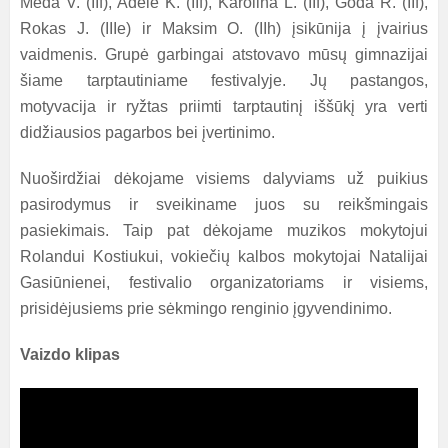
Meda V. (IIf), Adelė K. (IIf), Karolina L. (IIf), Goda R. (IIf),
Rokas J. (IIIe) ir Maksim O. (IIh) įsikūnija į įvairius
vaidmenis. Grupė garbingai atstovavo mūsų gimnazijai
šiame tarptautiniame festivalyje. Jų pastangos,
motyvacija ir ryžtas priimti tarptautinį iššūkį yra verti
didžiausios pagarbos bei įvertinimo.
Nuoširdžiai dėkojame visiems dalyviams už puikius
pasirodymus ir sveikiname juos su reikšmingais
pasiekimais. Taip pat dėkojame muzikos mokytojui
Rolandui Kostiukui, vokiečių kalbos mokytojai Natalijai
Gasiūnienei, festivalio organizatoriams ir visiems,
prisidėjusiems prie sėkmingo renginio įgyvendinimo.
Vaizdo klipas