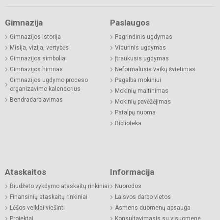
Gimnazija
Paslaugos
Gimnazijos istorija
Pagrindinis ugdymas
Misija, vizija, vertybės
Vidurinis ugdymas
Gimnazijos simboliai
Įtraukusis ugdymas
Gimnazijos himnas
Neformalusis vaikų švietimas
Gimnazijos ugdymo proceso
Pagalba mokiniui
organizavimo kalendorius
Mokinių maitinimas
Bendradarbiavimas
Mokinių pavėžėjimas
Patalpų nuoma
Biblioteka
Ataskaitos
Informacija
Biudžeto vykdymo ataskaitų rinkiniai
Nuorodos
Finansinių ataskaitų rinkiniai
Laisvos darbo vietos
Lėšos veiklai viešinti
Asmens duomenų apsauga
Projektai
Konsultavimasis su visuomene