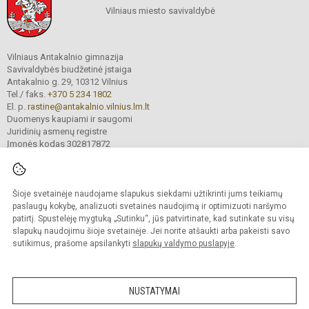
Vilniaus miesto savivaldybė
Vilniaus Antakalnio gimnazija
Savivaldybės biudžetinė įstaiga
Antakalnio g. 29, 10312 Vilnius
Tel./ faks.
+370 5 234 1802
El. p.
rastine@antakalnio.vilnius.lm.lt
Duomenys kaupiami ir saugomi
Juridinių asmenų registre
Įmonės kodas 302817872
Šioje svetainėje naudojame slapukus siekdami užtikrinti jums teikiamų
© 2026. Vilniaus Antakalnio gimnazija. Visos teisės saugomos.
paslaugų kokybę, analizuoti svetainės naudojimą ir optimizuoti naršymo
Kopijuoti turinį be raštiško gimnazijos sutikimo griežtai draudžiama.
patirtį. Spustelėję mygtuką „Sutinku“, jūs patvirtinate, kad sutinkate su visų
slapukų naudojimu šioje svetainėje. Jei norite atšaukti arba pakeisti savo
Versija neįgaliesiems
Slapukų valdymas
sutikimus, prašome apsilankyti
slapukų valdymo puslapyje
.
Mes kuriame mokykloms
SVETAINESMOKYKLOMS.LT
NUSTATYMAI