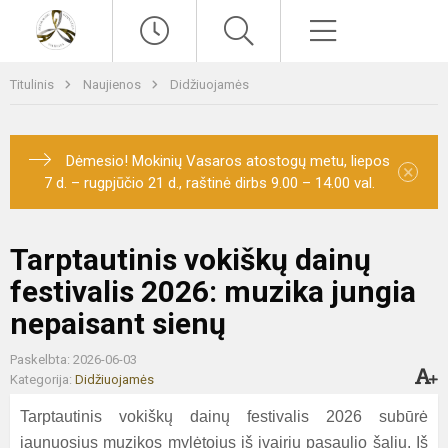
Paieška
Meniu
Titulinis
Naujienos
Didžiuojamės
Dėmesio! Mokinių Vasaros atostogų metu, liepos
×
7 d. – rugpjūčio 21 d., raštinė dirbs 9.00 – 14.00 val.
Tarptautinis vokiškų dainų
festivalis 2026: muzika jungia
nepaisant sienų
Paskelbta: 2026-06-03
Kategorija:
Didžiuojamės
Tarptautinis vokiškų dainų festivalis 2026 subūrė
jaunuosius muzikos mylėtojus iš įvairių pasaulio šalių. Iš