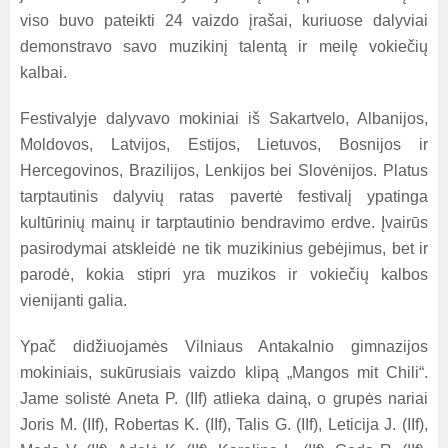
viso buvo pateikti 24 vaizdo įrašai, kuriuose dalyviai
demonstravo savo muzikinį talentą ir meilę vokiečių
kalbai.
Festivalyje dalyvavo mokiniai iš Sakartvelo, Albanijos,
Moldovos, Latvijos, Estijos, Lietuvos, Bosnijos ir
Hercegovinos, Brazilijos, Lenkijos bei Slovėnijos. Platus
tarptautinis dalyvių ratas pavertė festivalį ypatinga
kultūrinių mainų ir tarptautinio bendravimo erdve. Įvairūs
pasirodymai atskleidė ne tik muzikinius gebėjimus, bet ir
parodė, kokia stipri yra muzikos ir vokiečių kalbos
vienijanti galia.
Ypač didžiuojamės Vilniaus Antakalnio gimnazijos
mokiniais, sukūrusiais vaizdo klipą „Mangos mit Chili“.
Jame solistė Aneta P. (IIf) atlieka dainą, o grupės nariai
Joris M. (IIf), Robertas K. (IIf), Talis G. (IIf), Leticija J. (IIf),