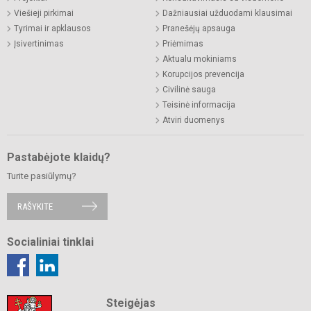
Viešieji pirkimai
Dažniausiai užduodami klausimai
Tyrimai ir apklausos
Pranešėjų apsauga
Įsivertinimas
Priėmimas
Aktualu mokiniams
Korupcijos prevencija
Civilinė sauga
Teisinė informacija
Atviri duomenys
Pastabėjote klaidų?
Turite pasiūlymų?
RAŠYKITE
Socialiniai tinklai
Steigėjas