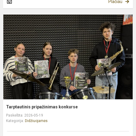
Plačiau
T
p
k
Tarptautinis pripažinimas konkurse
Paskelbta: 2026-05-19
Kategorija:
Didžiuojamės