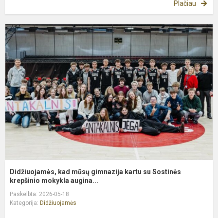
Plačiau
D
k
m
g
k
s
S
k
Didžiuojamės, kad mūsų gimnazija kartu su Sostinės
krepšinio mokykla augina...
Paskelbta: 2026-05-18
Kategorija:
Didžiuojamės