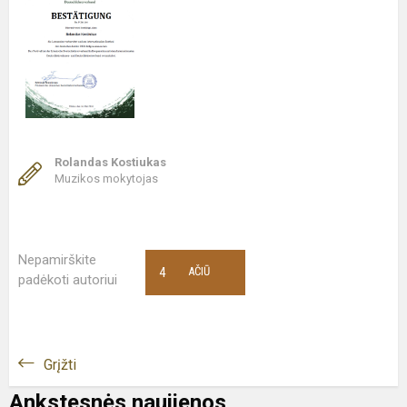
Rolandas Kostiukas
Muzikos mokytojas
Nepamirškite
4
AČIŪ
padėkoti autoriui
Grįžti
Ankstesnės naujienos