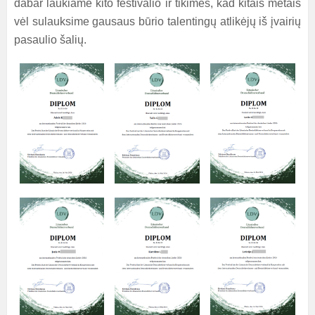
dabar laukiame kito festivalio ir tikimės, kad kitais metais
vėl sulauksime gausaus būrio talentingų atlikėjų iš įvairių
pasaulio šalių.