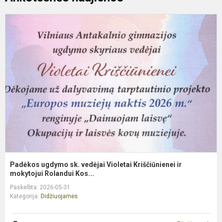
P
u
s
v
V
K
ir
m
Padėkos ugdymo sk. vedėjai Violetai Kriščiūnienei ir
mokytojui Rolandui Kos...
Paskelbta: 2026-05-31
Kategorija:
Didžiuojamės