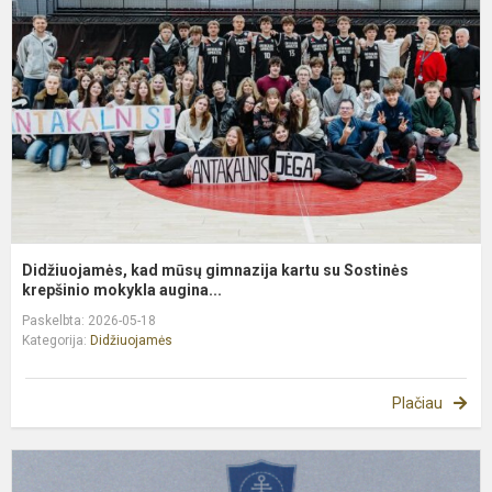
g
k
s
S
k
Didžiuojamės, kad mūsų gimnazija kartu su Sostinės
krepšinio mokykla augina...
Paskelbta: 2026-05-18
Kategorija:
Didžiuojamės
Plačiau
P
g