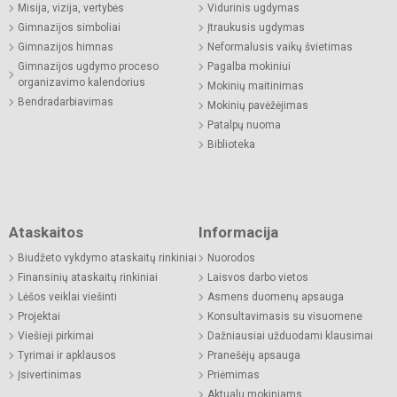
Misija, vizija, vertybės
Vidurinis ugdymas
Gimnazijos simboliai
Įtraukusis ugdymas
Gimnazijos himnas
Neformalusis vaikų švietimas
Gimnazijos ugdymo proceso
Pagalba mokiniui
organizavimo kalendorius
Mokinių maitinimas
Bendradarbiavimas
Mokinių pavėžėjimas
Patalpų nuoma
Biblioteka
Ataskaitos
Informacija
Biudžeto vykdymo ataskaitų rinkiniai
Nuorodos
Finansinių ataskaitų rinkiniai
Laisvos darbo vietos
Lėšos veiklai viešinti
Asmens duomenų apsauga
Projektai
Konsultavimasis su visuomene
Viešieji pirkimai
Dažniausiai užduodami klausimai
Tyrimai ir apklausos
Pranešėjų apsauga
Įsivertinimas
Priėmimas
Aktualu mokiniams