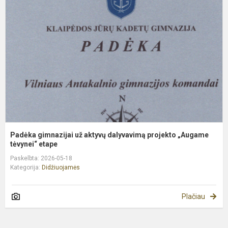
u
a
d
p
„
tė
Padėka gimnazijai už aktyvų dalyvavimą projekto „Augame
tėvynei“ etape
Paskelbta: 2026-05-18
Kategorija:
Didžiuojamės
Plačiau