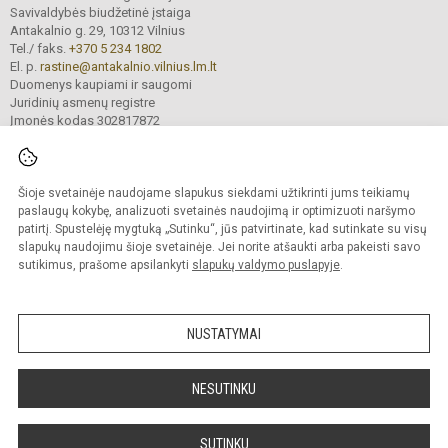
Savivaldybės biudžetinė įstaiga
Antakalnio g. 29, 10312 Vilnius
Tel./ faks.
+370 5 234 1802
El. p.
rastine@antakalnio.vilnius.lm.lt
Duomenys kaupiami ir saugomi
Juridinių asmenų registre
Įmonės kodas 302817872
Šioje svetainėje naudojame slapukus siekdami užtikrinti jums teikiamų
© 2026. Vilniaus Antakalnio gimnazija. Visos teisės saugomos.
paslaugų kokybę, analizuoti svetainės naudojimą ir optimizuoti naršymo
Kopijuoti turinį be raštiško gimnazijos sutikimo griežtai draudžiama.
patirtį. Spustelėję mygtuką „Sutinku“, jūs patvirtinate, kad sutinkate su visų
slapukų naudojimu šioje svetainėje. Jei norite atšaukti arba pakeisti savo
Versija neįgaliesiems
Slapukų valdymas
sutikimus, prašome apsilankyti
slapukų valdymo puslapyje
.
Mes kuriame mokykloms
SVETAINESMOKYKLOMS.LT
NUSTATYMAI
NESUTINKU
SUTINKU