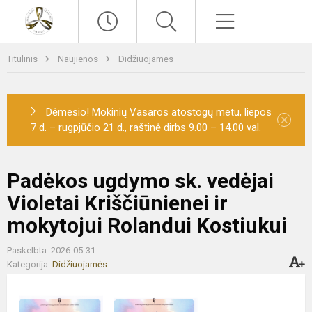
Paieška
Meniu
Titulinis
Naujienos
Didžiuojamės
Dėmesio! Mokinių Vasaros atostogų metu, liepos
×
7 d. – rugpjūčio 21 d., raštinė dirbs 9.00 – 14.00 val.
Padėkos ugdymo sk. vedėjai
Violetai Kriščiūnienei ir
mokytojui Rolandui Kostiukui
Paskelbta: 2026-05-31
Kategorija:
Didžiuojamės