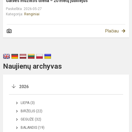
Gatvės muzikos diena – 20 metų jubiliejus
Paskelbta: 2026-05-27
Kategorija:
Renginiai
Plačiau
Naujienų archyvas
2026
LIEPA (3)
BIRŽELIS (22)
GEGUŽĖ (32)
BALANDIS (19)