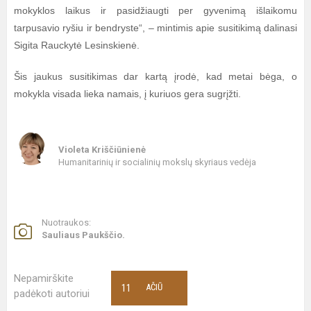
mokyklos laikus ir pasidžiaugti per gyvenimą išlaikomu
tarpusavio ryšiu ir bendryste“, – mintimis apie susitikimą dalinasi
Sigita Rauckytė Lesinskienė.
Šis jaukus susitikimas dar kartą įrodė, kad metai bėga, o
mokykla visada lieka namais, į kuriuos gera sugrįžti.
Violeta Kriščiūnienė
Humanitarinių ir socialinių mokslų skyriaus vedėja
Nuotraukos:
Sauliaus Paukščio.
Nepamirškite
11
AČIŪ
padėkoti autoriui