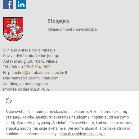
Steigėjas
Vilniaus miesto savivaldybė
Vilniaus Antakalnio gimnazija
Savivaldybės biudžetinė įstaiga
Antakalnio g. 29, 10312 Vilnius
Tel./ faks.
+370 5 234 1802
El. p.
rastine@antakalnio.vilnius.lm.lt
Duomenys kaupiami ir saugomi
Juridinių asmenų registre
Įmonės kodas 302817872
Šioje svetainėje naudojame slapukus siekdami užtikrinti jums teikiamų
© 2026. Vilniaus Antakalnio gimnazija. Visos teisės saugomos.
paslaugų kokybę, analizuoti svetainės naudojimą ir optimizuoti naršymo
Kopijuoti turinį be raštiško gimnazijos sutikimo griežtai draudžiama.
patirtį. Spustelėję mygtuką „Sutinku“, jūs patvirtinate, kad sutinkate su visų
slapukų naudojimu šioje svetainėje. Jei norite atšaukti arba pakeisti savo
Versija neįgaliesiems
Slapukų valdymas
sutikimus, prašome apsilankyti
slapukų valdymo puslapyje
.