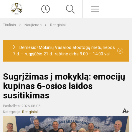
Paieška
Meniu
Titulinis
Naujienos
Renginiai
Dėmesio! Mokinių Vasaros atostogų metu, liepos
×
7 d. – rugpjūčio 21 d., raštinė dirbs 9.00 – 14.00 val.
Sugrįžimas į mokyklą: emocijų
kupinas 6-osios laidos
susitikimas
Paskelbta: 2026-06-05
Kategorija:
Renginiai