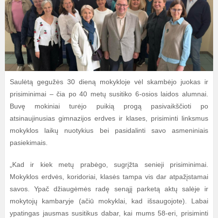
Saulėtą gegužės 30 dieną mokykloje vėl skambėjo juokas ir
prisiminimai – čia po 40 metų susitiko 6-osios laidos alumnai.
Buvę mokiniai turėjo puikią progą pasivaikščioti po
atsinaujinusias gimnazijos erdves ir klases, prisiminti linksmus
mokyklos laikų nuotykius bei pasidalinti savo asmeniniais
pasiekimais.
„Kad ir kiek metų prabėgo, sugrįžta senieji prisiminimai.
Mokyklos erdvės, koridoriai, klasės tampa vis dar atpažįstamai
savos. Ypač džiaugėmės radę senąjį parketą aktų salėje ir
mokytojų kambaryje (ačiū mokyklai, kad išsaugojote). Labai
ypatingas jausmas susitikus dabar, kai mums 58-eri, prisiminti