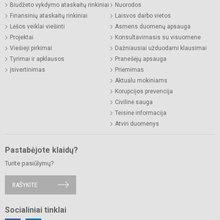
Biudžeto vykdymo ataskaitų rinkiniai
Nuorodos
Finansinių ataskaitų rinkiniai
Laisvos darbo vietos
Lėšos veiklai viešinti
Asmens duomenų apsauga
Projektai
Konsultavimasis su visuomene
Viešieji pirkimai
Dažniausiai užduodami klausimai
Tyrimai ir apklausos
Pranešėjų apsauga
Įsivertinimas
Priėmimas
Aktualu mokiniams
Korupcijos prevencija
Civilinė sauga
Teisinė informacija
Atviri duomenys
Pastabėjote klaidų?
Turite pasiūlymų?
RAŠYKITE
Socialiniai tinklai