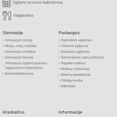
Ugdymo proceso kalendorius
Valgiaraštis
Gimnazija
Paslaugos
Gimnazijos istorija
Pagrindinis ugdymas
Misija, vizija, vertybės
Vidurinis ugdymas
Gimnazijos simboliai
Įtraukusis ugdymas
Gimnazijos himnas
Neformalusis vaikų švietimas
Gimnazijos ugdymo proceso
Pagalba mokiniui
organizavimo kalendorius
Mokinių maitinimas
Bendradarbiavimas
Mokinių pavėžėjimas
Patalpų nuoma
Biblioteka
Ataskaitos
Informacija