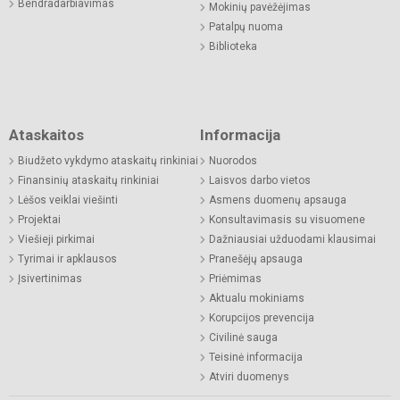
Bendradarbiavimas
Mokinių pavėžėjimas
Patalpų nuoma
Biblioteka
Ataskaitos
Informacija
Biudžeto vykdymo ataskaitų rinkiniai
Nuorodos
Finansinių ataskaitų rinkiniai
Laisvos darbo vietos
Lėšos veiklai viešinti
Asmens duomenų apsauga
Projektai
Konsultavimasis su visuomene
Viešieji pirkimai
Dažniausiai užduodami klausimai
Tyrimai ir apklausos
Pranešėjų apsauga
Įsivertinimas
Priėmimas
Aktualu mokiniams
Korupcijos prevencija
Civilinė sauga
Teisinė informacija
Atviri duomenys