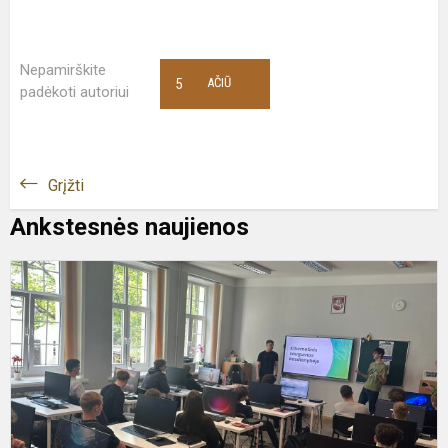
Nepamirškite
5
AČIŪ
padėkoti autoriui
Grįžti
Ankstesnės naujienos
„
T
a
v
k
s
m
I..