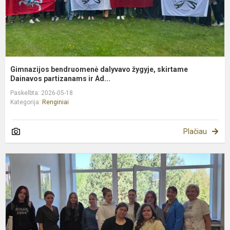
Gimnazijos bendruomenė dalyvavo žygyje, skirtame
Dainavos partizanams ir Ad...
Paskelbta: 2026-05-18
Kategorija:
Renginiai
Plačiau
P
s
g
i
A
m