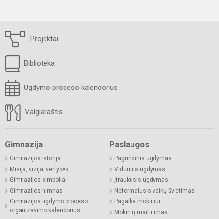
Projektai
Biblioteka
Ugdymo proceso kalendorius
Valgiaraštis
Gimnazija
Paslaugos
Gimnazijos istorija
Pagrindinis ugdymas
Misija, vizija, vertybės
Vidurinis ugdymas
Gimnazijos simboliai
Įtraukusis ugdymas
Gimnazijos himnas
Neformalusis vaikų švietimas
Gimnazijos ugdymo proceso
Pagalba mokiniui
organizavimo kalendorius
Mokinių maitinimas