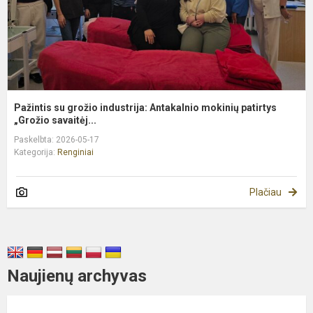
p
Pažintis su grožio industrija: Antakalnio mokinių patirtys
„Grožio savaitėj...
Paskelbta: 2026-05-17
Kategorija:
Renginiai
Plačiau
Naujienų archyvas