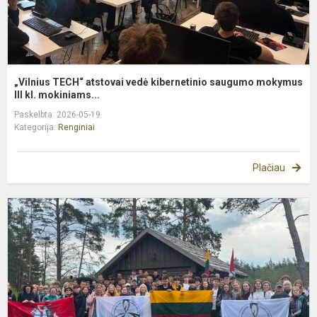
„Vilnius TECH“ atstovai vedė kibernetinio saugumo mokymus
III kl. mokiniams...
Paskelbta: 2026-05-19
Kategorija:
Renginiai
Plačiau
G
b
d
ž
s
D
p.