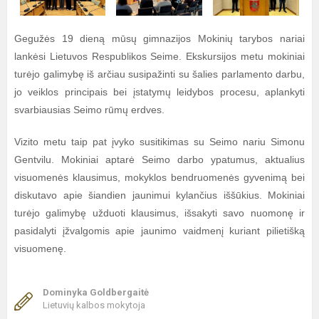
Gegužės 19 dieną mūsų gimnazijos Mokinių tarybos nariai
lankėsi Lietuvos Respublikos Seime. Ekskursijos metu mokiniai
turėjo galimybę iš arčiau susipažinti su šalies parlamento darbu,
jo veiklos principais bei įstatymų leidybos procesu, aplankyti
svarbiausias Seimo rūmų erdves.
Vizito metu taip pat įvyko susitikimas su Seimo nariu Simonu
Gentvilu. Mokiniai aptarė Seimo darbo ypatumus, aktualius
visuomenės klausimus, mokyklos bendruomenės gyvenimą bei
diskutavo apie šiandien jaunimui kylančius iššūkius. Mokiniai
turėjo galimybę užduoti klausimus, išsakyti savo nuomonę ir
pasidalyti įžvalgomis apie jaunimo vaidmenį kuriant pilietišką
visuomenę.
Dominyka Goldbergaitė
Lietuvių kalbos mokytoja