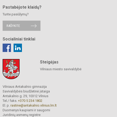
Pastabėjote klaidų?
Turite pasiūlymų?
RAŠYKITE
Socialiniai tinklai
Steigėjas
Vilniaus miesto savivaldybė
Vilniaus Antakalnio gimnazija
Savivaldybės biudžetinė įstaiga
Antakalnio g. 29, 10312 Vilnius
Tel./ faks.
+370 5 234 1802
El. p.
rastine@antakalnio.vilnius.lm.lt
Duomenys kaupiami ir saugomi
Juridinių asmenų registre