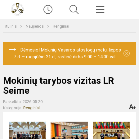
Paieška
Meniu
Titulinis
Naujienos
Renginiai
Dėmesio! Mokinių Vasaros atostogų metu, liepos
×
7 d. – rugpjūčio 21 d., raštinė dirbs 9.00 – 14.00 val.
Mokinių tarybos vizitas LR
Seime
Paskelbta: 2026-05-20
Kategorija:
Renginiai