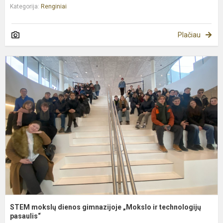
Kategorija:
Renginiai
Plačiau
S
m
d
g
„
ir
t
p
STEM mokslų dienos gimnazijoje „Mokslo ir technologijų
pasaulis“