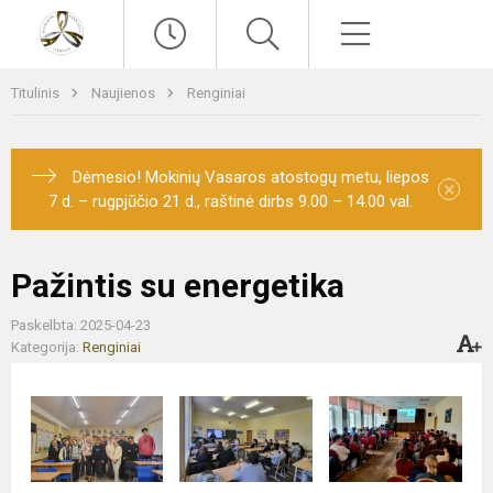
Paieška
Meniu
Titulinis
Naujienos
Renginiai
Dėmesio! Mokinių Vasaros atostogų metu, liepos
×
7 d. – rugpjūčio 21 d., raštinė dirbs 9.00 – 14.00 val.
Pažintis su energetika
Paskelbta: 2025-04-23
Kategorija:
Renginiai