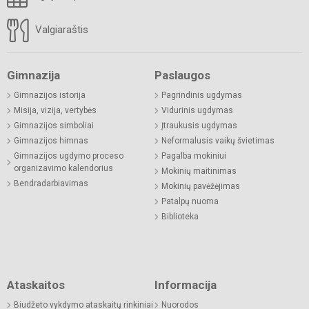
Valgiaraštis
Gimnazija
Paslaugos
Gimnazijos istorija
Pagrindinis ugdymas
Misija, vizija, vertybės
Vidurinis ugdymas
Gimnazijos simboliai
Įtraukusis ugdymas
Gimnazijos himnas
Neformalusis vaikų švietimas
Gimnazijos ugdymo proceso
Pagalba mokiniui
organizavimo kalendorius
Mokinių maitinimas
Bendradarbiavimas
Mokinių pavėžėjimas
Patalpų nuoma
Biblioteka
Ataskaitos
Informacija
Biudžeto vykdymo ataskaitų rinkiniai
Nuorodos