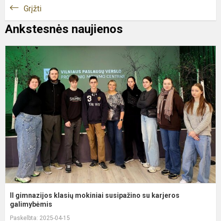
Grįžti
Ankstesnės naujienos
II
g
k
m
s
s
k
g
II gimnazijos klasių mokiniai susipažino su karjeros
galimybėmis
Paskelbta: 2025-04-15