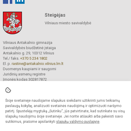
Steigėjas
Vilniaus miesto savivaldybė
Vilniaus Antakalnio gimnazija
Savivaldybės biudžetinė įstaiga
Antakalnio g. 29, 10312 Vilnius
Tel./ faks.
+370 5 234 1802
El. p.
rastine@antakalnio.vilnius.lm.lt
Duomenys kaupiami ir saugomi
Juridinių asmenų registre
Įmonės kodas 302817872
Šioje svetainėje naudojame slapukus siekdami užtikrinti jums teikiamų
© 2026. Vilniaus Antakalnio gimnazija. Visos teisės saugomos.
paslaugų kokybę, analizuoti svetainės naudojimą ir optimizuoti naršymo
Kopijuoti turinį be raštiško gimnazijos sutikimo griežtai draudžiama.
patirtį. Spustelėję mygtuką „Sutinku“, jūs patvirtinate, kad sutinkate su visų
slapukų naudojimu šioje svetainėje. Jei norite atšaukti arba pakeisti savo
Versija neįgaliesiems
Slapukų valdymas
sutikimus, prašome apsilankyti
slapukų valdymo puslapyje
.
Mes kuriame mokykloms