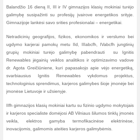
Balandžio 16 dieną II, III ir IV gimnazijos klasių mokiniai turėjo
galimybę susipažinti su profesijų įvairove energetikos srityje.
Gimnazijoje lankėsi savo srities profesionalai – energetikai.
Netradicinių geografijos, fizikos, ekonomikos ir verslumo bei
ugdymo karjerai pamokų metu IId, IIIabcfh, IVabcfh jungtinių
grupių mokiniai turėjo galimybę pabendrauti su Ignitis
Renewables jėgainių veiklos analitikos ir optimizavimo vadove
dr. Agota Greičiūniene, kuri papasakojo apie vėjo energetiką,
svarbiausius Ignitis Renewables vykdomus projektus,
technologinius sprendimus, karjeros galimybes šioje įmonėje bei
įmonėse Lietuvoje ir užsienyje.
IIfh gimnazijos klasių mokiniai kartu su fizinio ugdymo mokytojais
ir karjeros specialiste domėjosi AB Vilniaus šilumos tinklų įmonės
veikla, elektros gamyba termofikacinėse elektrinėse,
inovacijomis, galimomis ateities karjeros galimybėmis.