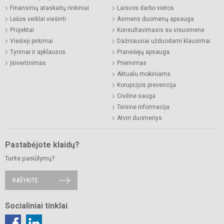
Finansinių ataskaitų rinkiniai
Laisvos darbo vietos
Lėšos veiklai viešinti
Asmens duomenų apsauga
Projektai
Konsultavimasis su visuomene
Viešieji pirkimai
Dažniausiai užduodami klausimai
Tyrimai ir apklausos
Pranešėjų apsauga
Įsivertinimas
Priėmimas
Aktualu mokiniams
Korupcijos prevencija
Civilinė sauga
Teisinė informacija
Atviri duomenys
Pastabėjote klaidų?
Turite pasiūlymų?
RAŠYKITE
Socialiniai tinklai