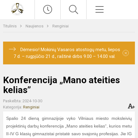
Paieška
Meniu
Titulinis
Naujienos
Renginiai
Dėmesio! Mokinių Vasaros atostogų metu, liepos
×
7 d. – rugpjūčio 21 d., raštinė dirbs 9.00 – 14.00 val.
Konferencija „Mano ateities
kelias”
Paskelbta: 2024-10-30
Kategorija:
Renginiai
Spalio 24 dieną gimnazijoje vyko Vilniaus miesto moksleivių
projektinių darbų konferencija „Mano ateities kelias“, kurios metu
II-IV G klasių gimnazistai pristatė savo svajonių profesijas. Jie IG