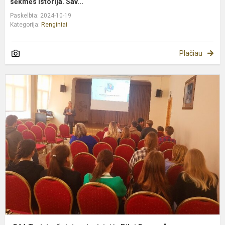
sėkmės istorija. Sav...
Paskelbta: 2024-10-19
Kategorija:
Renginiai
Plačiau
„
T
a
p
„
R
p