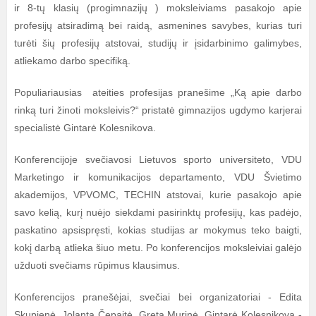
ir 8-tų klasių (progimnazijų ) moksleiviams pasakojo apie
profesijų atsiradimą bei raidą, asmenines savybes, kurias turi
turėti šių profesijų atstovai, studijų ir įsidarbinimo galimybes,
atliekamo darbo specifiką.
Populiariausias ateities profesijas pranešime „Ką apie darbo
rinką turi žinoti moksleivis?“ pristatė gimnazijos ugdymo karjerai
specialistė Gintarė Kolesnikova.
Konferencijoje svečiavosi Lietuvos sporto universiteto, VDU
Marketingo ir komunikacijos departamento, VDU Švietimo
akademijos, VPVOMC, TECHIN atstovai, kurie pasakojo apie
savo kelią, kurį nuėjo siekdami pasirinktų profesijų, kas padėjo,
paskatino apsispręsti, kokias studijas ar mokymus teko baigti,
kokį darbą atlieka šiuo metu. Po konferencijos moksleiviai galėjo
užduoti svečiams rūpimus klausimus.
Konferencijos pranešėjai, svečiai bei organizatoriai - Edita
Skupienė, Jolanta Čepaitė, Greta Murinė, Gintarė Kolesnikova -