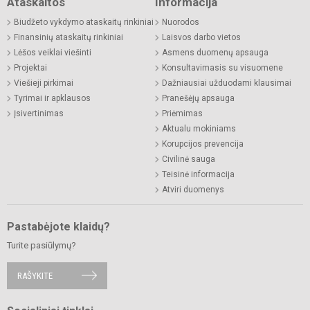
Ataskaitos
Informacija
Biudžeto vykdymo ataskaitų rinkiniai
Nuorodos
Finansinių ataskaitų rinkiniai
Laisvos darbo vietos
Lėšos veiklai viešinti
Asmens duomenų apsauga
Projektai
Konsultavimasis su visuomene
Viešieji pirkimai
Dažniausiai užduodami klausimai
Tyrimai ir apklausos
Pranešėjų apsauga
Įsivertinimas
Priėmimas
Aktualu mokiniams
Korupcijos prevencija
Civilinė sauga
Teisinė informacija
Atviri duomenys
Pastabėjote klaidų?
Turite pasiūlymų?
RAŠYKITE