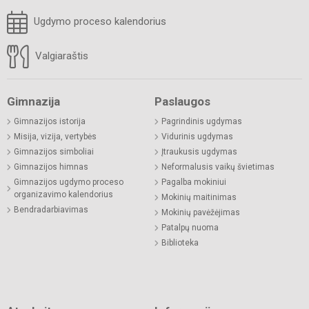
Ugdymo proceso kalendorius
Valgiaraštis
Gimnazija
Paslaugos
Gimnazijos istorija
Pagrindinis ugdymas
Misija, vizija, vertybės
Vidurinis ugdymas
Gimnazijos simboliai
Įtraukusis ugdymas
Gimnazijos himnas
Neformalusis vaikų švietimas
Gimnazijos ugdymo proceso
Pagalba mokiniui
organizavimo kalendorius
Mokinių maitinimas
Bendradarbiavimas
Mokinių pavėžėjimas
Patalpų nuoma
Biblioteka