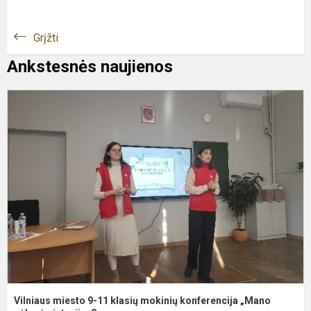
Grįžti
Ankstesnės naujienos
V
m
9
1
k
m
k
„
s
Vilniaus miesto 9-11 klasių mokinių konferencija „Mano