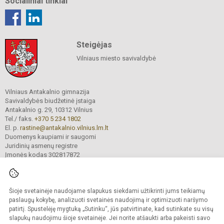
Socialiniai tinklai
Steigėjas
Vilniaus miesto savivaldybė
Vilniaus Antakalnio gimnazija
Savivaldybės biudžetinė įstaiga
Antakalnio g. 29, 10312 Vilnius
Tel./ faks.
+370 5 234 1802
El. p.
rastine@antakalnio.vilnius.lm.lt
Duomenys kaupiami ir saugomi
Juridinių asmenų registre
Įmonės kodas 302817872
Šioje svetainėje naudojame slapukus siekdami užtikrinti jums teikiamų
© 2026. Vilniaus Antakalnio gimnazija. Visos teisės saugomos.
paslaugų kokybę, analizuoti svetainės naudojimą ir optimizuoti naršymo
Kopijuoti turinį be raštiško gimnazijos sutikimo griežtai draudžiama.
patirtį. Spustelėję mygtuką „Sutinku“, jūs patvirtinate, kad sutinkate su visų
slapukų naudojimu šioje svetainėje. Jei norite atšaukti arba pakeisti savo
Versija neįgaliesiems
Slapukų valdymas