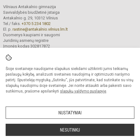
Vilniaus Antakalnio gimnazija
Savivaldybės biudžetinė įstaiga
Antakalnio g. 29, 10312 Vilnius
Tel./ faks.
+370 5 234 1802
El. p.
rastine@antakalnio.vilnius.lm.lt
Duomenys kaupiami ir saugomi
Juridinių asmenų registre
Įmonės kodas 302817872
Šioje svetainėje naudojame slapukus siekdami užtikrinti jums teikiamų
© 2026. Vilniaus Antakalnio gimnazija. Visos teisės saugomos.
paslaugų kokybę, analizuoti svetainės naudojimą ir optimizuoti naršymo
Kopijuoti turinį be raštiško gimnazijos sutikimo griežtai draudžiama.
patirtį. Spustelėję mygtuką „Sutinku“, jūs patvirtinate, kad sutinkate su visų
slapukų naudojimu šioje svetainėje. Jei norite atšaukti arba pakeisti savo
Versija neįgaliesiems
Slapukų valdymas
sutikimus, prašome apsilankyti
slapukų valdymo puslapyje
.
Mes kuriame mokykloms
SVETAINESMOKYKLOMS.LT
NUSTATYMAI
NESUTINKU