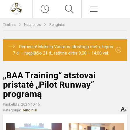
Paieška
Meniu
Titulinis
Naujienos
Renginiai
Dėmesio! Mokinių Vasaros atostogų metu, liepos
×
7 d. – rugpjūčio 21 d., raštinė dirbs 9.00 – 14.00 val.
„BAA Training“ atstovai
pristatė „Pilot Runway“
programą
Paskelbta: 2024-10-16
Kategorija:
Renginiai