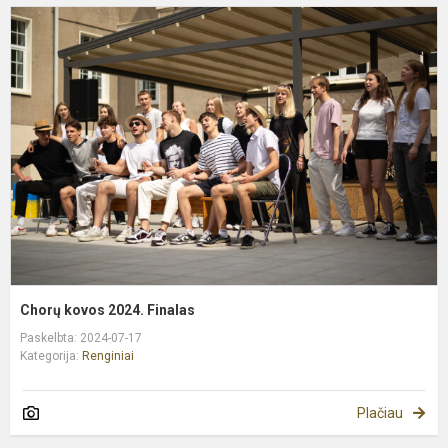
C
k
2
F
Chorų kovos 2024. Finalas
Paskelbta: 2024-07-17
Kategorija:
Renginiai
Plačiau