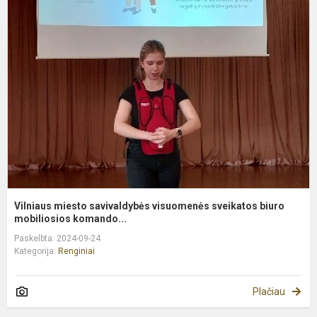
m
s
v
s
b
m
Vilniaus miesto savivaldybės visuomenės sveikatos biuro
mobiliosios komando...
Paskelbta: 2024-09-24
Kategorija:
Renginiai
Plačiau