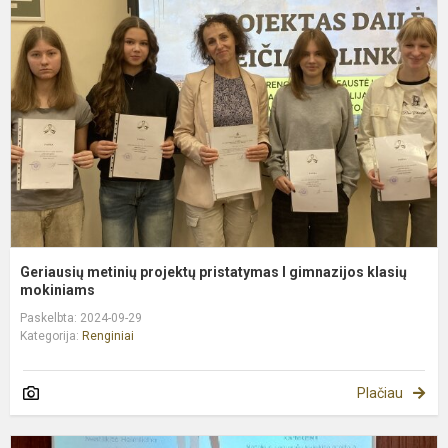
m
p
p
I
g
k
Geriausių metinių projektų pristatymas I gimnazijos klasių
mokiniams
Paskelbta: 2024-09-29
Kategorija:
Renginiai
Plačiau
V