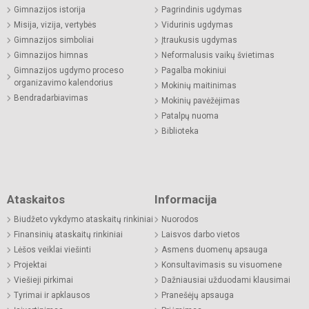
Gimnazijos istorija
Pagrindinis ugdymas
Misija, vizija, vertybės
Vidurinis ugdymas
Gimnazijos simboliai
Įtraukusis ugdymas
Gimnazijos himnas
Neformalusis vaikų švietimas
Gimnazijos ugdymo proceso
Pagalba mokiniui
organizavimo kalendorius
Mokinių maitinimas
Bendradarbiavimas
Mokinių pavėžėjimas
Patalpų nuoma
Biblioteka
Ataskaitos
Informacija
Biudžeto vykdymo ataskaitų rinkiniai
Nuorodos
Finansinių ataskaitų rinkiniai
Laisvos darbo vietos
Lėšos veiklai viešinti
Asmens duomenų apsauga
Projektai
Konsultavimasis su visuomene
Viešieji pirkimai
Dažniausiai užduodami klausimai
Tyrimai ir apklausos
Pranešėjų apsauga