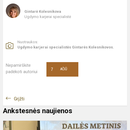
Gintarė Kolesnikova
Ugdymo karjerai specialistė
Nuotraukos:
Ugdymo karjerai specialistės Gintarės Kolesnikovos.
Nepamirškite
7
AČIŪ
padėkoti autoriui
Grįžti
Ankstesnės naujienos
G