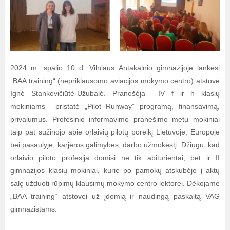
2024 m. spalio 10 d. Vilniaus Antakalnio gimnazijoje lankėsi
„BAA training“ (nepriklausomo aviacijos mokymo centro) atstovė
Ignė Stankevičiūtė-Užubalė. Pranešėja IV f ir h klasių
mokiniams pristatė „Pilot Runway” programą, finansavimą,
privalumus. Profesinio informavimo pranešimo metu mokiniai
taip pat sužinojo apie orlaivių pilotų poreikį Lietuvoje, Europoje
bei pasaulyje, karjeros galimybes, darbo užmokestį. Džiugu, kad
orlaivio piloto profesija domisi ne tik abiturientai, bet ir II
gimnazijos klasių mokiniai, kurie po pamokų atskubėjo į aktų
salę užduoti rūpimų klausimų mokymo centro lektorei. Dėkojame
„BAA training“ atstovei už įdomią ir naudingą paskaitą VAG
gimnazistams.