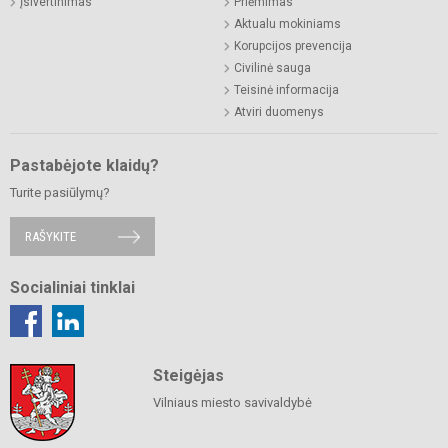
Įsivertinimas
Priėmimas
Aktualu mokiniams
Korupcijos prevencija
Civilinė sauga
Teisinė informacija
Atviri duomenys
Pastabėjote klaidų?
Turite pasiūlymų?
RAŠYKITE
Socialiniai tinklai
Steigėjas
Vilniaus miesto savivaldybė