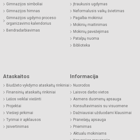
Gimnazijos simboliai
Įtraukusis ugdymas
Gimnazijos himnas
Neformalusis vaikų švietimas
Gimnazijos ugdymo proceso
Pagalba mokiniui
organizavimo kalendorius
Mokinių maitinimas
Bendradarbiavimas
Mokinių pavėžėjimas
Patalpų nuoma
Biblioteka
Ataskaitos
Informacija
Biudžeto vykdymo ataskaitų rinkiniai
Nuorodos
Finansinių ataskaitų rinkiniai
Laisvos darbo vietos
Lėšos veiklai viešinti
Asmens duomenų apsauga
Projektai
Konsultavimasis su visuomene
Viešieji pirkimai
Dažniausiai užduodami klausimai
Tyrimai ir apklausos
Pranešėjų apsauga
Įsivertinimas
Priėmimas
Aktualu mokiniams