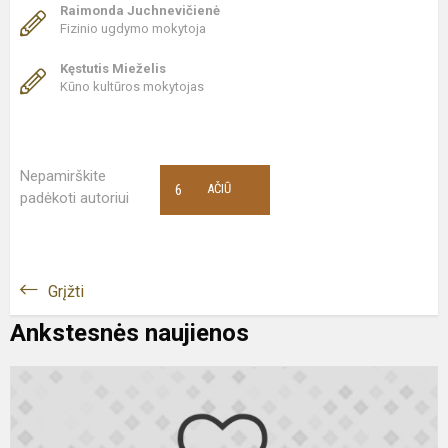
Raimonda Juchnevičienė
Fizinio ugdymo mokytoja
Kęstutis Mieželis
Kūno kultūros mokytojas
Nepamirškite
6
AČIŪ
padėkoti autoriui
Grįžti
Ankstesnės naujienos
S
I
kl