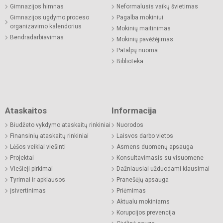
Gimnazijos himnas
Neformalusis vaikų švietimas
Gimnazijos ugdymo proceso
Pagalba mokiniui
organizavimo kalendorius
Mokinių maitinimas
Bendradarbiavimas
Mokinių pavėžėjimas
Patalpų nuoma
Biblioteka
Ataskaitos
Informacija
Biudžeto vykdymo ataskaitų rinkiniai
Nuorodos
Finansinių ataskaitų rinkiniai
Laisvos darbo vietos
Lėšos veiklai viešinti
Asmens duomenų apsauga
Projektai
Konsultavimasis su visuomene
Viešieji pirkimai
Dažniausiai užduodami klausimai
Tyrimai ir apklausos
Pranešėjų apsauga
Įsivertinimas
Priėmimas
Aktualu mokiniams
Korupcijos prevencija