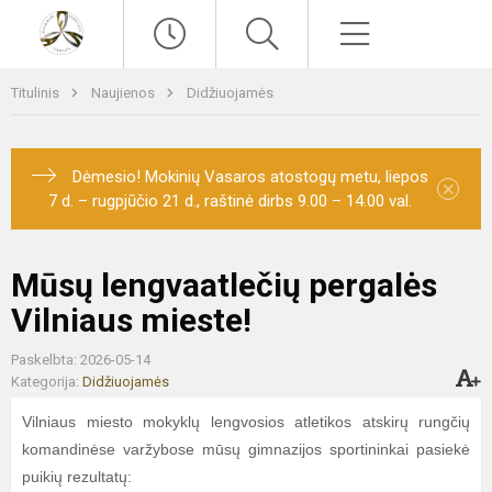
Paieška
Meniu
Titulinis
Naujienos
Didžiuojamės
Dėmesio! Mokinių Vasaros atostogų metu, liepos
×
7 d. – rugpjūčio 21 d., raštinė dirbs 9.00 – 14.00 val.
Mūsų lengvaatlečių pergalės
Vilniaus mieste!
Paskelbta: 2026-05-14
Kategorija:
Didžiuojamės
Vilniaus miesto mokyklų lengvosios atletikos atskirų rungčių
komandinėse varžybose mūsų gimnazijos sportininkai pasiekė
puikių rezultatų: