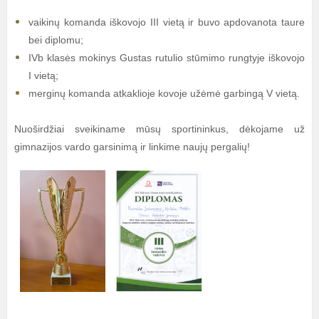
vaikinų komanda iškovojo III vietą ir buvo apdovanota taure
bei diplomu;
IVb klasės mokinys Gustas rutulio stūmimo rungtyje iškovojo
I vietą;
merginų komanda atkaklioje kovoje užėmė garbingą V vietą.
Nuoširdžiai sveikiname mūsų sportininkus, dėkojame už
gimnazijos vardo garsinimą ir linkime naujų pergalių!