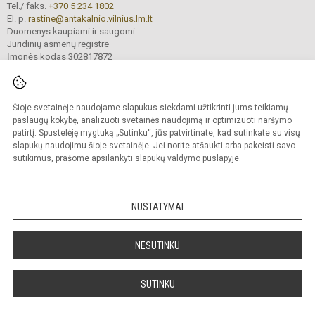
Tel./ faks.
+370 5 234 1802
El. p.
rastine@antakalnio.vilnius.lm.lt
Duomenys kaupiami ir saugomi
Juridinių asmenų registre
Įmonės kodas 302817872
Šioje svetainėje naudojame slapukus siekdami užtikrinti jums teikiamų
© 2026. Vilniaus Antakalnio gimnazija. Visos teisės saugomos.
paslaugų kokybę, analizuoti svetainės naudojimą ir optimizuoti naršymo
Kopijuoti turinį be raštiško gimnazijos sutikimo griežtai draudžiama.
patirtį. Spustelėję mygtuką „Sutinku“, jūs patvirtinate, kad sutinkate su visų
slapukų naudojimu šioje svetainėje. Jei norite atšaukti arba pakeisti savo
Versija neįgaliesiems
Slapukų valdymas
sutikimus, prašome apsilankyti
slapukų valdymo puslapyje
.
Mes kuriame mokykloms
SVETAINESMOKYKLOMS.LT
NUSTATYMAI
NESUTINKU
SUTINKU