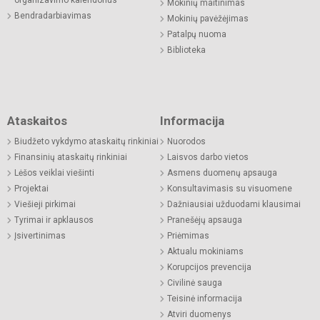
organizavimo kalendorius
Mokinių maitinimas
Bendradarbiavimas
Mokinių pavėžėjimas
Patalpų nuoma
Biblioteka
Ataskaitos
Informacija
Biudžeto vykdymo ataskaitų rinkiniai
Nuorodos
Finansinių ataskaitų rinkiniai
Laisvos darbo vietos
Lėšos veiklai viešinti
Asmens duomenų apsauga
Projektai
Konsultavimasis su visuomene
Viešieji pirkimai
Dažniausiai užduodami klausimai
Tyrimai ir apklausos
Pranešėjų apsauga
Įsivertinimas
Priėmimas
Aktualu mokiniams
Korupcijos prevencija
Civilinė sauga
Teisinė informacija
Atviri duomenys