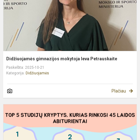
Didžiuojamės gimnazijos mokytoja Ieva Petrauskaite
Paskelbta: 2025-10-21
Kategorija:
Didžiuojamės
Plačiau
D
s
a