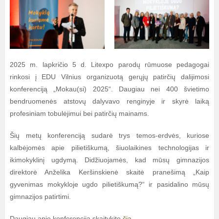
2025 m. lapkričio 5 d. Litexpo parodų rūmuose pedagogai
rinkosi į EDU Vilnius organizuotą gerųjų patirčių dalijimosi
konferenciją „Mokau(si) 2025“. Daugiau nei 400 švietimo
bendruomenės atstovų dalyvavo renginyje ir skyrė laiką
profesiniam tobulėjimui bei patirčių mainams.
Šių metų konferenciją sudarė trys temos-erdvės, kuriose
kalbėjomės apie pilietiškumą, šiuolaikines technologijas ir
ikimokyklinį ugdymą. Didžiuojamės, kad mūsų gimnazijos
direktorė Anželika Keršinskienė skaitė pranešimą „Kaip
gyvenimas mokykloje ugdo pilietiškumą?“ ir pasidalino mūsų
gimnazijos patirtimi.
Daugiau apie konferenciją skaitykite
čia.