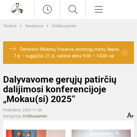
Paieška
Meniu
Titulinis
Naujienos
Didžiuojamės
Dėmesio! Mokinių Vasaros atostogų metu, liepos
×
7 d. – rugpjūčio 21 d., raštinė dirbs 9.00 – 14.00 val.
Dalyvavome gerųjų patirčių
dalijimosi konferencijoje
„Mokau(si) 2025“
Paskelbta: 2025-11-06
Kategorija:
Didžiuojamės