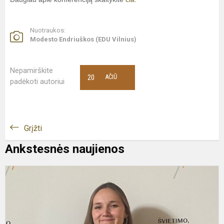
Nuotraukos:
Modesto Endriuškos (EDU Vilnius)
Nepamirškite
20
AČIŪ
padėkoti autoriui
Grįžti
Ankstesnės naujienos
D
g
m
I
P