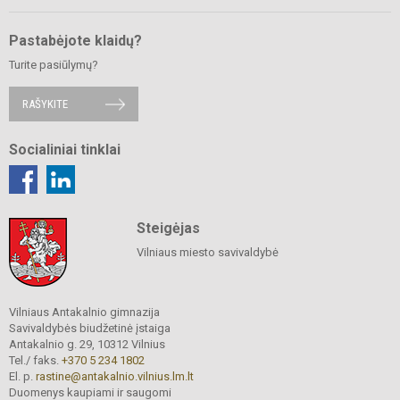
Pastabėjote klaidų?
Turite pasiūlymų?
RAŠYKITE
Socialiniai tinklai
Steigėjas
Vilniaus miesto savivaldybė
Vilniaus Antakalnio gimnazija
Savivaldybės biudžetinė įstaiga
Antakalnio g. 29, 10312 Vilnius
Tel./ faks.
+370 5 234 1802
El. p.
rastine@antakalnio.vilnius.lm.lt
Duomenys kaupiami ir saugomi