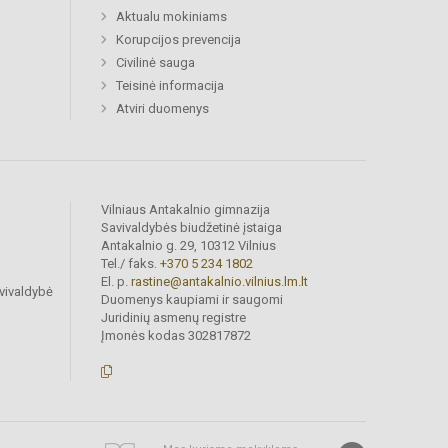
Aktualu mokiniams
Korupcijos prevencija
Civilinė sauga
Teisinė informacija
Atviri duomenys
Vilniaus Antakalnio gimnazija
Savivaldybės biudžetinė įstaiga
Antakalnio g. 29, 10312 Vilnius
Tel./ faks.
+370 5 234 1802
El. p.
rastine@antakalnio.vilnius.lm.lt
vivaldybė
Duomenys kaupiami ir saugomi
Juridinių asmenų registre
Įmonės kodas 302817872