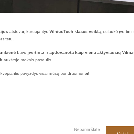
ijos
atstovai, kuruojantys
VilniusTech klasės veiklą
, sulaukė įvertini
rsitetu.
znikienė
buvo
įvertinta ir apdovanota kaip viena aktyviausių Vilni
 ir aukštojo mokslo pasaulio.
 įkvepiantis pavyzdys visai mūsų bendruomenei!
Nepamirškite
24
AČIŪ