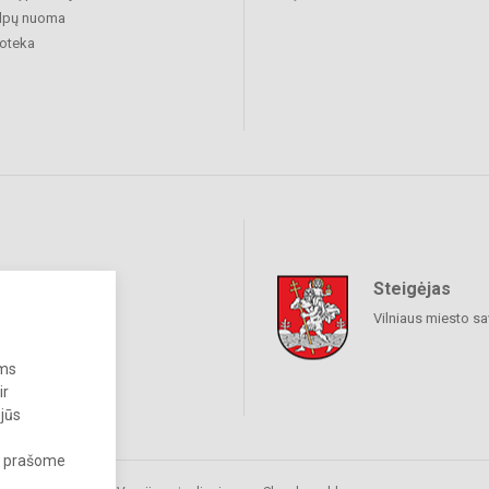
alpų nuoma
ioteka
Steigėjas
iniai tinklai
Vilniaus miesto sa
ums
ir
 jūs
s, prašome