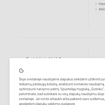
Pat
Bibl
Pastabėjote klaidų?
Social
Turite pasiūlymų?
RAŠYKITE
Šioje svetainėje naudojame slapukus siekdami užtikrinti j
teikiamų paslaugų kokybę, analizuoti svetainės naudojimą 
optimizuoti naršymo patirtį. Spustelėję mygtuką „Sutinku“,
patvirtinate, kad sutinkate su visų slapukų naudojimu šioje
svetainėje. Jei norite atšaukti arba pakeisti savo sutikimu
apsilankyti
slapukų valdymo puslapyje
.