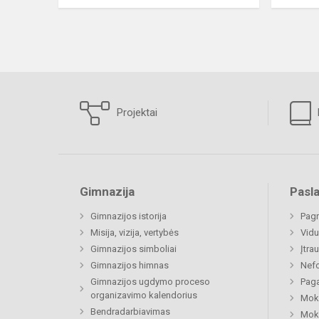
Projektai
Gimnazija
Pasl
Gimnazijos istorija
Pagr
Misija, vizija, vertybės
Vidu
Gimnazijos simboliai
Įtra
Gimnazijos himnas
Nefo
Gimnazijos ugdymo proceso
Paga
organizavimo kalendorius
Moki
Bendradarbiavimas
Moki