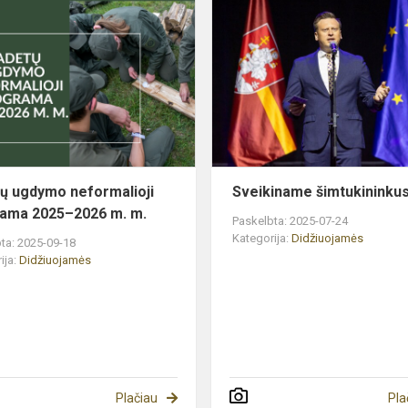
Kadetų
ugdymo
neformalioji
programa
2025–
2026
m.
m.
ų ugdymo neformalioji
Sveikiname šimtukininku
ama 2025–2026 m. m.
Paskelbta: 2025-07-24
Kategorija:
Didžiuojamės
ta: 2025-09-18
ija:
Didžiuojamės
Plačiau
Pla