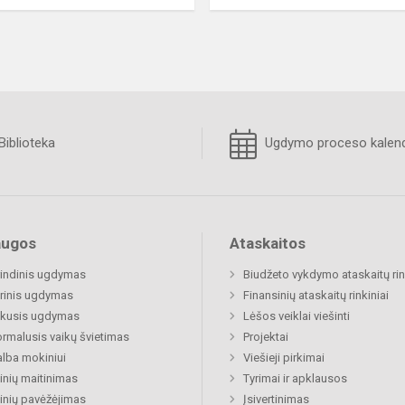
Biblioteka
Ugdymo proceso kalend
augos
Ataskaitos
indinis ugdymas
Biudžeto vykdymo ataskaitų rin
rinis ugdymas
Finansinių ataskaitų rinkiniai
ukusis ugdymas
Lėšos veiklai viešinti
rmalusis vaikų švietimas
Projektai
lba mokiniui
Viešieji pirkimai
nių maitinimas
Tyrimai ir apklausos
nių pavėžėjimas
Įsivertinimas