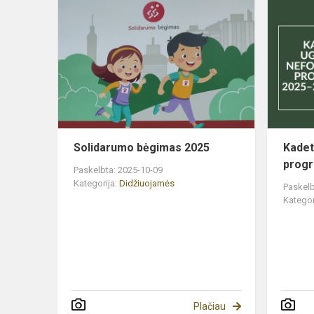
Solidarumo
bėgimas
2025
Solidarumo bėgimas 2025
Kadet
progr
Paskelbta: 2025-10-09
Kategorija:
Didžiuojamės
Paskelb
Kategor
Plačiau