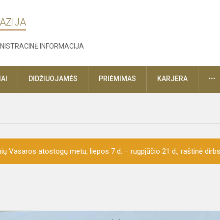
AZIJA
NISTRACINĖ INFORMACIJA
D
AI
DIDŽIUOJAMĖS
PRIĖMIMAS
KARJERA
ų Vasaros atostogų metu, liepos 7 d. – rugpjūčio 21 d., raštinė dirbs 