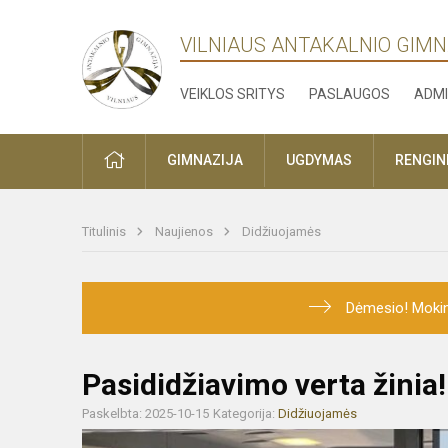
VILNIAUS ANTAKALNIO GIMN
VEIKLOS SRITYS
PASLAUGOS
ADMI
PRADŽIA
GIMNAZIJA
UGDYMAS
RENGINI
Titulinis
Naujienos
Didžiuojamės
Dėmesio! Mokini
Pasididžiavimo verta žinia!
Paskelbta: 2025-10-15
Kategorija:
Didžiuojamės