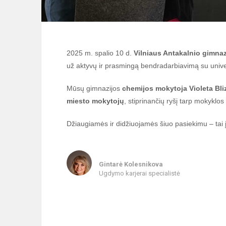
2025 m. spalio 10 d.
Vilniaus Antakalnio gimnaz
už aktyvų ir prasmingą bendradarbiavimą su unive
Mūsų gimnazijos
chemijos mokytoja Violeta Bli
miesto mokytojų
, stiprinančių ryšį tarp mokyklos
Džiaugiamės ir didžiuojamės šiuo pasiekimu – tai
Gintarė Kolesnikova
Ugdymo karjerai specialistė