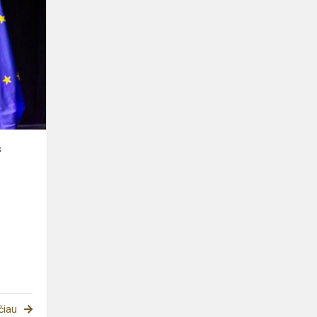
Sveikiname
šimtukininkus
s
čiau