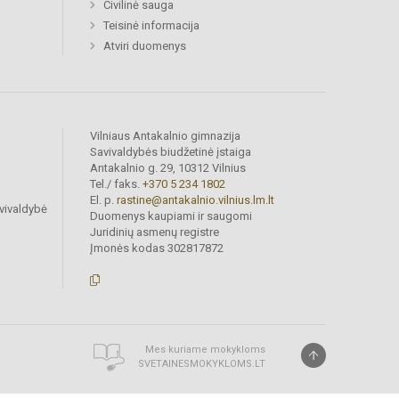
Civilinė sauga
Teisinė informacija
Atviri duomenys
Vilniaus Antakalnio gimnazija
Savivaldybės biudžetinė įstaiga
Antakalnio g. 29, 10312 Vilnius
Tel./ faks.
+370 5 234 1802
El. p.
rastine@antakalnio.vilnius.lm.lt
vivaldybė
Duomenys kaupiami ir saugomi
Juridinių asmenų registre
Įmonės kodas 302817872
Mes kuriame mokykloms
SVETAINESMOKYKLOMS.LT