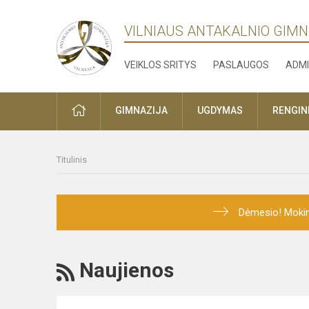
VILNIAUS ANTAKALNIO GIMN
VEIKLOS SRITYS
PASLAUGOS
ADMI
PRADŽIA
GIMNAZIJA
UGDYMAS
RENGINI
Titulinis
Dėmesio! Mokini
RSS
Naujienos