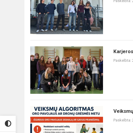
Paskelbta:
Atminimo
programų
skyriaus
organizuotas
edukacini...
Karjeros
Karjeros
renginys
Paskelbta:
„Level
Up!
Jaunimo
galimybių
erdvė“
Veiksmų
Veiksmų
algoritmas
Paskelbta:
oro
pavojaus