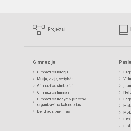
Projektai
Gimnazija
Pasl
Gimnazijos istorija
Pagr
Misija, vizija, vertybės
Vidu
Gimnazijos simboliai
Įtra
Gimnazijos himnas
Nefo
Gimnazijos ugdymo proceso
Paga
organizavimo kalendorius
Moki
Bendradarbiavimas
Moki
Pat
Bibl