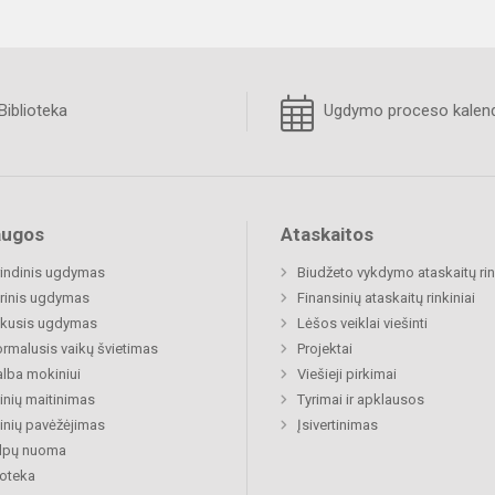
Biblioteka
Ugdymo proceso kalend
augos
Ataskaitos
indinis ugdymas
Biudžeto vykdymo ataskaitų rin
rinis ugdymas
Finansinių ataskaitų rinkiniai
ukusis ugdymas
Lėšos veiklai viešinti
rmalusis vaikų švietimas
Projektai
lba mokiniui
Viešieji pirkimai
nių maitinimas
Tyrimai ir apklausos
nių pavėžėjimas
Įsivertinimas
alpų nuoma
ioteka