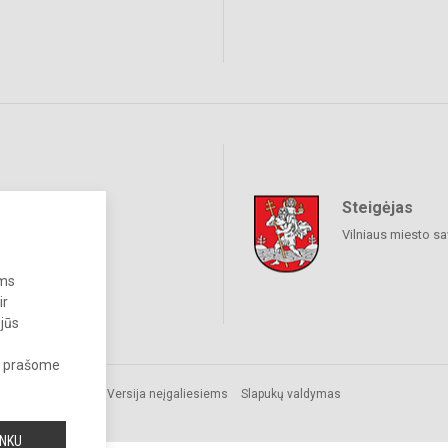
Steigėjas
iniai tinklai
Vilniaus miesto sa
ums
ir
 jūs
s, prašome
Versija neįgaliesiems
Slapukų valdymas
INKU