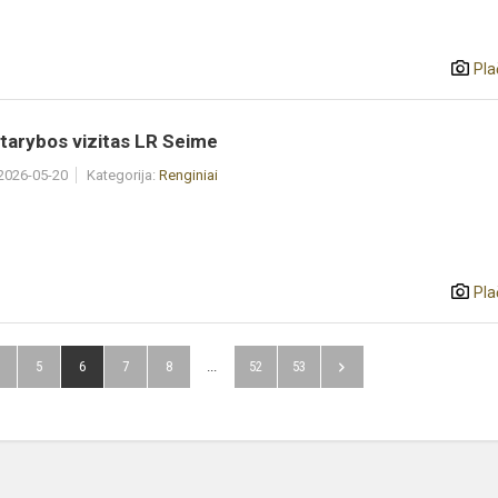
Pla
tarybos vizitas LR Seime
 2026-05-20
Kategorija:
Renginiai
Pla
5
6
7
8
...
52
53