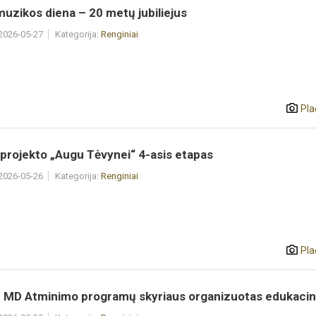
uzikos diena – 20 metų jubiliejus
 2026-05-27
Kategorija:
Renginiai
Pla
 projekto „Augu Tėvynei“ 4-asis etapas
 2026-05-26
Kategorija:
Renginiai
Pla
MD Atminimo programų skyriaus organizuotas edukacini