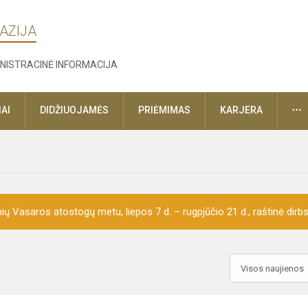
AZIJA
NISTRACINĖ INFORMACIJA
D
AI
DIDŽIUOJAMĖS
PRIĖMIMAS
KARJERA
ų Vasaros atostogų metu, liepos 7 d. – rugpjūčio 21 d., raštinė dirbs 