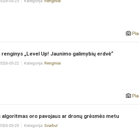
 2026-05-25
Kategorija:
Renginiai
Pla
 renginys „Level Up! Jaunimo galimybių erdvė“
 2026-05-22
Kategorija:
Renginiai
Pla
 algoritmas oro pavojaus ar dronų grėsmės metu
 2026-05-20
Kategorija:
Svarbu!