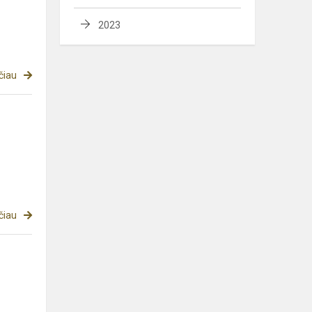
2023
čiau
čiau