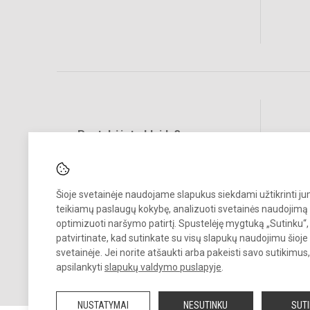
Pastabėjote klaidų?
Social
Turite pasiūlymų?
RAŠYKITE
Šioje svetainėje naudojame slapukus siekdami užtikrinti j
teikiamų paslaugų kokybę, analizuoti svetainės naudojimą 
optimizuoti naršymo patirtį. Spustelėję mygtuką „Sutinku“,
patvirtinate, kad sutinkate su visų slapukų naudojimu šioje
svetainėje. Jei norite atšaukti arba pakeisti savo sutikimu
apsilankyti
slapukų valdymo puslapyje
.
© 2026. Vilniaus Antakalnio gimnazija. Visos teisės saugomos.
Kopijuoti turinį be raštiško gimnazijos sutikimo griežtai draudžiama.
NUSTATYMAI
NESUTINKU
SUT