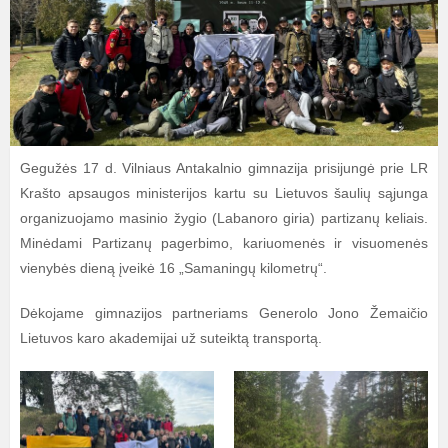
Gegužės 17 d. Vilniaus Antakalnio gimnazija prisijungė prie LR
Krašto apsaugos ministerijos kartu su Lietuvos šaulių sąjunga
organizuojamo masinio žygio (Labanoro giria) partizanų keliais.
Minėdami Partizanų pagerbimo, kariuomenės ir visuomenės
vienybės dieną įveikė 16 „Samaningų kilometrų“.
Dėkojame gimnazijos partneriams Generolo Jono Žemaičio
Lietuvos karo akademijai už suteiktą transportą.