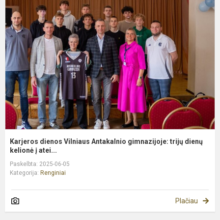
d
V
A
g
tr
d
Karjeros dienos Vilniaus Antakalnio gimnazijoje: trijų dienų
kelionė į atei...
Paskelbta: 2025-06-05
Kategorija:
Renginiai
Plačiau