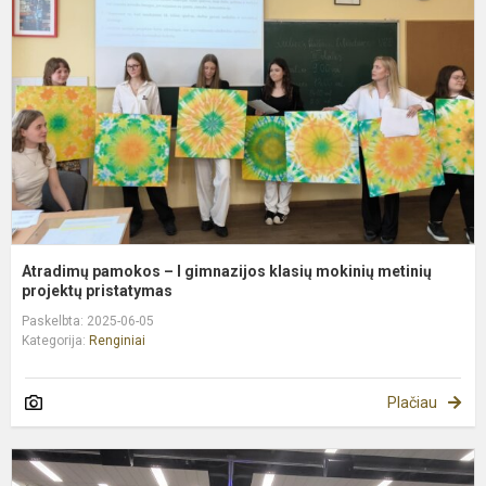
–
I
g
k
m
m
pr
Atradimų pamokos – I gimnazijos klasių mokinių metinių
projektų pristatymas
Paskelbta: 2025-06-05
Kategorija:
Renginiai
Plačiau
V
A