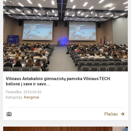
g
p
V
k
Vilniaus Antakalnio gimnazistų pamoka VilniausTECH:
kelionė į save ir savo...
Paskelbta: 2025-06-05
Kategorija:
Renginiai
Plačiau
K