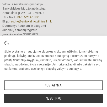
Vilniaus Antakalnio gimnazija
Savivaldybės biudžetinė įstaiga
Antakalnio g. 29, 10312 Vilnius
Tel./ faks.
+370 5 234 1802
El. p.
rastine@antakalnio.vilnius.lm.lt
Duomenys kaupiami ir saugomi
Juridinių asmenų registre
Įmonės kodas 302817872
Šioje svetainėje naudojame slapukus siekdami užtikrinti jums teikiamų
© 2026. Vilniaus Antakalnio gimnazija. Visos teisės saugomos.
paslaugų kokybę, analizuoti svetainės naudojimą ir optimizuoti naršymo
Kopijuoti turinį be raštiško gimnazijos sutikimo griežtai draudžiama.
patirtį. Spustelėję mygtuką „Sutinku“, jūs patvirtinate, kad sutinkate su visų
slapukų naudojimu šioje svetainėje. Jei norite atšaukti arba pakeisti savo
Versija neįgaliesiems
Slapukų valdymas
sutikimus, prašome apsilankyti
slapukų valdymo puslapyje
.
Mes kuriame mokykloms
SVETAINESMOKYKLOMS.LT
NUSTATYMAI
NESUTINKU