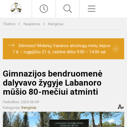
Paieška
Meniu
Titulinis
Naujienos
Renginiai
Dėmesio! Mokinių Vasaros atostogų metu, liepos
×
7 d. – rugpjūčio 21 d., raštinė dirbs 9.00 – 14.00 val.
Gimnazijos bendruomenė
dalyvavo žygyje Labanoro
mūšio 80-mečiui atminti
Paskelbta: 2025-06-09
Kategorija:
Renginiai