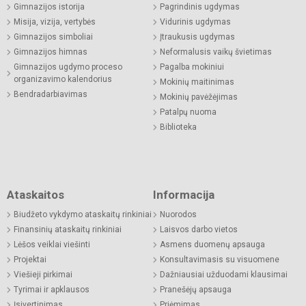
Gimnazijos istorija
Pagrindinis ugdymas
Misija, vizija, vertybės
Vidurinis ugdymas
Gimnazijos simboliai
Įtraukusis ugdymas
Gimnazijos himnas
Neformalusis vaikų švietimas
Gimnazijos ugdymo proceso
Pagalba mokiniui
organizavimo kalendorius
Mokinių maitinimas
Bendradarbiavimas
Mokinių pavėžėjimas
Patalpų nuoma
Biblioteka
Ataskaitos
Informacija
Biudžeto vykdymo ataskaitų rinkiniai
Nuorodos
Finansinių ataskaitų rinkiniai
Laisvos darbo vietos
Lėšos veiklai viešinti
Asmens duomenų apsauga
Projektai
Konsultavimasis su visuomene
Viešieji pirkimai
Dažniausiai užduodami klausimai
Tyrimai ir apklausos
Pranešėjų apsauga
Įsivertinimas
Priėmimas