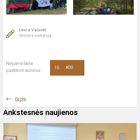
Laura Valantė
Istorijos mokytoja
Nepamirškite
15
AČIŪ
padėkoti autoriui
Grįžti
Ankstesnės naujienos
A
p