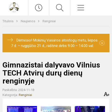
Paieška
Meniu
Titulinis
Naujienos
Renginiai
Dėmesio! Mokinių Vasaros atostogų metu, liepos
×
7 d. – rugpjūčio 21 d., raštinė dirbs 9.00 – 14.00 val.
Gimnazistai dalyvavo Vilnius
TECH Atvirų durų dienų
renginyje
Paskelbta: 2024-11-18
Kategorija:
Renginiai