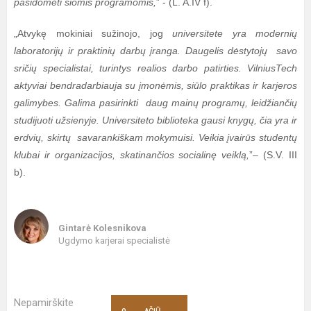
pasidomėti šiomis programomis,
” - (L. A.IV f).
„Atvykę mokiniai sužinojo, jog
universitete yra modernių
laboratorijų ir praktinių darbų įranga. Daugelis dėstytojų savo
sričių specialistai, turintys realios darbo patirties. VilniusTech
aktyviai bendradarbiauja su įmonėmis, siūlo praktikas ir karjeros
galimybes. Galima pasirinkti daug mainų programų, leidžiančių
studijuoti užsienyje. Universiteto biblioteka gausi knygų, čia yra ir
erdvių, skirtų savarankiškam mokymuisi. Veikia įvairūs studentų
klubai ir organizacijos, skatinančios socialinę veiklą,
”– (S.V. III
b).
Gintarė Kolesnikova
Ugdymo karjerai specialistė
Nepamirškite