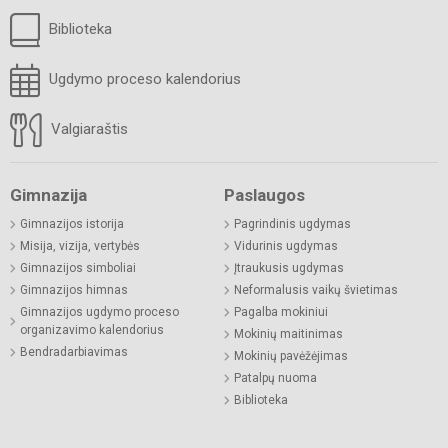
Biblioteka
Ugdymo proceso kalendorius
Valgiaraštis
Gimnazija
Paslaugos
Gimnazijos istorija
Pagrindinis ugdymas
Misija, vizija, vertybės
Vidurinis ugdymas
Gimnazijos simboliai
Įtraukusis ugdymas
Gimnazijos himnas
Neformalusis vaikų švietimas
Gimnazijos ugdymo proceso
Pagalba mokiniui
organizavimo kalendorius
Mokinių maitinimas
Bendradarbiavimas
Mokinių pavėžėjimas
Patalpų nuoma
Biblioteka