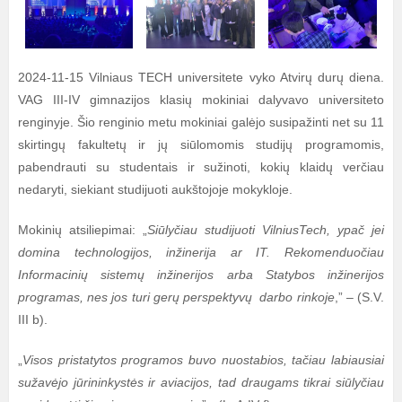
2024-11-15 Vilniaus TECH universitete vyko Atvirų durų diena.
VAG III-IV gimnazijos klasių mokiniai dalyvavo universiteto
renginyje. Šio renginio metu mokiniai galėjo susipažinti net su 11
skirtingų fakultetų ir jų siūlomomis studijų programomis,
pabendrauti su studentais ir sužinoti, kokių klaidų verčiau
nedaryti, siekiant studijuoti aukštojoje mokykloje.
Mokinių atsiliepimai: „
Siūlyčiau studijuoti VilniusTech, ypač jei
domina technologijos, inžinerija ar IT. Rekomenduočiau
Informacinių sistemų inžinerijos arba Statybos inžinerijos
programas, nes jos turi gerų perspektyvų darbo rinkoje
,” – (S.V.
III b).
„
Visos pristatytos programos buvo nuostabios, tačiau labiausiai
sužavėjo jūrininkystės ir aviacijos, tad draugams tikrai siūlyčiau