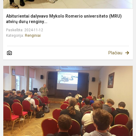
Abiturientai dalyvavo Mykolo Romerio universiteto (MRU)
atvirų durų renginy...
Paskelbta: 2024-11-12
Kategorija:
Renginiai
Plačiau
G
v
p
a
p
k
t