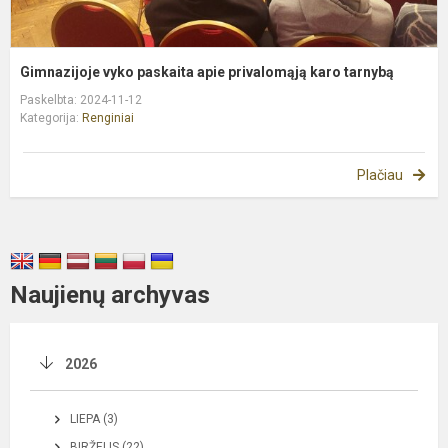
Gimnazijoje vyko paskaita apie privalomąją karo tarnybą
Paskelbta: 2024-11-12
Kategorija:
Renginiai
Plačiau
Naujienų archyvas
2026
LIEPA (3)
BIRŽELIS (22)