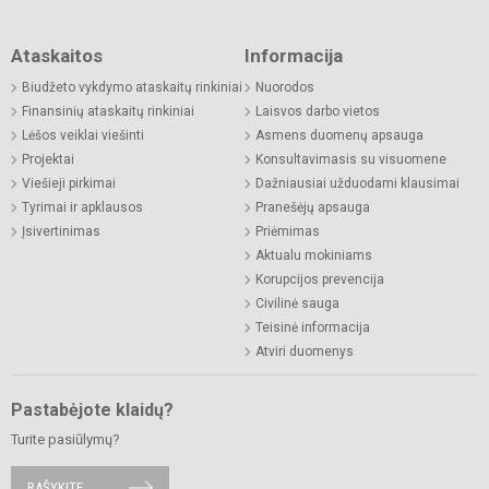
Ataskaitos
Informacija
Biudžeto vykdymo ataskaitų rinkiniai
Nuorodos
Finansinių ataskaitų rinkiniai
Laisvos darbo vietos
Lėšos veiklai viešinti
Asmens duomenų apsauga
Projektai
Konsultavimasis su visuomene
Viešieji pirkimai
Dažniausiai užduodami klausimai
Tyrimai ir apklausos
Pranešėjų apsauga
Įsivertinimas
Priėmimas
Aktualu mokiniams
Korupcijos prevencija
Civilinė sauga
Teisinė informacija
Atviri duomenys
Pastabėjote klaidų?
Turite pasiūlymų?
RAŠYKITE