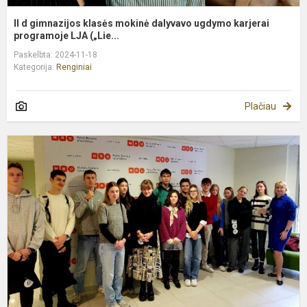
II d gimnazijos klasės mokinė dalyvavo ugdymo karjerai
programoje LJA („Lie...
Paskelbta: 2024-11-18
Kategorija:
Renginiai
Plačiau
A
d
M
R
u
(
at