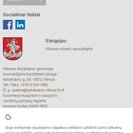
Socialiniai tinklai
Steigėjas
Vilniaus miesto savivaldybė
Vilniaus Antakalnio gimnazija
Savivaldybės biudžetinė įstaiga
Antakalnio g. 29, 10312 Vilnius
Tel./ faks.
+370 5 234 1802
El. p.
rastine@antakalnio.vilnius.lm.lt
Duomenys kaupiami ir saugomi
Juridinių asmenų registre
Įmonės kodas 302817872
Šioje svetainėje naudojame slapukus siekdami užtikrinti jums teikiamų
© 2026. Vilniaus Antakalnio gimnazija. Visos teisės saugomos.