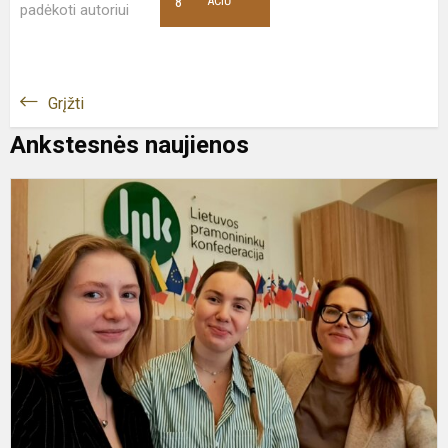
8
AČIŪ
padėkoti autoriui
Grįžti
Ankstesnės naujienos
II
d
g
k
m
d
u
k
p