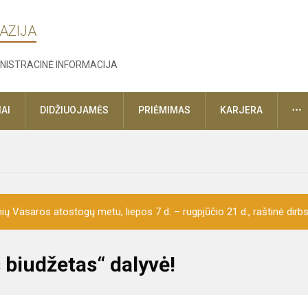
AZIJA
NISTRACINĖ INFORMACIJA
D
AI
DIDŽIUOJAMĖS
PRIĖMIMAS
KARJERA
ų Vasaros atostogų metu, liepos 7 d. – rugpjūčio 21 d., raštinė dirbs 
 biudžetas“ dalyvė!