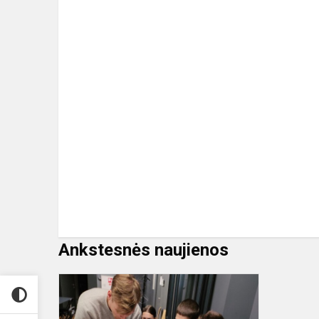
Ankstesnės naujienos
Projektas
„Tvarus
elektros