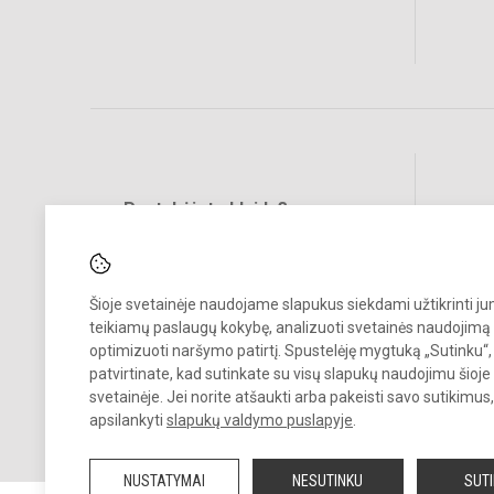
Pastabėjote klaidų?
Social
Turite pasiūlymų?
RAŠYKITE
Šioje svetainėje naudojame slapukus siekdami užtikrinti j
teikiamų paslaugų kokybę, analizuoti svetainės naudojimą 
optimizuoti naršymo patirtį. Spustelėję mygtuką „Sutinku“,
patvirtinate, kad sutinkate su visų slapukų naudojimu šioje
svetainėje. Jei norite atšaukti arba pakeisti savo sutikimu
apsilankyti
slapukų valdymo puslapyje
.
© 2026. Vilniaus Antakalnio gimnazija. Visos teisės saugomos.
Kopijuoti turinį be raštiško gimnazijos sutikimo griežtai draudžiama.
NUSTATYMAI
NESUTINKU
SUT