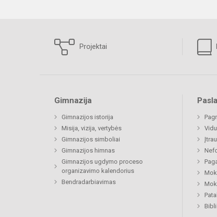
Projektai
Gimnazija
Pasl
Gimnazijos istorija
Pagr
Misija, vizija, vertybės
Vidu
Gimnazijos simboliai
Įtra
Gimnazijos himnas
Nefo
Gimnazijos ugdymo proceso
Paga
organizavimo kalendorius
Moki
Bendradarbiavimas
Moki
Pat
Bibl