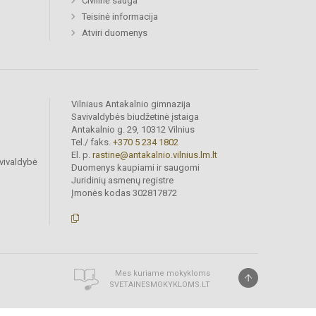
Civilinė sauga
Teisinė informacija
Atviri duomenys
Vilniaus Antakalnio gimnazija
Savivaldybės biudžetinė įstaiga
Antakalnio g. 29, 10312 Vilnius
Tel./ faks.
+370 5 234 1802
El. p.
rastine@antakalnio.vilnius.lm.lt
vivaldybė
Duomenys kaupiami ir saugomi
Juridinių asmenų registre
Įmonės kodas 302817872
Mes kuriame mokykloms
SVETAINESMOKYKLOMS.LT