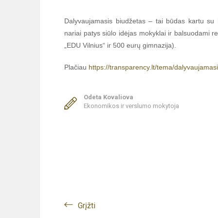
Dalyvaujamasis biudžetas – tai būdas kartu su
nariai patys siūlo idėjas mokyklai ir balsuodami r
„EDU Vilnius“ ir 500 eurų gimnazija).
Plačiau
https://transparency.lt/tema/dalyvaujamas
Odeta Kovaliova
Ekonomikos ir verslumo mokytoja
Grįžti