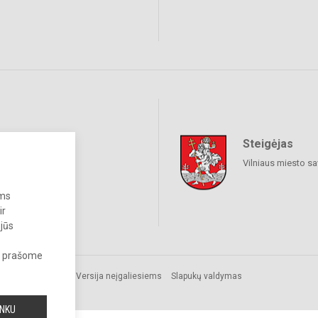
Steigėjas
iniai tinklai
Vilniaus miesto sa
ums
ir
 jūs
s, prašome
Versija neįgaliesiems
Slapukų valdymas
INKU