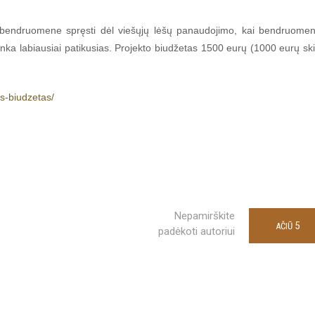
 bendruomene spręsti dėl viešųjų lėšų panaudojimo, kai bendruome
enka labiausiai patikusias. Projekto biudžetas 1500 eurų (1000 eurų ski
is-biudzetas/
Nepamirškite
5
AČIŪ
padėkoti autoriui