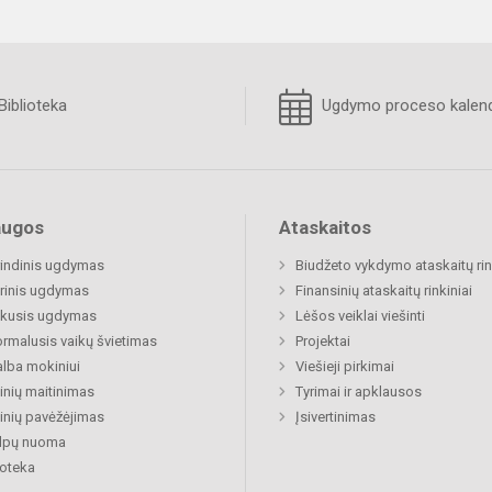
Biblioteka
Ugdymo proceso kalend
augos
Ataskaitos
indinis ugdymas
Biudžeto vykdymo ataskaitų rin
rinis ugdymas
Finansinių ataskaitų rinkiniai
ukusis ugdymas
Lėšos veiklai viešinti
rmalusis vaikų švietimas
Projektai
lba mokiniui
Viešieji pirkimai
nių maitinimas
Tyrimai ir apklausos
nių pavėžėjimas
Įsivertinimas
alpų nuoma
ioteka