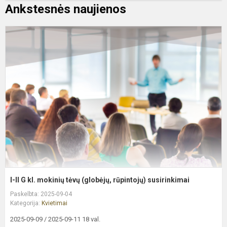
Ankstesnės naujienos
I-
II
G
kl
m
t
(
r
s
I-II G kl. mokinių tėvų (globėjų, rūpintojų) susirinkimai
Paskelbta: 2025-09-04
Kategorija:
Kvietimai
2025-09-09 / 2025-09-11 18 val.