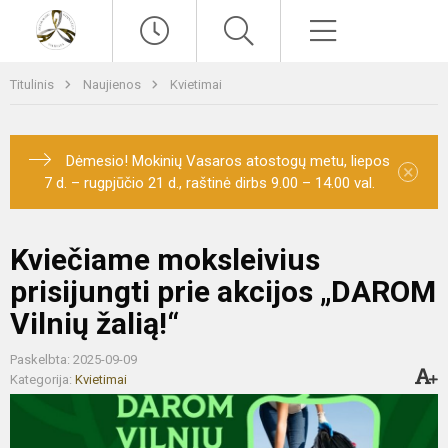
Paieška
Meniu
Titulinis
Naujienos
Kvietimai
Dėmesio! Mokinių Vasaros atostogų metu, liepos
×
7 d. – rugpjūčio 21 d., raštinė dirbs 9.00 – 14.00 val.
Kviečiame moksleivius
prisijungti prie akcijos „DAROM
Vilnių žalią!“
Paskelbta: 2025-09-09
Kategorija:
Kvietimai