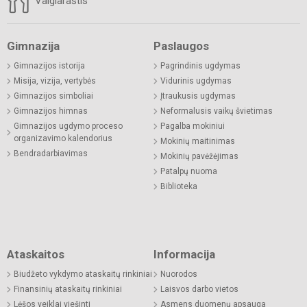
Valgiaraštis
Gimnazija
Paslaugos
Gimnazijos istorija
Pagrindinis ugdymas
Misija, vizija, vertybės
Vidurinis ugdymas
Gimnazijos simboliai
Įtraukusis ugdymas
Gimnazijos himnas
Neformalusis vaikų švietimas
Gimnazijos ugdymo proceso
Pagalba mokiniui
organizavimo kalendorius
Mokinių maitinimas
Bendradarbiavimas
Mokinių pavėžėjimas
Patalpų nuoma
Biblioteka
Ataskaitos
Informacija
Biudžeto vykdymo ataskaitų rinkiniai
Nuorodos
Finansinių ataskaitų rinkiniai
Laisvos darbo vietos
Lėšos veiklai viešinti
Asmens duomenų apsauga