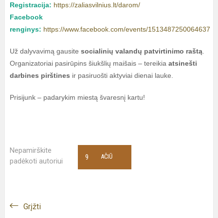
Registracija:
https://zaliasvilnius.lt/darom/
Facebook
renginys:
https://www.facebook.com/events/1513487250064637
Už dalyvavimą gausite
socialinių valandų patvirtinimo raštą
.
Organizatoriai pasirūpins šiukšlių maišais – tereikia
atsinešti
darbines pirštines
ir pasiruošti aktyviai dienai lauke.
Prisijunk – padarykim miestą švaresnį kartu!
Nepamirškite
9
AČIŪ
padėkoti autoriui
Grįžti