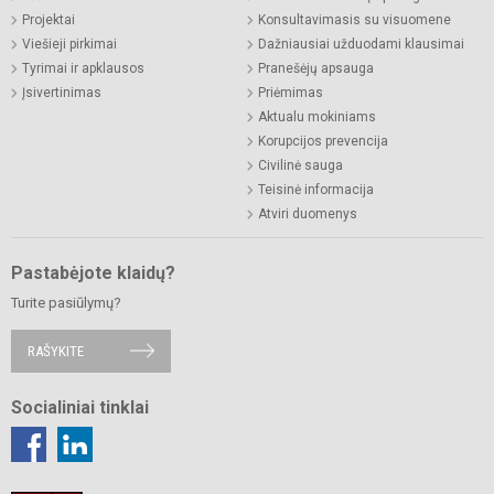
Projektai
Konsultavimasis su visuomene
Viešieji pirkimai
Dažniausiai užduodami klausimai
Tyrimai ir apklausos
Pranešėjų apsauga
Įsivertinimas
Priėmimas
Aktualu mokiniams
Korupcijos prevencija
Civilinė sauga
Teisinė informacija
Atviri duomenys
Pastabėjote klaidų?
Turite pasiūlymų?
RAŠYKITE
Socialiniai tinklai