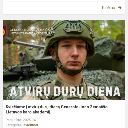
Plačiau
K
į
a
d
d
G
J
Ž
L
Kviečiame į atvirų durų dieną Generolo Jono Žemaičio
Lietuvos karo akademij...
Paskelbta: 2025-04-03
Kategorija:
Kvietimai