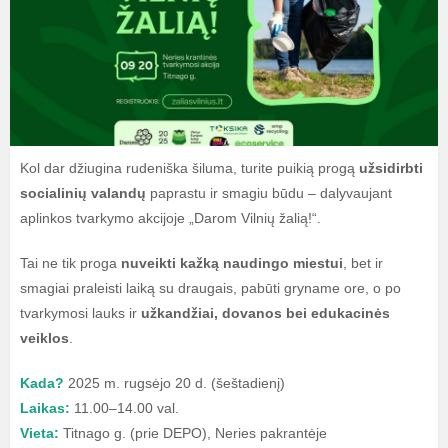
Kol dar džiugina rudeniška šiluma, turite puikią progą
užsidirbti
socialinių valandų
paprastu ir smagiu būdu – dalyvaujant
aplinkos tvarkymo akcijoje „Darom Vilnių žalią!“.
Tai ne tik proga
nuveikti kažką naudingo miestui
, bet ir
smagiai praleisti laiką su draugais, pabūti gryname ore, o po
tvarkymosi lauks ir
užkandžiai, dovanos bei edukacinės
veiklos
.
Kada?
2025 m. rugsėjo 20 d. (šeštadienį)
Laikas:
11.00–14.00 val.
Vieta:
Titnago g. (prie DEPO), Neries pakrantėje