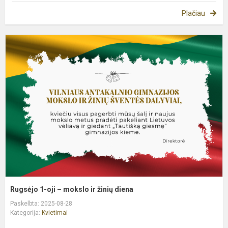
Plačiau
R
1
oj
–
m
ir
ž
d
Rugsėjo 1-oji – mokslo ir žinių diena
Paskelbta: 2025-08-28
Kategorija:
Kvietimai