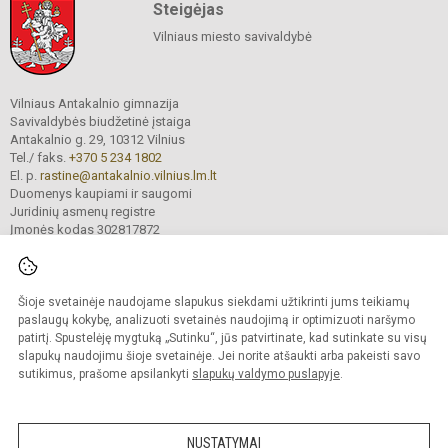
Steigėjas
Vilniaus miesto savivaldybė
Vilniaus Antakalnio gimnazija
Savivaldybės biudžetinė įstaiga
Antakalnio g. 29, 10312 Vilnius
Tel./ faks.
+370 5 234 1802
El. p.
rastine@antakalnio.vilnius.lm.lt
Duomenys kaupiami ir saugomi
Juridinių asmenų registre
Įmonės kodas 302817872
Šioje svetainėje naudojame slapukus siekdami užtikrinti jums teikiamų
© 2026. Vilniaus Antakalnio gimnazija. Visos teisės saugomos.
paslaugų kokybę, analizuoti svetainės naudojimą ir optimizuoti naršymo
Kopijuoti turinį be raštiško gimnazijos sutikimo griežtai draudžiama.
patirtį. Spustelėję mygtuką „Sutinku“, jūs patvirtinate, kad sutinkate su visų
slapukų naudojimu šioje svetainėje. Jei norite atšaukti arba pakeisti savo
Versija neįgaliesiems
Slapukų valdymas
sutikimus, prašome apsilankyti
slapukų valdymo puslapyje
.
Mes kuriame mokykloms
SVETAINESMOKYKLOMS.LT
NUSTATYMAI