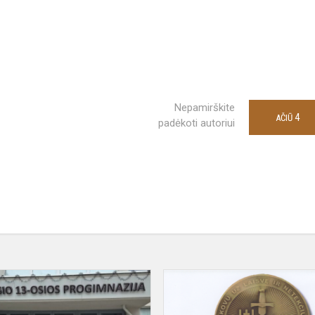
Nepamirškite
4
AČIŪ
padėkoti autoriui
Konferencija
„Mano
Vilnius: