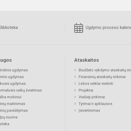
Biblioteka
Ugdymo proceso kalend
augos
Ataskaitos
indinis ugdymas
Biudžeto vykdymo ataskaitų rin
rinis ugdymas
Finansinių ataskaitų rinkiniai
ukusis ugdymas
Lėšos veiklai viešinti
rmalusis vaikų švietimas
Projektai
lba mokiniui
Viešieji pirkimai
nių maitinimas
Tyrimai ir apklausos
nių pavėžėjimas
Įsivertinimas
alpų nuoma
ioteka