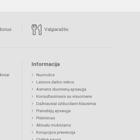
orius
Valgiaraštis
Informacija
kiniai
Nuorodos
Laisvos darbo vietos
Asmens duomenų apsauga
Konsultavimasis su visuomene
Dažniausiai užduodami klausimai
Pranešėjų apsauga
Priėmimas
Aktualu mokiniams
Korupcijos prevencija
Civilinė sauga