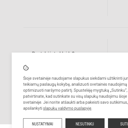
Pastabėjote klaidų?
Social
Turite pasiūlymų?
RAŠYKITE
Šioje svetainėje naudojame slapukus siekdami užtikrinti j
teikiamų paslaugų kokybę, analizuoti svetainės naudojimą 
optimizuoti naršymo patirtį. Spustelėję mygtuką „Sutinku“,
patvirtinate, kad sutinkate su visų slapukų naudojimu šioje
svetainėje. Jei norite atšaukti arba pakeisti savo sutikimu
apsilankyti
slapukų valdymo puslapyje
.
© 2026. Vilniaus Antakalnio gimnazija. Visos teisės saugomos.
Kopijuoti turinį be raštiško gimnazijos sutikimo griežtai draudžiama.
NUSTATYMAI
NESUTINKU
SUT