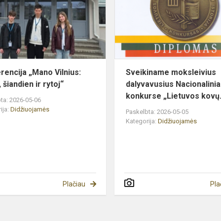
vakar,
šiandien
ir
s
rytoj“
rencija „Mano Vilnius:
Sveikiname moksleivius
 šiandien ir rytoj“
dalyvavusius Nacionalini
konkurse „Lietuvos kovų.
ta: 2026-05-06
ija:
Didžiuojamės
Paskelbta: 2026-05-05
Kategorija:
Didžiuojamės
Plačiau
Pla