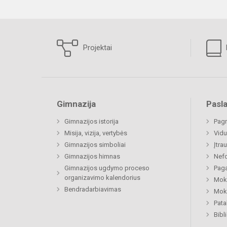
Projektai
Gimnazija
Pasl
Gimnazijos istorija
Pagr
Misija, vizija, vertybės
Vidu
Gimnazijos simboliai
Įtra
Gimnazijos himnas
Nefo
Gimnazijos ugdymo proceso
Paga
organizavimo kalendorius
Moki
Bendradarbiavimas
Moki
Pat
Bibl