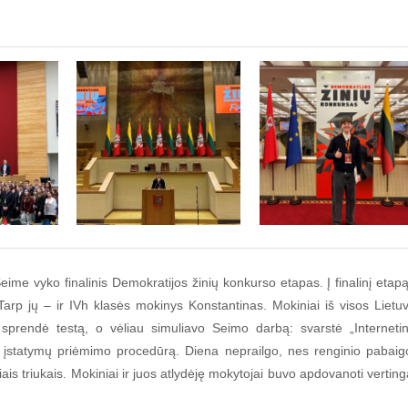
eime vyko finalinis Demokratijos žinių konkurso etapas. Į finalinį etapą
Tarp jų – ir IVh klasės mokinys Konstantinas. Mokiniai iš visos Lietu
 sprendė testą, o vėliau simuliavo Seimo darbą: svarstė „Interneti
ą įstatymų priėmimo procedūrą. Diena neprailgo, nes renginio pabaig
is triukais. Mokiniai ir juos atlydėję mokytojai buvo apdovanoti verting