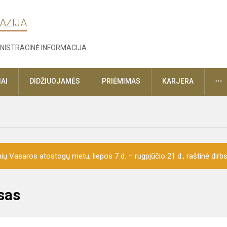
AZIJA
NISTRACINĖ INFORMACIJA
D
AI
DIDŽIUOJAMĖS
PRIĖMIMAS
KARJERA
ų Vasaros atostogų metu, liepos 7 d. – rugpjūčio 21 d., raštinė dirbs 
sas