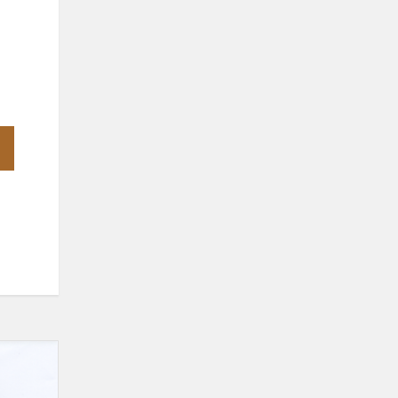
Sveikiname
moksleivius
dalyvavusius