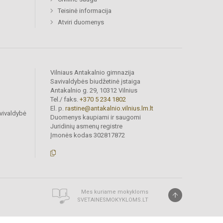
Teisinė informacija
Atviri duomenys
Vilniaus Antakalnio gimnazija
Savivaldybės biudžetinė įstaiga
Antakalnio g. 29, 10312 Vilnius
Tel./ faks.
+370 5 234 1802
El. p.
rastine@antakalnio.vilnius.lm.lt
vivaldybė
Duomenys kaupiami ir saugomi
Juridinių asmenų registre
Įmonės kodas 302817872
Mes kuriame mokykloms
SVETAINESMOKYKLOMS.LT