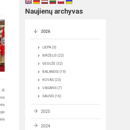
Naujienų archyvas
2026
LIEPA (3)
BIRŽELIS (22)
GEGUŽĖ (32)
BALANDIS (19)
KOVAS (23)
VASARIS (7)
 iš
SAUSIS (16)
vos
nės
2025
oje
ais
2024