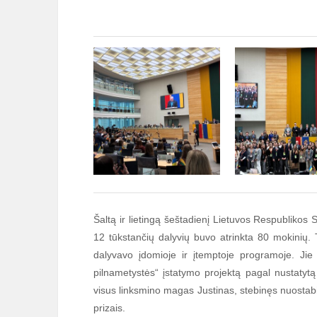
Šaltą ir lietingą šeštadienį Lietuvos Respublikos S
12 tūkstančių dalyvių buvo atrinkta 80 mokinių. 
dalyvavo įdomioje ir įtemptoje programoje. Jie
pilnametystės“ įstatymo projektą pagal nustatyt
visus linksmino magas Justinas, stebinęs nuostabia
prizais.