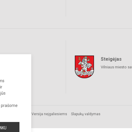
Steigėjas
iniai tinklai
Vilniaus miesto sa
ums
ir
 jūs
s, prašome
Versija neįgaliesiems
Slapukų valdymas
INKU