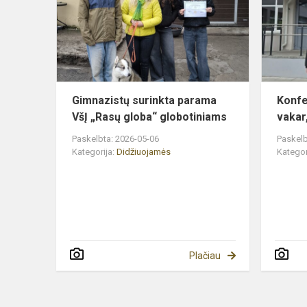
VšĮ
„Rasų
globa“
globotiniam
Gimnazistų surinkta parama
Konfe
VšĮ „Rasų globa“ globotiniams
vakar,
Paskelbta: 2026-05-06
Paskelb
Kategorija:
Didžiuojamės
Kategor
Plačiau