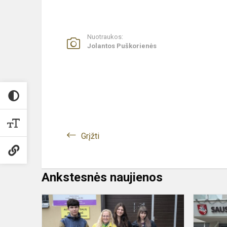
Nuotraukos:
Jolantos Puškorienės
Grįžti
Ankstesnės naujienos
Gimnazistų
surinkta
parama