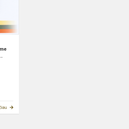
Nacionaliniame
konkurse...
ame
..
čiau