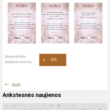
Nepamirškite
4
AČIŪ
padėkoti autoriui
Grįžti
Ankstesnės naujienos
S