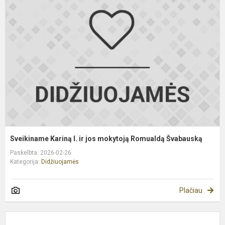
K
I.
ir
j
m
R
Š
Sveikiname Kariną I. ir jos mokytoją Romualdą Švabauską
Paskelbta: 2026-02-26
Kategorija:
Didžiuojamės
Plačiau
Į