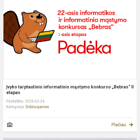
t
i
m
k
„
I..
Įvyko tarptautinio informatinio mąstymo konkurso „Bebras“ II
etapas
Paskelbta: 2026-02-24
Kategorija:
Didžiuojamės
Plačiau