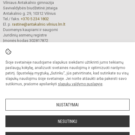
Vilniaus Antakalnio gimnazija
Savivaldybės biudžetinė įstaiga
Antakalnio g. 29, 10312 Vilnius
Tel./ faks.
+370 5 234 1802
El. p.
rastine@antakalnio.vilnius.lm.lt
Duomenys kaupiami ir saugomi
Juridinių asmenų registre
Įmonės kodas 302817872
Šioje svetainėje naudojame slapukus siekdami užtikrinti jums teikiamų
© 2026. Vilniaus Antakalnio gimnazija. Visos teisės saugomos.
paslaugų kokybę, analizuoti svetainės naudojimą ir optimizuoti naršymo
Kopijuoti turinį be raštiško gimnazijos sutikimo griežtai draudžiama.
patirtį. Spustelėję mygtuką „Sutinku“, jūs patvirtinate, kad sutinkate su visų
slapukų naudojimu šioje svetainėje. Jei norite atšaukti arba pakeisti savo
Versija neįgaliesiems
Slapukų valdymas
sutikimus, prašome apsilankyti
slapukų valdymo puslapyje
.
Mes kuriame mokykloms
SVETAINESMOKYKLOMS.LT
NUSTATYMAI
NESUTINKU