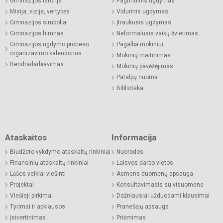
Gimnazijos istorija
Pagrindinis ugdymas
Misija, vizija, vertybės
Vidurinis ugdymas
Gimnazijos simboliai
Įtraukusis ugdymas
Gimnazijos himnas
Neformalusis vaikų švietimas
Gimnazijos ugdymo proceso
Pagalba mokiniui
organizavimo kalendorius
Mokinių maitinimas
Bendradarbiavimas
Mokinių pavėžėjimas
Patalpų nuoma
Biblioteka
Ataskaitos
Informacija
Biudžeto vykdymo ataskaitų rinkiniai
Nuorodos
Finansinių ataskaitų rinkiniai
Laisvos darbo vietos
Lėšos veiklai viešinti
Asmens duomenų apsauga
Projektai
Konsultavimasis su visuomene
Viešieji pirkimai
Dažniausiai užduodami klausimai
Tyrimai ir apklausos
Pranešėjų apsauga
Įsivertinimas
Priėmimas