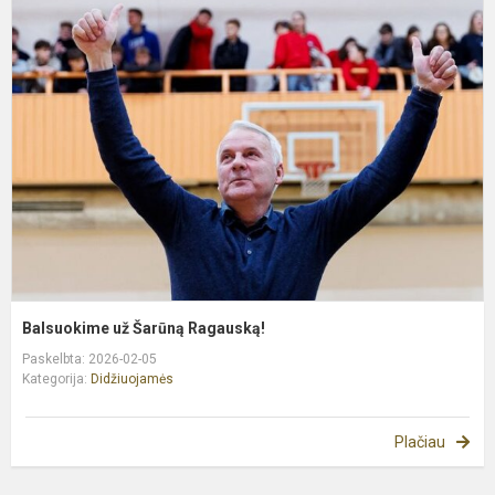
B
u
Š
R
Balsuokime už Šarūną Ragauską!
Paskelbta: 2026-02-05
Kategorija:
Didžiuojamės
Plačiau