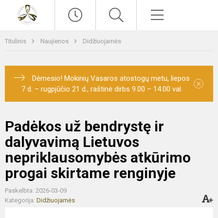
Paieška
Meniu
Titulinis
Naujienos
Didžiuojamės
Dėmesio! Mokinių Vasaros atostogų metu, liepos
×
7 d. – rugpjūčio 21 d., raštinė dirbs 9.00 – 14.00 val.
Padėkos už bendrystę ir
dalyvavimą Lietuvos
nepriklausomybės atkūrimo
progai skirtame renginyje
Paskelbta: 2026-03-09
Kategorija:
Didžiuojamės