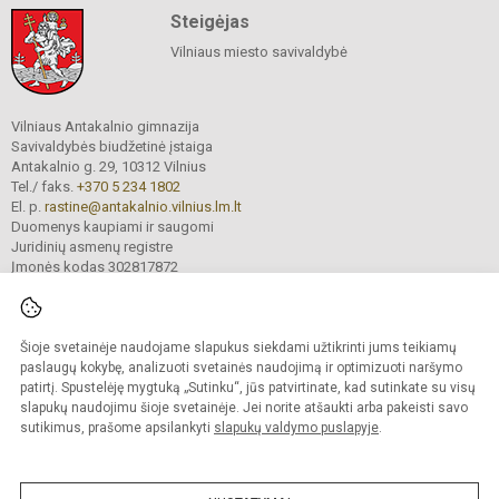
Steigėjas
Vilniaus miesto savivaldybė
Vilniaus Antakalnio gimnazija
Savivaldybės biudžetinė įstaiga
Antakalnio g. 29, 10312 Vilnius
Tel./ faks.
+370 5 234 1802
El. p.
rastine@antakalnio.vilnius.lm.lt
Duomenys kaupiami ir saugomi
Juridinių asmenų registre
Įmonės kodas 302817872
Šioje svetainėje naudojame slapukus siekdami užtikrinti jums teikiamų
© 2026. Vilniaus Antakalnio gimnazija. Visos teisės saugomos.
paslaugų kokybę, analizuoti svetainės naudojimą ir optimizuoti naršymo
Kopijuoti turinį be raštiško gimnazijos sutikimo griežtai draudžiama.
patirtį. Spustelėję mygtuką „Sutinku“, jūs patvirtinate, kad sutinkate su visų
slapukų naudojimu šioje svetainėje. Jei norite atšaukti arba pakeisti savo
Versija neįgaliesiems
Slapukų valdymas
sutikimus, prašome apsilankyti
slapukų valdymo puslapyje
.
Mes kuriame mokykloms
SVETAINESMOKYKLOMS.LT