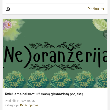
Plačiau
K
b
u
m
g
p
Kviečiame balsuoti už mūsų gimnazistų projektą
Paskelbta: 2025-05-06
Kategorija:
Didžiuojamės