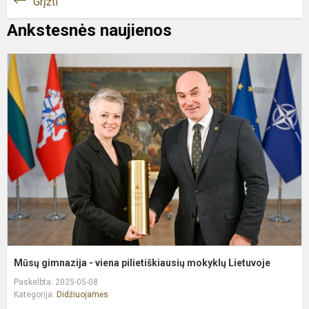
Grįžti
Ankstesnės naujienos
M
g
-
v
p
m
L
Mūsų gimnazija - viena pilietiškiausių mokyklų Lietuvoje
Paskelbta: 2025-05-08
Kategorija:
Didžiuojamės