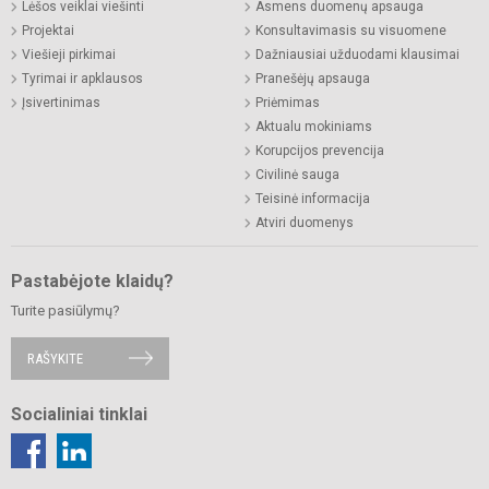
Lėšos veiklai viešinti
Asmens duomenų apsauga
Projektai
Konsultavimasis su visuomene
Viešieji pirkimai
Dažniausiai užduodami klausimai
Tyrimai ir apklausos
Pranešėjų apsauga
Įsivertinimas
Priėmimas
Aktualu mokiniams
Korupcijos prevencija
Civilinė sauga
Teisinė informacija
Atviri duomenys
Pastabėjote klaidų?
Turite pasiūlymų?
RAŠYKITE
Socialiniai tinklai