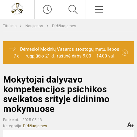
Paieška
Meniu
Titulinis
Naujienos
Didžiuojamės
Dėmesio! Mokinių Vasaros atostogų metu, liepos
×
7 d. – rugpjūčio 21 d., raštinė dirbs 9.00 – 14.00 val.
Mokytojai dalyvavo
kompetencijos psichikos
sveikatos srityje didinimo
mokymuose
Paskelbta: 2025-05-13
Kategorija:
Didžiuojamės