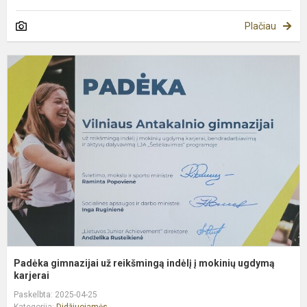
Plačiau
P
g
u
r
i
į
m
u
ka
Padėka gimnazijai už reikšmingą indėlį į mokinių ugdymą
karjerai
Paskelbta: 2025-04-25
Kategorija:
Didžiuojamės