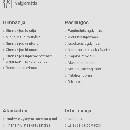
Valgiaraštis
Gimnazija
Paslaugos
Gimnazijos istorija
Pagrindinis ugdymas
Misija, vizija, vertybės
Vidurinis ugdymas
Gimnazijos simboliai
Įtraukusis ugdymas
Gimnazijos himnas
Neformalusis vaikų švietimas
Gimnazijos ugdymo proceso
Pagalba mokiniui
organizavimo kalendorius
Mokinių maitinimas
Bendradarbiavimas
Mokinių pavėžėjimas
Patalpų nuoma
Biblioteka
Ataskaitos
Informacija
Biudžeto vykdymo ataskaitų rinkiniai
Nuorodos
Finansinių ataskaitų rinkiniai
Laisvos darbo vietos