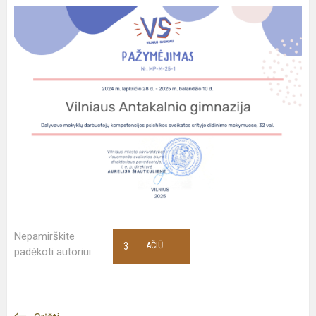
Nepamirškite
3
AČIŪ
padėkoti autoriui