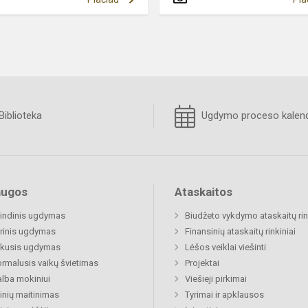
Biblioteka
Ugdymo proceso kalend
augos
Ataskaitos
indinis ugdymas
Biudžeto vykdymo ataskaitų rin
rinis ugdymas
Finansinių ataskaitų rinkiniai
ukusis ugdymas
Lėšos veiklai viešinti
rmalusis vaikų švietimas
Projektai
lba mokiniui
Viešieji pirkimai
nių maitinimas
Tyrimai ir apklausos