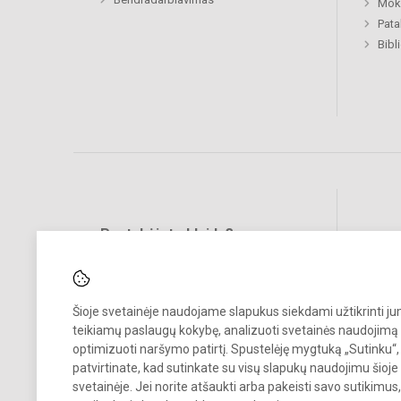
Moki
Pat
Bibl
Pastabėjote klaidų?
Social
Turite pasiūlymų?
RAŠYKITE
Šioje svetainėje naudojame slapukus siekdami užtikrinti j
teikiamų paslaugų kokybę, analizuoti svetainės naudojimą 
optimizuoti naršymo patirtį. Spustelėję mygtuką „Sutinku“,
patvirtinate, kad sutinkate su visų slapukų naudojimu šioje
svetainėje. Jei norite atšaukti arba pakeisti savo sutikimu