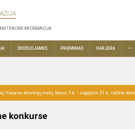
AZIJA
NISTRACINĖ INFORMACIJA
D
AI
DIDŽIUOJAMĖS
PRIĖMIMAS
KARJERA
ų Vasaros atostogų metu, liepos 7 d. – rugpjūčio 21 d., raštinė dirbs 
me konkurse