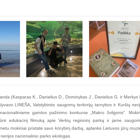
manda (Kasparas K., Danielius D., Dominykas J., Danielius G. ir Merkys 
lyvavo LINEŠA, Valstybinės saugomų teritorijų tarnybos ir Kuršių neri
 nacionaliniame gamtos pažinimo konkurse „Makro žvilgsnis“. Mokin
kūrė edukacinį filmuką apie Verkių regioninį parką ir jame saugo
metu mokiniai pristatė savo kūrybinį darbą, aplankė Lietuvos jūrų muzi
 nerijos nacionalinio parko ekologas.