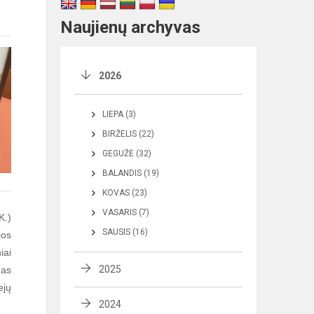
Naujienų archyvas
2026
LIEPA (3)
BIRŽELIS (22)
GEGUŽĖ (32)
BALANDIS (19)
KOVAS (23)
VASARIS (7)
K.)
SAUSIS (16)
jos
iai
2025
mas
ejų
2024