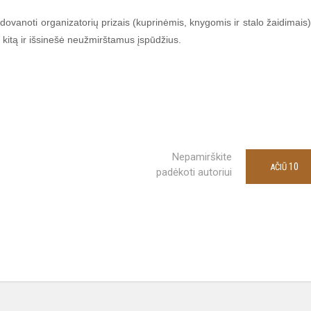
vanoti organizatorių prizais (kuprinėmis, knygomis ir stalo žaidimais)
s kitą ir išsinešė neužmirštamus įspūdžius.
Nepamirškite
10
AČIŪ
padėkoti autoriui