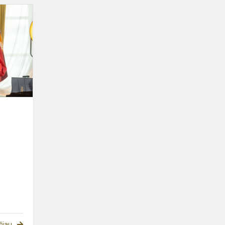
Sveikiname
gimnazijos
šimtukininkę
Enrietą!
čiau