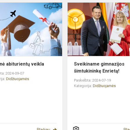
Tolesnė
abiturientų
veikla
nė abiturientų veikla
Sveikiname gimnazijos
šimtukininkę Enrietą!
ta: 2024-09-07
ija:
Didžiuojamės
Paskelbta: 2024-07-19
Kategorija:
Didžiuojamės
Plačiau
Pla