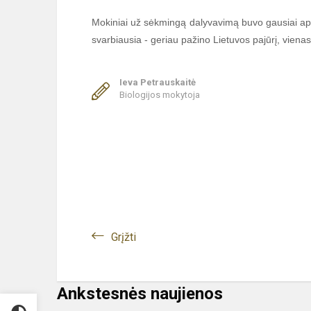
Mokiniai už sėkmingą dalyvavimą buvo gausiai apdo
svarbiausia - geriau pažino Lietuvos pajūrį, viena
Ieva Petrauskaitė
Biologijos mokytoja
Grįžti
Ankstesnės naujienos