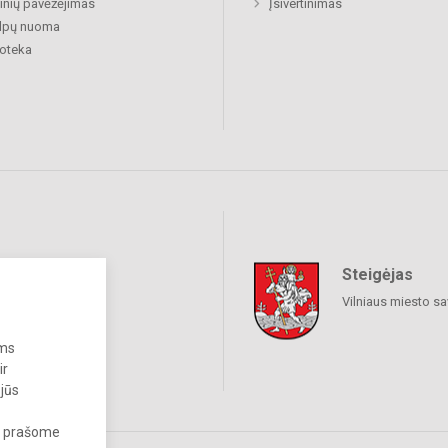
nių pavėžėjimas
Įsivertinimas
alpų nuoma
ioteka
Steigėjas
iniai tinklai
Vilniaus miesto sa
ums
ir
 jūs
s, prašome