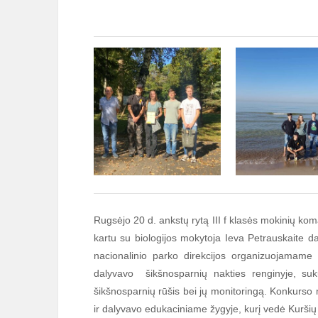
Rugsėjo 20 d. ankstų rytą III f klasės mokinių ko
kartu su biologijos mokytoja Ieva Petrauskaite da
nacionalinio parko direkcijos organizuojamame
dalyvavo šikšnosparnių nakties renginyje, su
šikšnosparnių rūšis bei jų monitoringą. Konkurso 
ir dalyvavo edukaciniame žygyje, kurį vedė Kuršių