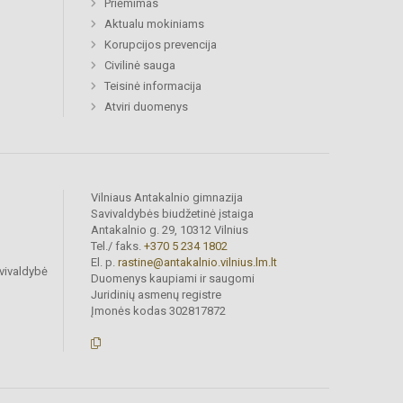
Priėmimas
Aktualu mokiniams
Korupcijos prevencija
Civilinė sauga
Teisinė informacija
Atviri duomenys
Vilniaus Antakalnio gimnazija
Savivaldybės biudžetinė įstaiga
Antakalnio g. 29, 10312 Vilnius
Tel./ faks.
+370 5 234 1802
El. p.
rastine@antakalnio.vilnius.lm.lt
vivaldybė
Duomenys kaupiami ir saugomi
Juridinių asmenų registre
Įmonės kodas 302817872