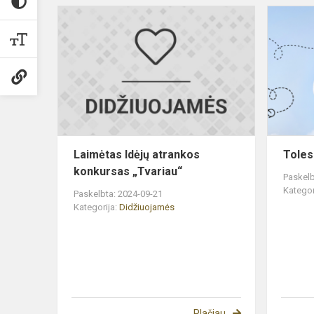
Laimėtas
Idėjų
atrankos
konkursas
„Tvariau“
Laimėtas Idėjų atrankos
Toles
konkursas „Tvariau“
Paskelb
Kategor
Paskelbta: 2024-09-21
Kategorija:
Didžiuojamės
Plačiau