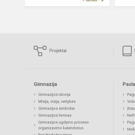
Projektai
Gimnazija
Pasl
Gimnazijos istorija
Pagr
Misija, vizija, vertybės
Vidu
Gimnazijos simboliai
Įtra
Gimnazijos himnas
Nefo
Gimnazijos ugdymo proceso
Paga
organizavimo kalendorius
Moki
Bendradarbiavimas