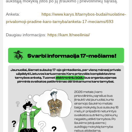
aukštąją mokyklą įstos po jų įtraukimo į prievolininkų sąrašą.
Anketa:
https://www.karys.lt/tarnybos-budai/nuolatine-
privalomoji-pradine-karo-tarnyba/anketa-17-meciams/693
Daugiau informacijos:
https://kam.lt/neeiliniai/