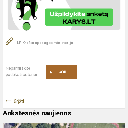
LR Krašto apsaugos ministerija
Nepamirškite
6
AČIŪ
padėkoti autoriui
Grįžti
Ankstesnės naujienos
G