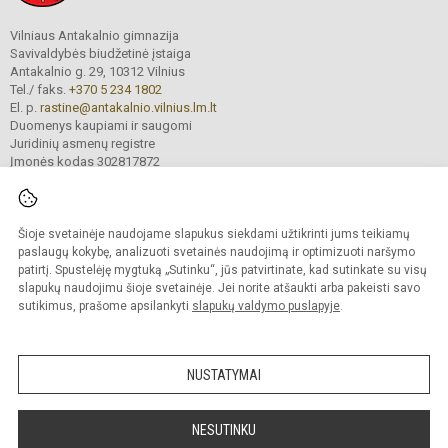
Vilniaus Antakalnio gimnazija
Savivaldybės biudžetinė įstaiga
Antakalnio g. 29, 10312 Vilnius
Tel./ faks.
+370 5 234 1802
El. p.
rastine@antakalnio.vilnius.lm.lt
Duomenys kaupiami ir saugomi
Juridinių asmenų registre
Įmonės kodas 302817872
Šioje svetainėje naudojame slapukus siekdami užtikrinti jums teikiamų
© 2026. Vilniaus Antakalnio gimnazija. Visos teisės saugomos.
paslaugų kokybę, analizuoti svetainės naudojimą ir optimizuoti naršymo
Kopijuoti turinį be raštiško gimnazijos sutikimo griežtai draudžiama.
patirtį. Spustelėję mygtuką „Sutinku“, jūs patvirtinate, kad sutinkate su visų
slapukų naudojimu šioje svetainėje. Jei norite atšaukti arba pakeisti savo
Versija neįgaliesiems
Slapukų valdymas
sutikimus, prašome apsilankyti
slapukų valdymo puslapyje
.
Mes kuriame mokykloms
SVETAINESMOKYKLOMS.LT
NUSTATYMAI
NESUTINKU