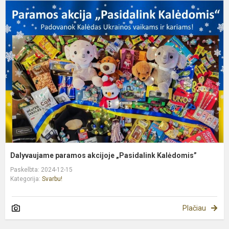
D
p
a
„
K
Dalyvaujame paramos akcijoje „Pasidalink Kalėdomis”
Paskelbta: 2024-12-15
Kategorija:
Svarbu!
Plačiau