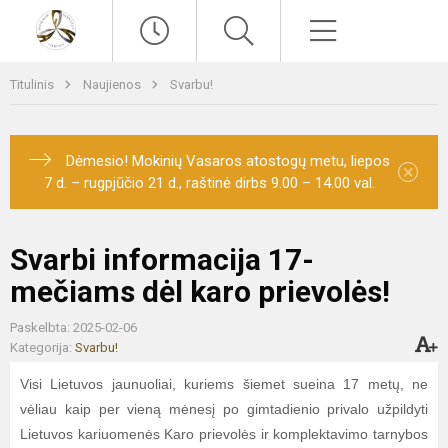
Paieška
Meniu
Titulinis
Naujienos
Svarbu!
Dėmesio! Mokinių Vasaros atostogų metu, liepos
×
7 d. – rugpjūčio 21 d., raštinė dirbs 9.00 – 14.00 val.
Svarbi informacija 17-
mečiams dėl karo prievolės!
Paskelbta: 2025-02-06
Kategorija:
Svarbu!
Visi Lietuvos jaunuoliai, kuriems šiemet sueina 17 metų, ne
vėliau kaip per vieną mėnesį po gimtadienio privalo užpildyti
Lietuvos kariuomenės Karo prievolės ir komplektavimo tarnybos