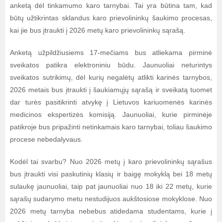
anketą dėl tinkamumo karo tarnybai. Tai yra būtina tam, kad
būtų užtikrintas sklandus karo prievolininkų šaukimo procesas,
kai jie bus įtraukti į 2026 metų karo prievolininkų sąrašą.
Anketą užpildžiusiems 17-mečiams bus atliekama pirminė
sveikatos patikra elektroniniu būdu. Jaunuoliai neturintys
sveikatos sutrikimų, dėl kurių negalėtų atlikti karinės tarnybos,
2026 metais bus įtraukti į šaukiamųjų sąrašą ir sveikatą tuomet
dar turės pasitikrinti atvykę į Lietuvos kariuomenės karinės
medicinos ekspertizės komisiją. Jaunuoliai, kurie pirminėje
patikroje bus pripažinti netinkamais karo tarnybai, toliau šaukimo
procese nebedalyvaus.
Kodėl tai svarbu? Nuo 2026 metų į karo prievolininkų sąrašus
bus įtraukti visi paskutinių klasių ir baigę mokyklą bei 18 metų
sulaukę jaunuoliai, taip pat jaunuoliai nuo 18 iki 22 metų, kurie
sąrašų sudarymo metu nestudijuos aukštosiose mokyklose. Nuo
2026 metų tarnyba nebebus atidedama studentams, kurie į