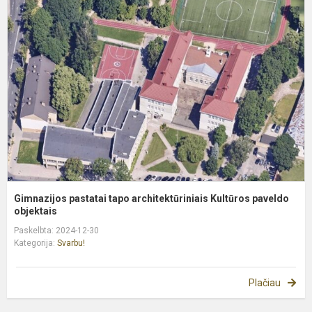
p
t
a
K
p
Gimnazijos pastatai tapo architektūriniais Kultūros paveldo
objektais
Paskelbta: 2024-12-30
Kategorija:
Svarbu!
Plačiau