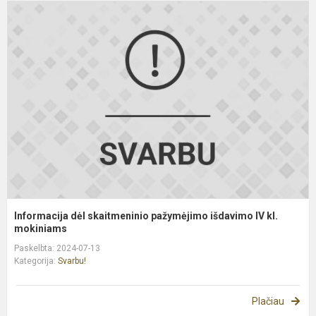
I
d
s
p
i
I
kl
m
Informacija dėl skaitmeninio pažymėjimo išdavimo IV kl.
mokiniams
Paskelbta: 2024-07-13
Kategorija:
Svarbu!
Plačiau