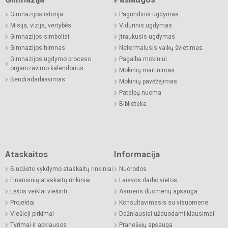
Gimnazijos istorija
Pagrindinis ugdymas
Misija, vizija, vertybės
Vidurinis ugdymas
Gimnazijos simboliai
Įtraukusis ugdymas
Gimnazijos himnas
Neformalusis vaikų švietimas
Gimnazijos ugdymo proceso
Pagalba mokiniui
organizavimo kalendorius
Mokinių maitinimas
Bendradarbiavimas
Mokinių pavėžėjimas
Patalpų nuoma
Biblioteka
Ataskaitos
Informacija
Biudžeto vykdymo ataskaitų rinkiniai
Nuorodos
Finansinių ataskaitų rinkiniai
Laisvos darbo vietos
Lėšos veiklai viešinti
Asmens duomenų apsauga
Projektai
Konsultavimasis su visuomene
Viešieji pirkimai
Dažniausiai užduodami klausimai
Tyrimai ir apklausos
Pranešėjų apsauga