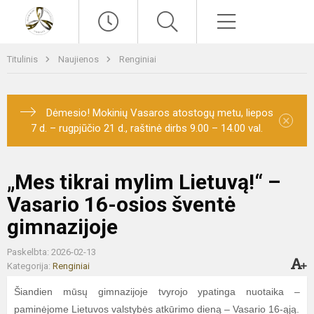
Paieška
Meniu
Titulinis
Naujienos
Renginiai
Dėmesio! Mokinių Vasaros atostogų metu, liepos
×
7 d. – rugpjūčio 21 d., raštinė dirbs 9.00 – 14.00 val.
„Mes tikrai mylim Lietuvą!“ –
Vasario 16-osios šventė
gimnazijoje
Paskelbta: 2026-02-13
Kategorija:
Renginiai
Šiandien mūsų gimnazijoje tvyrojo ypatinga nuotaika –
paminėjome Lietuvos valstybės atkūrimo dieną – Vasario 16-ąją.