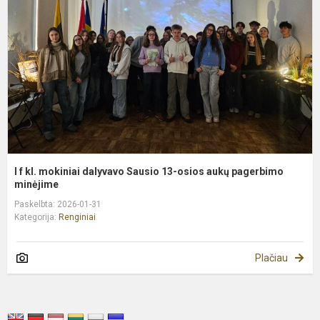
m
d
S
1
o
a
p
mi
I f kl. mokiniai dalyvavo Sausio 13-osios aukų pagerbimo
minėjime
Paskelbta: 2026-01-31
Kategorija:
Renginiai
Plačiau