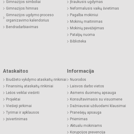
Gimnazijos simboliai
Įtraukusis ugdymas
Gimnazijos himnas
Neformalusis vaikų švietimas
Gimnazijos ugdymo proceso
Pagalba mokiniui
organizavimo kalendorius
Mokinių maitinimas
Bendradarbiavimas
Mokinių pavėžėjimas
Patalpų nuoma
Biblioteka
Ataskaitos
Informacija
Biudžeto vykdymo ataskaitų rinkiniai
Nuorodos
Finansinių ataskaitų rinkiniai
Laisvos darbo vietos
Lėšos veiklai viešinti
Asmens duomenų apsauga
Projektai
Konsultavimasis su visuomene
Viešieji pirkimai
Dažniausiai užduodami klausimai
Tyrimai ir apklausos
Pranešėjų apsauga
Įsivertinimas
Priėmimas
Aktualu mokiniams
Korupcijos prevencija