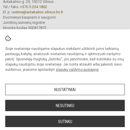
Antakalnio g. 29, 10312 Vilnius
Tel./ faks.
+370 5 234 1802
El. p.
rastine@antakalnio.vilnius.lm.lt
Duomenys kaupiami ir saugomi
Juridinių asmenų registre
Įmonės kodas 302817872
Šioje svetainėje naudojame slapukus siekdami užtikrinti jums teikiamų
© 2026. Vilniaus Antakalnio gimnazija. Visos teisės saugomos.
paslaugų kokybę, analizuoti svetainės naudojimą ir optimizuoti naršymo
Kopijuoti turinį be raštiško gimnazijos sutikimo griežtai draudžiama.
patirtį. Spustelėję mygtuką „Sutinku“, jūs patvirtinate, kad sutinkate su visų
slapukų naudojimu šioje svetainėje. Jei norite atšaukti arba pakeisti savo
Versija neįgaliesiems
Slapukų valdymas
sutikimus, prašome apsilankyti
slapukų valdymo puslapyje
.
Mes kuriame mokykloms
SVETAINESMOKYKLOMS.LT
NUSTATYMAI
NESUTINKU
SUTINKU