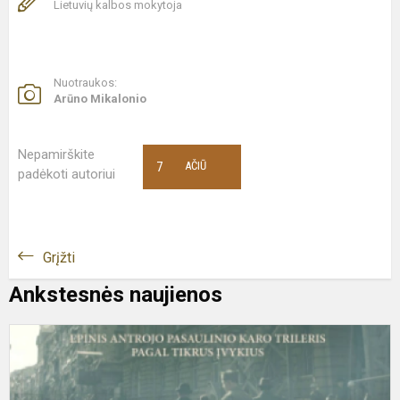
Lietuvių kalbos mokytoja
Nuotraukos:
Arūno Mikalonio
Nepamirškite
7
AČIŪ
padėkoti autoriui
Grįžti
Ankstesnės naujienos
F
„
p