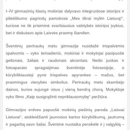
I–IV gimnazinių klasių mokiniai dalyvavo integruotose istorijos ir
pilietiškumo pagrindų pamokose „Mes tikrai mylim Lietuvą!“,
kuriose ne tik prisiminė svarbiausius valstybės istorijos įvykius,
bet ir diskutavo apie Laisvės prasmę šiandien.
Šventinių pertraukų metu gimnazija nusidažė trispalvėmis
spalvomis – vyko temadienis, mokiniai ir mokytojai pasipuošė
geltonais, žaliais ir raudonais akcentais. Netilo juokas ir
fotoaparato spragsėjimas šventinėje fotosesijoje, o
kūrybiškiausieji pynė trispalves apyrankes – mažus, bet
prasmingus vienybės simbolius. Pertraukų metu skambėjo
dainos, kurios sujungė visus į vieną bendrą chorą. Mokykloje
vyko filmo „Kaip susigrąžinti nepriklausomybę“ peržiūra.
Gimnazijos erdves papuošė mokinių piešinių paroda „Laisvai
Lietuvai“, atskleidžianti jaunosios kartos kūrybiškumą, jautrumą
ir pagarbą savo šaliai. Šventinė nuotaika persikėlė ir į valgyklą –