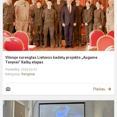
p
„
T
Vilniuje surengtas Lietuvos kadetų projekto „Augame
Tėvynei“ Kalbų etapas
Paskelbta: 2026-02-02
Kategorija:
Renginiai
Plačiau
I
f
kl