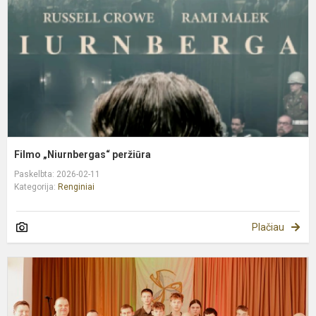
Filmo „Niurnbergas“ peržiūra
Paskelbta: 2026-02-11
Kategorija:
Renginiai
Plačiau
V
s
L
k