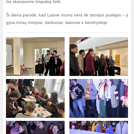
čia skanavome trispalvę želė.
Ši diena parodė, kad Laisvė mums nėra tik istorijos puslapis – ji
gyva mūsų mintyse, darbuose, dainose ir bendrystėje.