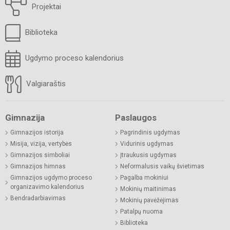
Projektai
Biblioteka
Ugdymo proceso kalendorius
Valgiaraštis
Gimnazija
Paslaugos
Gimnazijos istorija
Pagrindinis ugdymas
Misija, vizija, vertybės
Vidurinis ugdymas
Gimnazijos simboliai
Įtraukusis ugdymas
Gimnazijos himnas
Neformalusis vaikų švietimas
Gimnazijos ugdymo proceso
Pagalba mokiniui
organizavimo kalendorius
Mokinių maitinimas
Bendradarbiavimas
Mokinių pavėžėjimas
Patalpų nuoma
Biblioteka