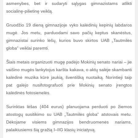
asmenybes, bet ir sudaryti sąlygas gimnazistams atlikti
socialinę-pilietinę veiklą.
Gruodžio 19 dieną gimnazijoje vyko kalėdinių kepinių labdaros
mugė. Jos metu, parduodami savo pačių keptus skanėstus,
gimnazistai surinko lėšų, kurios buvo skirtos UAB „Tautmilės
globa“ veiklai paremti.
Šiais metais organizuoti mugę padėjo Mokinių senato nariai – jie
vaišino mugės lankytojus karšta kakava, o aktų salėje skambanti
kalėdinė muzika kūrė jaukią, šventišką nuotaiką. Norintieji taip
pat galėjo nusifotografuoti prie Mokinių senato įrengtos
kalėdinės fotosienelės.
Surinktas lėšas (404 eurus) planuojama perduoti po žiemos
atostogų susitikimo su UAB „Tautmilės globa“ atstovais metu.
Dėkojame visiems gimnazijos bendruomenės nariams,
palaikiusiems šią gražią I–IIG klasių iniciatyvą.