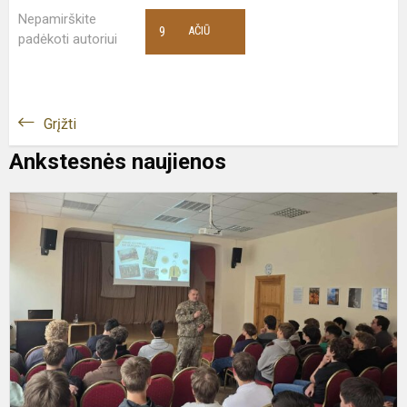
Nepamirškite
9
AČIŪ
padėkoti autoriui
Grįžti
Ankstesnės naujienos
A
ir
p
p
a
k
p
g.