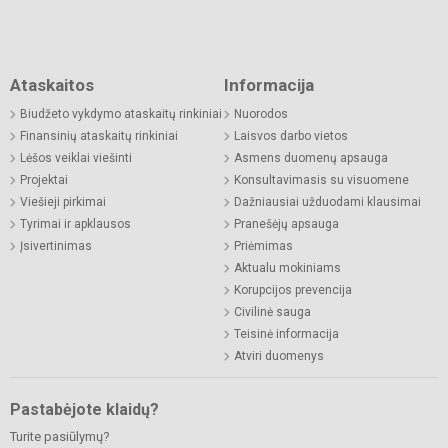
Ataskaitos
Informacija
Biudžeto vykdymo ataskaitų rinkiniai
Nuorodos
Finansinių ataskaitų rinkiniai
Laisvos darbo vietos
Lėšos veiklai viešinti
Asmens duomenų apsauga
Projektai
Konsultavimasis su visuomene
Viešieji pirkimai
Dažniausiai užduodami klausimai
Tyrimai ir apklausos
Pranešėjų apsauga
Įsivertinimas
Priėmimas
Aktualu mokiniams
Korupcijos prevencija
Civilinė sauga
Teisinė informacija
Atviri duomenys
Pastabėjote klaidų?
Turite pasiūlymų?