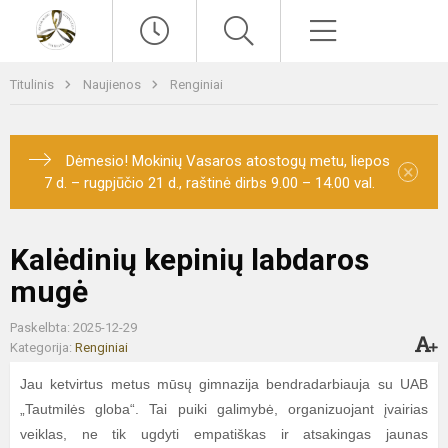
Paieška
Meniu
Titulinis
Naujienos
Renginiai
Dėmesio! Mokinių Vasaros atostogų metu, liepos
×
7 d. – rugpjūčio 21 d., raštinė dirbs 9.00 – 14.00 val.
Kalėdinių kepinių labdaros
mugė
Paskelbta: 2025-12-29
Kategorija:
Renginiai
Jau ketvirtus metus mūsų gimnazija bendradarbiauja su UAB
„Tautmilės globa“. Tai puiki galimybė, organizuojant įvairias
veiklas, ne tik ugdyti empatiškas ir atsakingas jaunas