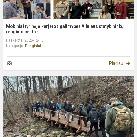
Mokiniai tyrinėjo karjeros galimybes Vilniaus statybininkų
rengimo centre
Paskelbta: 2025-12-18
Kategorija:
Renginiai
Plačiau
A
g
p
ir
g
į
k