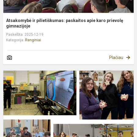
Atsakomybė ir pilietiškumas: paskaitos apie karo prievolę
gimnazijoje
Paskelbta: 2025-12-19
Kategorija:
Renginiai
Plačiau
M
t
k
g
V
s