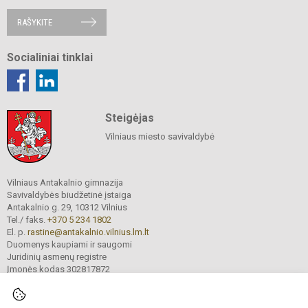
RAŠYKITE
Socialiniai tinklai
Steigėjas
Vilniaus miesto savivaldybė
Vilniaus Antakalnio gimnazija
Savivaldybės biudžetinė įstaiga
Antakalnio g. 29, 10312 Vilnius
Tel./ faks.
+370 5 234 1802
El. p.
rastine@antakalnio.vilnius.lm.lt
Duomenys kaupiami ir saugomi
Juridinių asmenų registre
Įmonės kodas 302817872