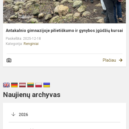
Antakalnio gimnazijoje pilietiškumo ir gynybos įgūdžių kursai
Paskelbta: 2025-12-18
Kategorija:
Renginiai
Plačiau
Naujienų archyvas
2026