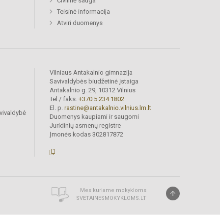
Civilinė sauga
Teisinė informacija
Atviri duomenys
Vilniaus Antakalnio gimnazija
Savivaldybės biudžetinė įstaiga
Antakalnio g. 29, 10312 Vilnius
Tel./ faks.
+370 5 234 1802
El. p.
rastine@antakalnio.vilnius.lm.lt
vivaldybė
Duomenys kaupiami ir saugomi
Juridinių asmenų registre
Įmonės kodas 302817872
Mes kuriame mokykloms
SVETAINESMOKYKLOMS.LT