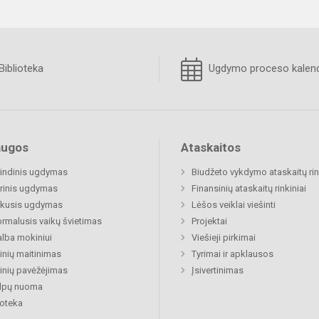
Biblioteka
Ugdymo proceso kalend
augos
Ataskaitos
indinis ugdymas
Biudžeto vykdymo ataskaitų rin
rinis ugdymas
Finansinių ataskaitų rinkiniai
ukusis ugdymas
Lėšos veiklai viešinti
rmalusis vaikų švietimas
Projektai
lba mokiniui
Viešieji pirkimai
nių maitinimas
Tyrimai ir apklausos
nių pavėžėjimas
Įsivertinimas
alpų nuoma
ioteka