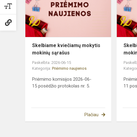
mokinių
sąrašus
Skelbiame kviečiamų mokytis
Skelb
mokinių sąrašus
mokin
Paskelbta: 2026-06-15
Paskelb
Kategorija:
Priėmimo naujienos
Kategor
Priėmimo komisijos 2026-06-
Priėmi
15 posėdžio protokolas nr. 5.
11 pos
Plačiau