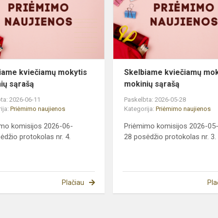
mokinių
sąrašą
iame kviečiamų mokytis
Skelbiame kviečiamų mok
ių sąrašą
mokinių sąrašą
ta: 2026-06-11
Paskelbta: 2026-05-28
ija:
Priėmimo naujienos
Kategorija:
Priėmimo naujienos
mo komisijos 2026-06-
Priėmimo komisijos 2026-05
ėdžio protokolas nr. 4.
28 posėdžio protokolas nr. 3.
Plačiau
Pla