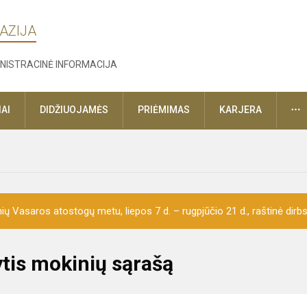
AZIJA
NISTRACINĖ INFORMACIJA
D
AI
DIDŽIUOJAMĖS
PRIĖMIMAS
KARJERA
ų Vasaros atostogų metu, liepos 7 d. – rugpjūčio 21 d., raštinė dirbs 
tis mokinių sąrašą