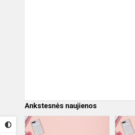
Ankstesnės naujienos
Skelbiame
kviečiamų
mokytis