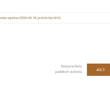
lasėje sąrašas (2026-06-18, protokolas Nr.6).
Nepamirškite
3
AČIŪ
padėkoti autoriui