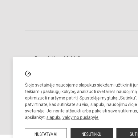
Pastabėjote klaidų?
Social
Turite pasiūlymų?
RAŠYKITE
Šioje svetainėje naudojame slapukus siekdami užtikrinti j
teikiamų paslaugų kokybę, analizuoti svetainės naudojimą 
optimizuoti naršymo patirtį. Spustelėję mygtuką „Sutinku“,
patvirtinate, kad sutinkate su visų slapukų naudojimu šioje
svetainėje. Jei norite atšaukti arba pakeisti savo sutikimu
apsilankyti
slapukų valdymo puslapyje
.
© 2026. Vilniaus Antakalnio gimnazija. Visos teisės saugomos.
Kopijuoti turinį be raštiško gimnazijos sutikimo griežtai draudžiama.
NUSTATYMAI
NESUTINKU
SUT