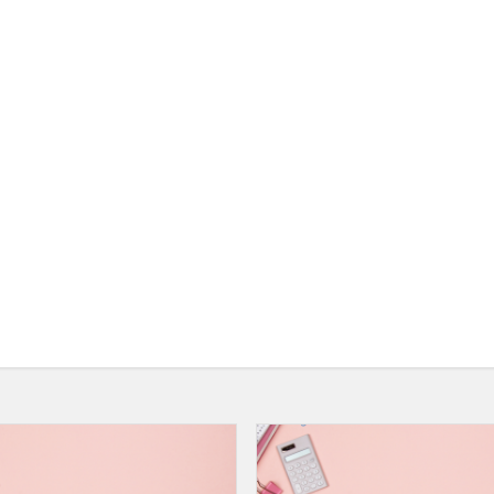
Skelbiame
kviečiamų
mokytis