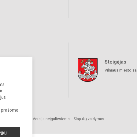
Steigėjas
iniai tinklai
Vilniaus miesto sa
ums
ir
 jūs
s, prašome
Versija neįgaliesiems
Slapukų valdymas
INKU