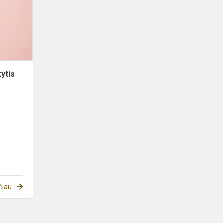
mokinių
sąrašą
ytis
-
čiau