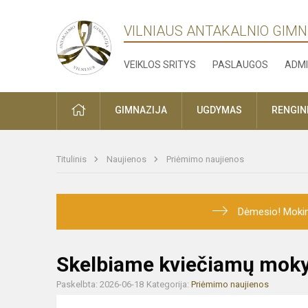
VILNIAUS ANTAKALNIO GIMN
VEIKLOS SRITYS
PASLAUGOS
ADMI
PRADŽIA
GIMNAZIJA
UGDYMAS
RENGINI
Titulinis
Naujienos
Priėmimo naujienos
Dėmesio! Mokini
Skelbiame kviečiamų moky
Paskelbta: 2026-06-18
Kategorija:
Priėmimo naujienos