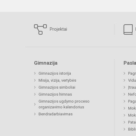
Projektai
Gimnazija
Pasl
Gimnazijos istorija
Pagr
Misija, vizija, vertybės
Vidu
Gimnazijos simboliai
Įtra
Gimnazijos himnas
Nefo
Gimnazijos ugdymo proceso
Paga
organizavimo kalendorius
Moki
Bendradarbiavimas
Moki
Pat
Bibl