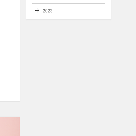
2023
Skelbiame
kviečiamų
mokytis