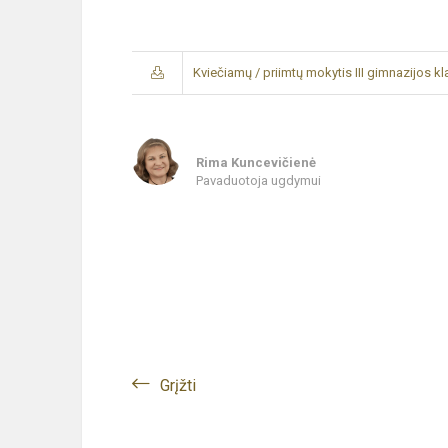
Kviečiamų / priimtų mokytis III gimnazijos k
Rima Kuncevičienė
Pavaduotoja ugdymui
Grįžti