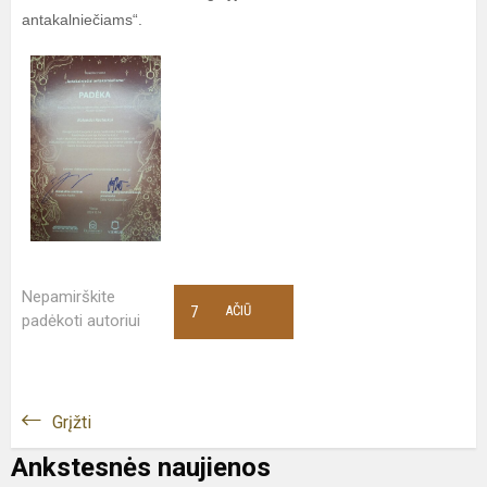
antakalniečiams“.
Nepamirškite
7
AČIŪ
padėkoti autoriui
Grįžti
Ankstesnės naujienos