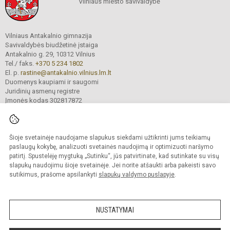
Vilniaus miesto savivaldybė
Vilniaus Antakalnio gimnazija
Savivaldybės biudžetinė įstaiga
Antakalnio g. 29, 10312 Vilnius
Tel./ faks.
+370 5 234 1802
El. p.
rastine@antakalnio.vilnius.lm.lt
Duomenys kaupiami ir saugomi
Juridinių asmenų registre
Įmonės kodas 302817872
Šioje svetainėje naudojame slapukus siekdami užtikrinti jums teikiamų
© 2026. Vilniaus Antakalnio gimnazija. Visos teisės saugomos.
paslaugų kokybę, analizuoti svetainės naudojimą ir optimizuoti naršymo
Kopijuoti turinį be raštiško gimnazijos sutikimo griežtai draudžiama.
patirtį. Spustelėję mygtuką „Sutinku“, jūs patvirtinate, kad sutinkate su visų
slapukų naudojimu šioje svetainėje. Jei norite atšaukti arba pakeisti savo
Versija neįgaliesiems
Slapukų valdymas
sutikimus, prašome apsilankyti
slapukų valdymo puslapyje
.
Mes kuriame mokykloms
SVETAINESMOKYKLOMS.LT
NUSTATYMAI