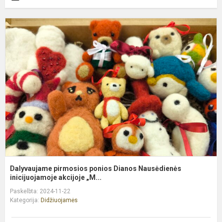
D
p
p
D
N
i
Dalyvaujame pirmosios ponios Dianos Nausėdienės
inicijuojamoje akcijoje „M...
Paskelbta: 2024-11-22
Kategorija:
Didžiuojamės