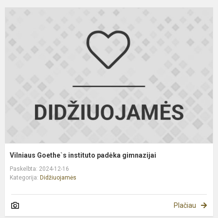
V
G
i
p
g
Vilniaus Goethe`s instituto padėka gimnazijai
Paskelbta: 2024-12-16
Kategorija:
Didžiuojamės
Plačiau