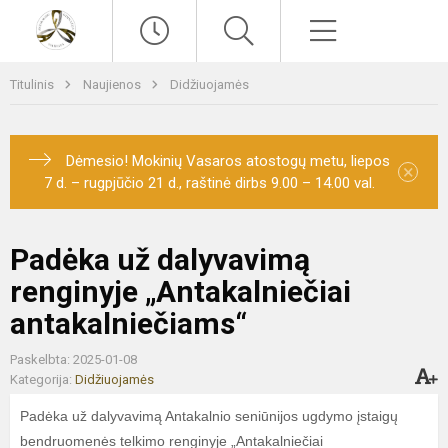
Paieška
Meniu
Titulinis
Naujienos
Didžiuojamės
Dėmesio! Mokinių Vasaros atostogų metu, liepos
×
7 d. – rugpjūčio 21 d., raštinė dirbs 9.00 – 14.00 val.
Padėka už dalyvavimą
renginyje „Antakalniečiai
antakalniečiams“
Paskelbta: 2025-01-08
Kategorija:
Didžiuojamės
Padėka už dalyvavimą Antakalnio seniūnijos ugdymo įstaigų
bendruomenės telkimo renginyje „Antakalniečiai