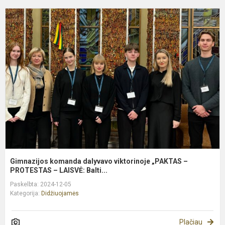
G
k
d
v
„
–
P
Gimnazijos komanda dalyvavo viktorinoje „PAKTAS –
PROTESTAS – LAISVĖ: Balti...
Paskelbta: 2024-12-05
Kategorija:
Didžiuojamės
Plačiau