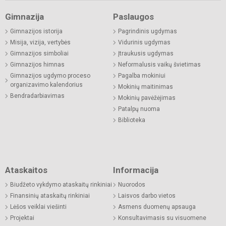
Gimnazija
Paslaugos
Gimnazijos istorija
Pagrindinis ugdymas
Misija, vizija, vertybės
Vidurinis ugdymas
Gimnazijos simboliai
Įtraukusis ugdymas
Gimnazijos himnas
Neformalusis vaikų švietimas
Gimnazijos ugdymo proceso
Pagalba mokiniui
organizavimo kalendorius
Mokinių maitinimas
Bendradarbiavimas
Mokinių pavėžėjimas
Patalpų nuoma
Biblioteka
Ataskaitos
Informacija
Biudžeto vykdymo ataskaitų rinkiniai
Nuorodos
Finansinių ataskaitų rinkiniai
Laisvos darbo vietos
Lėšos veiklai viešinti
Asmens duomenų apsauga
Projektai
Konsultavimasis su visuomene